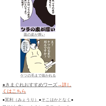
面の皮が厚い
ケツの毛まで抜かれる
●きまぐれおすすめワーズ
→詳し
くはこちら
●
冥利（みょうり）
●
そこはかとなく
●