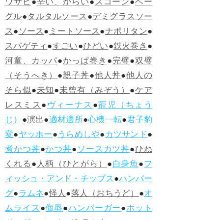
ワサビ
●
辛い、からい
●
スコーン
●
ベー
グル
●
タルタルソース
●
デミグラスソー
ス
●
ソース
●
ミートソース
●
ナポリタン
●
スパゲティ
●
すごい
●
ひどい
●
鉄火巻き
●
河童、カッパ
●
かっぱ巻き
●
完璧
●
双璧
（そうへき）
●
親子丼
●
他人丼
●
他人の
そら似
●
未知
●
未曾有（みぞう）
●
ケア
レスミス
●
ヴィーナス
●
寵児（ちょう
じ）
●
演出
●
適材適所
●
心機一転
●
君子豹
変
●
ヤッホー
●
うらめしや
●
カツサンド
●
煮かつ丼
●
かつ丼
●
ソースカツ丼
●
ひね
くれる
●
人柄（ひとがら）
●
白身魚
●
フ
ィッシュ・アンド・チップス
●
ハンバー
グ
●
ラムネ
●
怪人
●
落人（おちうど）
●
オ
ムライス
●
侮辱
●
ハンバーガー
●
ホット