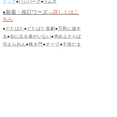
ドッグ
●
ハンバーグ
●
ラムネ
●新着・改訂ワーズ
→詳しくはこ
ちら
●
どたばた
●
どたばた喜劇
●
万死に値す
る
●
右に出る者がいない
●
求めよさらば
与えられん
●
狭き門
●
チープ
●
子供だま
し
●
老舗（しにせ）
●
二番煎じ
●
土用丑
の日
●
土用
●
自画自賛
●
手前味噌
●
ツケが
回ってくる
●
付け、ツケ
●
馬鹿に付ける
薬はない
●
チャラ男
●
チャラい
●
ちゃん
ぽん
●
ちゃらんぽらん
●
アフタヌーンテ
ィー
●
けだもの、獣
●
骨皮筋右衛門
●
下
手な鉄砲も数撃ちゃ当たる
●
死神
●
ケチ
ャップ
●
せんべい
●
おすそわけ
●
貧乏く
じ
●
貧乏暇無し
●
貧すれば鈍する
●
貧乏