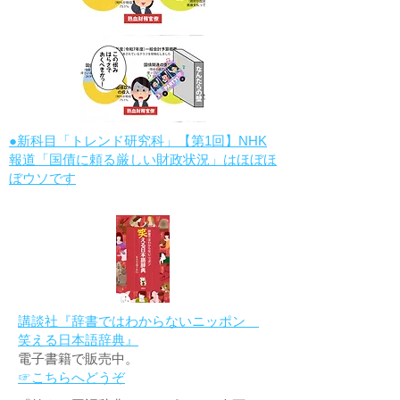
●新科目「トレンド研究科」【第1回】NHK
報道「国債に頼る厳しい財政状況」はほぼほ
ぼウソです
講談社『辞書ではわからないニッポン
笑える日本語辞典』
電子書籍で販売中。
☞こちらへどうぞ