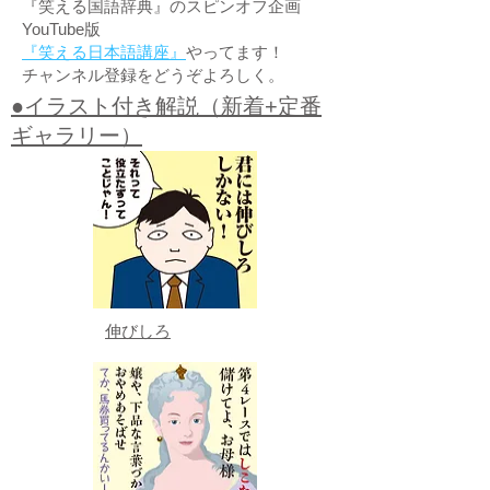
『笑える国語辞典』のスピンオフ企画
YouTube版
『笑える日本語講座』
やってます！
チャンネル登録をどうぞよろしく。
●イラスト付き解説（新着+定番
ギャラリー）
伸びしろ