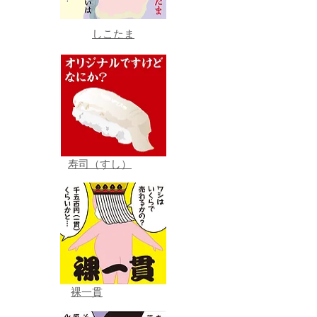
しこたま
寿司（すし）
裸一貫