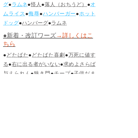
グ
●
ラムネ
●
怪人
●
落人（おちうど）
●
オ
ムライス
●
侮辱
●
ハンバーガー
●
ホット
ドッグ
●
ハンバーグ
●
ラムネ
●新着・改訂ワーズ
→詳しくはこ
ちら
●
どたばた
●
どたばた喜劇
●
万死に値す
る
●
右に出る者がいない
●
求めよさらば
与えられん
●
狭き門
●
チープ
●
子供だま
し
●
老舗（しにせ）
●
二番煎じ
●
土用丑
の日
●
土用
●
自画自賛
●
手前味噌
●
ツケが
回ってくる
●
付け、ツケ
●
馬鹿に付ける
薬はない
●
チャラ男
●
チャラい
●
ちゃん
ぽん
●
ちゃらんぽらん
●
アフタヌーンテ
ィー
●
けだもの、獣
●
骨皮筋右衛門
●
下