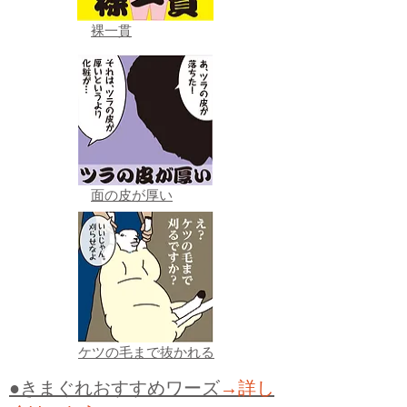
裸一貫
面の皮が厚い
ケツの毛まで抜かれる
●きまぐれおすすめワーズ
→詳し