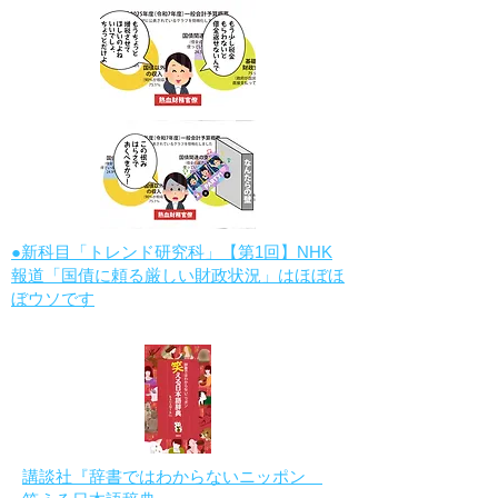
●新科目「トレンド研究科」【第1回】NHK
報道「国債に頼る厳しい財政状況」はほぼほ
ぼウソです
講談社『辞書ではわからないニッポン