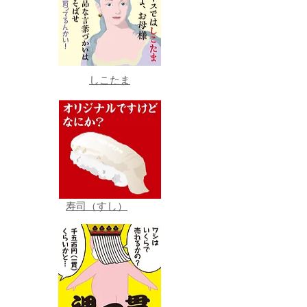
しこたま
寿司（すし）