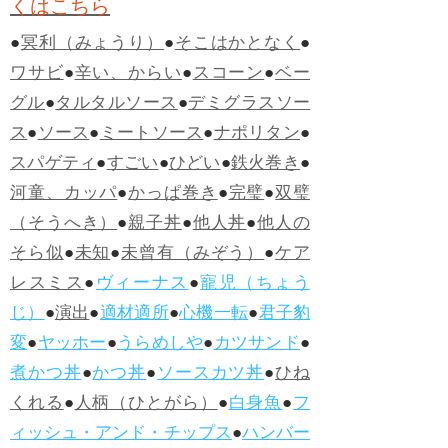
くはこちら
●
冥利（みょうり）
●
そこはかとなく
●
ワサビ
●
辛い、からい
●
スコーン
●
ベー
グル
●
タルタルソース
●
デミグラスソー
ス
●
ソース
●
ミートソース
●
ナポリタン
●
スパゲティ
●
すごい
●
ひどい
●
鉄火巻き
●
河童、カッパ
●
かっぱ巻き
●
完璧
●
双璧
（そうへき）
●
親子丼
●
他人丼
●
他人の
そら似
●
未知
●
未曾有（みぞう）
●
ケア
レスミス
●
ヴィーナス
●
寵児（ちょう
じ）
●
演出
●
適材適所
●
心機一転
●
君子豹
変
●
ヤッホー
●
うらめしや
●
カツサンド
●
煮かつ丼
●
かつ丼
●
ソースカツ丼
●
ひね
くれる
●
人柄（ひとがら）
●
白身魚
●
フ
ィッシュ・アンド・チップス
●
ハンバー