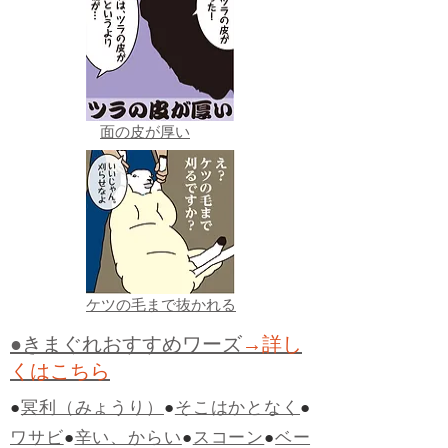
面の皮が厚い
ケツの毛まで抜かれる
●きまぐれおすすめワーズ
→詳し
くはこちら
●
冥利（みょうり）
●
そこはかとなく
●
ワサビ
●
辛い、からい
●
スコーン
●
ベー