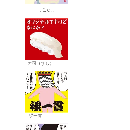
しこたま
寿司（すし）
裸一貫