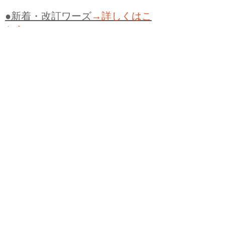
●新着・改訂ワーズ
→詳しくはこ
ちら
●
どたばた
●
どたばた喜劇
●
万死に値す
る
●
右に出る者がいない
●
求めよさらば
与えられん
●
狭き門
●
チープ
●
子供だま
し
●
老舗（しにせ）
●
二番煎じ
●
土用丑
の日
●
土用
●
自画自賛
●
手前味噌
●
ツケが
回ってくる
●
付け、ツケ
●
馬鹿に付ける
薬はない
●
チャラ男
●
チャラい
●
ちゃん
ぽん
●
ちゃらんぽらん
●
アフタヌーンテ
ィー
●
けだもの、獣
●
骨皮筋右衛門
●
下
手な鉄砲も数撃ちゃ当たる
●
死神
●
ケチ
ャップ
●
せんべい
●
おすそわけ
●
貧乏く
じ
●
貧乏暇無し
●
貧すれば鈍する
●
貧乏