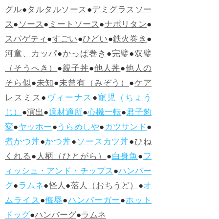
グル
●
タルタルソース
●
デミグラスソー
ス
●
ソース
●
ミートソース
●
ナポリタン
●
スパゲティ
●
すごい
●
ひどい
●
鉄火巻き
●
河童、カッパ
●
かっぱ巻き
●
完璧
●
双璧
（そうへき）
●
親子丼
●
他人丼
●
他人の
そら似
●
未知
●
未曾有（みぞう）
●
ケア
レスミス
●
ヴィーナス
●
寵児（ちょう
じ）
●
演出
●
適材適所
●
心機一転
●
君子豹
変
●
ヤッホー
●
うらめしや
●
カツサンド
●
煮かつ丼
●
かつ丼
●
ソースカツ丼
●
ひね
くれる
●
人柄（ひとがら）
●
白身魚
●
フ
ィッシュ・アンド・チップス
●
ハンバー
グ
●
ラムネ
●
怪人
●
落人（おちうど）
●
オ
ムライス
●
侮辱
●
ハンバーガー
●
ホット
ドッグ
●
ハンバーグ
●
ラムネ