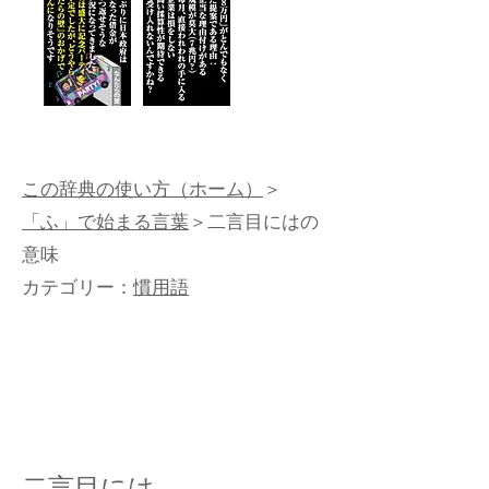
この辞典の使い方（ホーム）
＞
「ふ」で始まる言葉
＞二言目にはの
意味
カテゴリー：
慣用語
二言目には