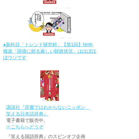
●新科目「トレンド研究科」【第1回】NHK
報道「国債に頼る厳しい財政状況」はほぼほ
ぼウソです
講談社『辞書ではわからないニッポン
笑える日本語辞典』
電子書籍で販売中。
☞こちらへどうぞ
『笑える国語辞典』のスピンオフ企画