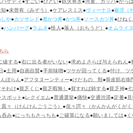
スパゲティ
●
すごい
●
ひどい
●
鉄火巻き
●
河童、カッパ
●
かっ
未知
●
未曾有（みぞう）
●
ケアレスミス
●
ヴィーナス
●
寵児（
めしや
●
カツサンド
●
煮かつ丼
●
かつ丼
●
ソースカツ丼
●
ひねく
ス
●
ハンバーグ
●
ラムネ
●
怪人
●
落人（おちうど）
●
オムライ
ちら
に値する
●
右に出る者がいない
●
求めよさらば与えられん
●
日
●
土用
●
自画自賛
●
手前味噌
●
ツケが回ってくる
●
付け、ツ
らんぽらん
●
アフタヌーンティー
●
けだもの、獣
●
骨皮筋右衛
すそわけ
●
貧乏くじ
●
貧乏暇無し
●
貧すれば鈍する
●
貧乏神
●
七
ースポット
●
レクイエム
●
普通選挙
●
痛快
●
交通渋滞
●
定番
●
見
々囂々（けんけんごうごう）
●
侃々諤々（かんかんがくがく
ち呑み
●
にっちもさっちも
●
ご破算になる
●
願いましては
●
く