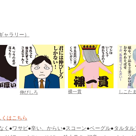
ギャラリー）
裸一貫
しこた
伸びしろ
しくはこちら
なく
●
ワサビ
●
辛い、からい
●
スコーン
●
ベーグル
●
タルタル