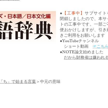
●
【工事中】
サブサイト
閉鎖しましたので、本サ
トの工事中です。一部ご
便おかけしますが、引き
きご利用をお願いします
●YouTubeチャンネル
ショート動画
☞こち
●NOTE論文始めました
だから財務省は嫌われ
「ち」で始まる言葉
＞中元の意味