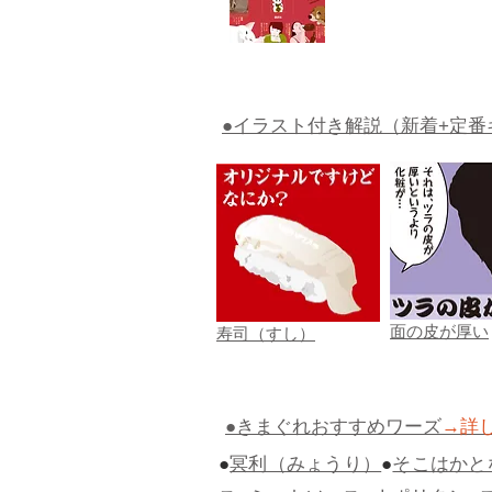
●イラスト付き解説（新着+定番
面の皮が厚い
寿司（すし）
●きまぐれおすすめワーズ
→詳
●
冥利（みょうり）
●
そこはかと