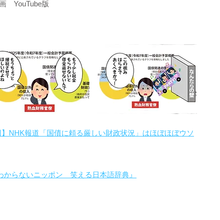
YouTube版
回】NHK報道「国債に頼る厳しい財政状況」はほぼほぼウソ
わからないニッポン 笑える日本語辞典』
。