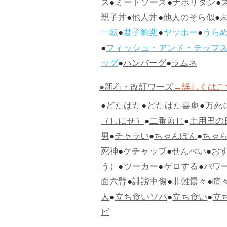
ス
●
ミートソース
●
ナポリタン
●
親子丼
●
他人丼
●
他人のそら似
●
一転
●
君子豹変
●
ヤッホー
●
うら
●
フィッシュ・アンド・チップ
ッグ
●
ハンバーグ
●
ラムネ
●新着・改訂ワーズ
→詳しくはこ
●
どたばた
●
どたばた喜劇
●
万死
（しにせ）
●
二番煎じ
●
土用丑の
男
●
チャラい
●
ちゃんぽん
●
ちゃ
死神
●
ケチャップ
●
せんべい
●
お
う）
●
ツーカー
●
ゲロする
●
パワ
面六臂
●
誹謗中傷
●
非難囂々
●
喧
人
●
立ち食いソバ
●
立ち食い
●
立
ビ