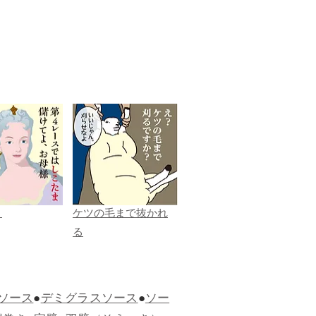
ま
ケツの毛まで抜かれ
る
ソース
●
デミグラスソース
●
ソー