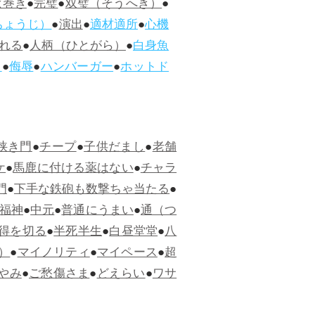
ぱ巻き
●
完璧
●
双璧（そうへき）
●
ちょうじ）
●
演出
●
適材適所
●
心機
れる
●
人柄（ひとがら）
●
白身魚
ス
●
侮辱
●
ハンバーガー
●
ホットド
狭き門
●
チープ
●
子供だまし
●
老舗
ケ
●
馬鹿に付ける薬はない
●
チャラ
門
●
下手な鉄砲も数撃ちゃ当たる
●
福神
●
中元
●
普通にうまい
●
通（つ
得を切る
●
半死半生
●
白昼堂堂
●
八
）
●
マイノリティ
●
マイペース
●
超
やみ
●
ご愁傷さま
●
どえらい
●
ワサ