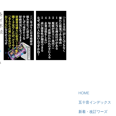
を
イ
不
続
ら
る
HOME
五十音インデックス
新着・改訂ワーズ