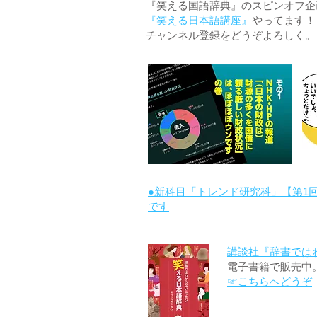
『笑える国語辞典』のスピンオフ企画 
『笑える日本語講座』
やってます！
チャンネル登録をどうぞよろしく。
●新科目「トレンド研究科」【第1
です
講談社『辞書では
電子書籍で販売中
☞こちらへどうぞ