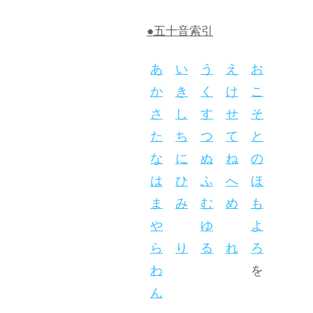
●五十音索引
あ
い
う
え
お
か
き
く
け
こ
さ
し
す
せ
そ
た
ち
つ
て
と
な
に
ぬ
ね
の
は
ひ
ふ
へ
ほ
ま
み
む
め
も
や
ゆ
よ
ら
り
る
れ
ろ
わ
を
ん