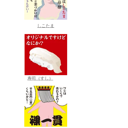
しこたま
寿司（すし）