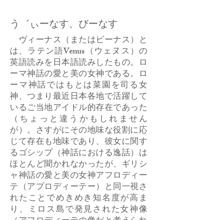
う゛ぃーなす、びーなす
ヴィーナス（またはビーナス）と
は、ラテン語Venus（ウェヌス）の
英語読みを日本語読みしたもの。ロ
ーマ神話の愛と美の女神である。ロ
ーマ神話ではもとは菜園を司る女
神、つまり最近日本各地で活躍して
いるご当地アイドル的存在であった
（ちょっと違うかもしれません
が）。さすがにその地味な役割に応
じて存在も地味であり、彼女に関す
るゴシップ（神話における逸話）は
ほとんど聞かれなかったが、ギリシ
ャ神話の愛と美の女神アフロディー
テ（アプロディーテー）と同一視さ
れたことでめきめき知名度が高ま
り、ミロス島で発見された女神像