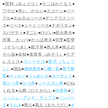
●
冥利（みょうり）
●
そこはかとなく
●
ワサビ
●
辛い、からい
●
スコーン
●
ベー
グル
●
タルタルソース
●
デミグラスソー
ス
●
ソース
●
ミートソース
●
ナポリタン
●
スパゲティ
●
すごい
●
ひどい
●
鉄火巻き
●
河童、カッパ
●
かっぱ巻き
●
完璧
●
双璧
（そうへき）
●
親子丼
●
他人丼
●
他人の
そら似
●
未知
●
未曾有（みぞう）
●
ケア
レスミス
●
ヴィーナス
●
寵児（ちょう
じ）
●
演出
●
適材適所
●
心機一転
●
君子豹
変
●
ヤッホー
●
うらめしや
●
カツサンド
●
煮かつ丼
●
かつ丼
●
ソースカツ丼
●
ひね
くれる
●
人柄（ひとがら）
●
白身魚
●
フ
ィッシュ・アンド・チップス
●
ハンバー
グ
●
ラムネ
●
怪人
●
落人（おちうど）
●
オ