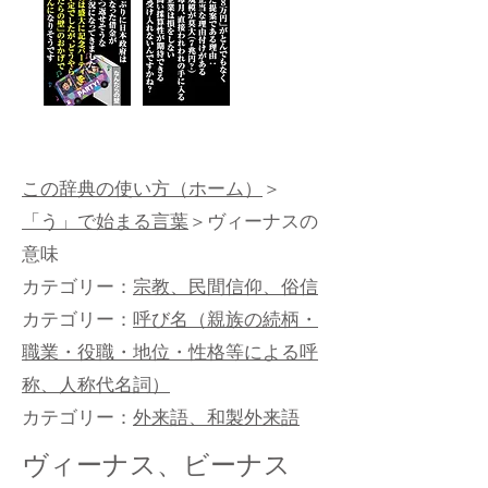
この辞典の使い方（ホーム）
＞
「う」で始まる言葉
＞ヴィーナスの
意味
カテゴリー：
宗教、民間信仰、俗信
カテゴリー：
呼び名（親族の続柄・
職業・役職・地位・性格等による呼
称、人称代名詞）
カテゴリー：
外来語、和製外来語
ヴィーナス、ビーナス