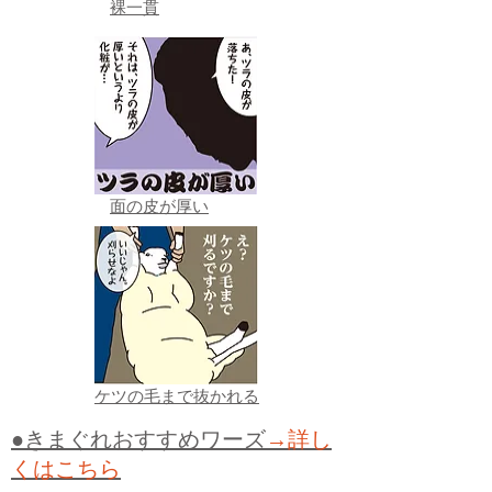
裸一貫
面の皮が厚い
ケツの毛まで抜かれる
●きまぐれおすすめワーズ
→詳し
くはこちら