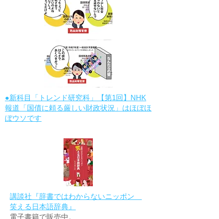
●新科目「トレンド研究科」【第1回】NHK
報道「国債に頼る厳しい財政状況」はほぼほ
ぼウソです
講談社『辞書ではわからないニッポン
笑える日本語辞典』
電子書籍で販売中。