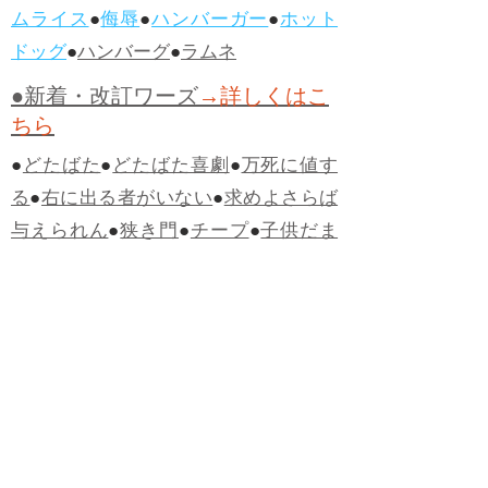
ムライス
●
侮辱
●
ハンバーガー
●
ホット
ドッグ
●
ハンバーグ
●
ラムネ
●新着・改訂ワーズ
→詳しくはこ
ちら
●
どたばた
●
どたばた喜劇
●
万死に値す
る
●
右に出る者がいない
●
求めよさらば
与えられん
●
狭き門
●
チープ
●
子供だま
し
●
老舗（しにせ）
●
二番煎じ
●
土用丑
の日
●
土用
●
自画自賛
●
手前味噌
●
ツケが
回ってくる
●
付け、ツケ
●
馬鹿に付ける
薬はない
●
チャラ男
●
チャラい
●
ちゃん
ぽん
●
ちゃらんぽらん
●
アフタヌーンテ
ィー
●
けだもの、獣
●
骨皮筋右衛門
●
下
手な鉄砲も数撃ちゃ当たる
●
死神
●
ケチ