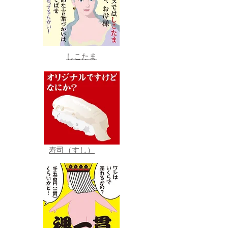
しこたま
寿司（すし）