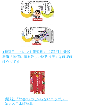
●新科目「トレンド研究科」【第1回】NHK
報道「国債に頼る厳しい財政状況」はほぼほ
ぼウソです
講談社『辞書ではわからないニッポン
笑える日本語辞典』