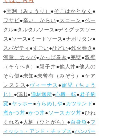
くはこちら
●
冥利（みょうり）
●
そこはかとなく
●
ワサビ
●
辛い、からい
●
スコーン
●
ベー
グル
●
タルタルソース
●
デミグラスソー
ス
●
ソース
●
ミートソース
●
ナポリタン
●
スパゲティ
●
すごい
●
ひどい
●
鉄火巻き
●
河童、カッパ
●
かっぱ巻き
●
完璧
●
双璧
（そうへき）
●
親子丼
●
他人丼
●
他人の
そら似
●
未知
●
未曾有（みぞう）
●
ケア
レスミス
●
ヴィーナス
●
寵児（ちょう
じ）
●
演出
●
適材適所
●
心機一転
●
君子豹
変
●
ヤッホー
●
うらめしや
●
カツサンド
●
煮かつ丼
●
かつ丼
●
ソースカツ丼
●
ひね
くれる
●
人柄（ひとがら）
●
白身魚
●
フ
ィッシュ・アンド・チップス
●
ハンバー