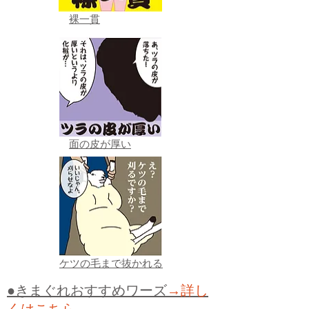
裸一貫
面の皮が厚い
ケツの毛まで抜かれる
●きまぐれおすすめワーズ
→詳し