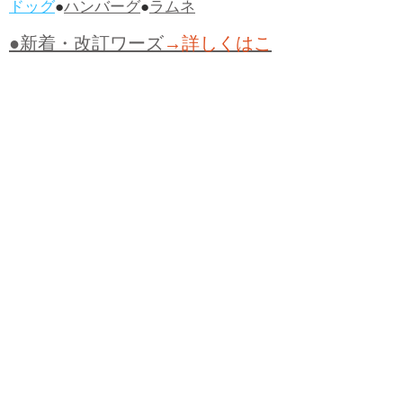
ドッグ
●
ハンバーグ
●
ラムネ
●新着・改訂ワーズ
→詳しくはこ
ちら
●
どたばた
●
どたばた喜劇
●
万死に値す
る
●
右に出る者がいない
●
求めよさらば
与えられん
●
狭き門
●
チープ
●
子供だま
し
●
老舗（しにせ）
●
二番煎じ
●
土用丑
の日
●
土用
●
自画自賛
●
手前味噌
●
ツケが
回ってくる
●
付け、ツケ
●
馬鹿に付ける
薬はない
●
チャラ男
●
チャラい
●
ちゃん
ぽん
●
ちゃらんぽらん
●
アフタヌーンテ
ィー
●
けだもの、獣
●
骨皮筋右衛門
●
下
手な鉄砲も数撃ちゃ当たる
●
死神
●
ケチ
ャップ
●
せんべい
●
おすそわけ
●
貧乏く
じ
●
貧乏暇無し
●
貧すれば鈍する
●
貧乏