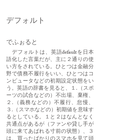
デフォルト
でふぉると
デフォルトは、英語defaultを日本
語化した言葉だが、主に２通りの使
い方をされている。ひとつは金融分
野で債務不履行をいい、ひとつはコ
ンピュータなどの初期設定状態をい
う。英語の辞書を見ると、１.（スポ
ーツの試合などの）不出場、棄権、
２.（義務などの）不履行、怠慢、
３.（スマホなどの）初期値を意味す
るとしている。１と２はなんとなく
共通点があるが（ファンや貸し手が
頭に来てあばれる寸前の状態）、３
は、買ったばかりのスマホを見て頭