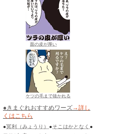
面の皮が厚い
ケツの毛まで抜かれる
●きまぐれおすすめワーズ
→詳し
くはこちら
●
冥利（みょうり）
●
そこはかとなく
●