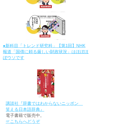
●新科目「トレンド研究科」【第1回】NHK
報道「国債に頼る厳しい財政状況」はほぼほ
ぼウソです
講談社『辞書ではわからないニッポン
笑える日本語辞典』
電子書籍で販売中。
☞こちらへどうぞ