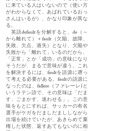
に来ている人はいないので（使い方
がわからなくて、あばれているおっ
さんはいるが）、かなり印象が異な
る。
英語defaultを分解すると、de（～
から離れて）＋fault（欠陥、故障、
失敗、欠点、過失）となり、欠陥や
失敗から「離れて」いるのだから、
「正常」とか「成功」の意味になり
そうだが、まるで意味が違う。これ
を解決するには、faultを語源に遡っ
て考える必要がある。faultの語源に
なったのは、fallere（ファレーレ)と
いうラテン語で、その意味は「だま
す、ごまかす、迷わせる」。この意
味をもとにすれば、サッカーの有名
選手がケガをだましだまししながら
出場を続けていたが、あきらめて棄
権した状態、返すあてもないのに相