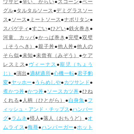
ワサビ
●
辛い、からい
●
スコーン
●
ベー
グル
●
タルタルソース
●
デミグラスソー
ス
●
ソース
●
ミートソース
●
ナポリタン
●
スパゲティ
●
すごい
●
ひどい
●
鉄火巻き
●
河童、カッパ
●
かっぱ巻き
●
完璧
●
双璧
（そうへき）
●
親子丼
●
他人丼
●
他人の
そら似
●
未知
●
未曾有（みぞう）
●
ケア
レスミス
●
ヴィーナス
●
寵児（ちょう
じ）
●
演出
●
適材適所
●
心機一転
●
君子豹
変
●
ヤッホー
●
うらめしや
●
カツサンド
●
煮かつ丼
●
かつ丼
●
ソースカツ丼
●
ひね
くれる
●
人柄（ひとがら）
●
白身魚
●
フ
ィッシュ・アンド・チップス
●
ハンバー
グ
●
ラムネ
●
怪人
●
落人（おちうど）
●
オ
ムライス
●
侮辱
●
ハンバーガー
●
ホット