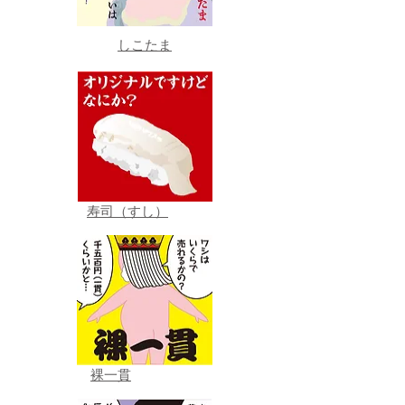
しこたま
寿司（すし）
裸一貫