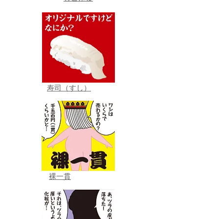
寿司（すし）
裸一貫