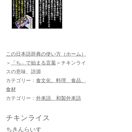
この日本語辞典の使い方（ホーム）
＞
「ち」で始まる言葉
＞チキンライ
スの意味、語源
カテゴリー：
食文化、料理、食品、
食材
カテゴリー：
外来語、和製外来語
チキンライス
ちきんらいす