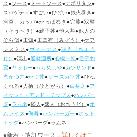
ス
●
ソース
●
ミートソース
●
ナポリタン
●
スパゲティ
●
すごい
●
ひどい
●
鉄火巻き
●
河童、カッパ
●
かっぱ巻き
●
完璧
●
双璧
（そうへき）
●
親子丼
●
他人丼
●
他人の
そら似
●
未知
●
未曾有（みぞう）
●
ケア
レスミス
●
ヴィーナス
●
寵児（ちょう
じ）
●
演出
●
適材適所
●
心機一転
●
君子豹
変
●
ヤッホー
●
うらめしや
●
カツサンド
●
煮かつ丼
●
かつ丼
●
ソースカツ丼
●
ひね
くれる
●
人柄（ひとがら）
●
白身魚
●
フ
ィッシュ・アンド・チップス
●
ハンバー
グ
●
ラムネ
●
怪人
●
落人（おちうど）
●
オ
ムライス
●
侮辱
●
ハンバーガー
●
ホット
ドッグ
●
ハンバーグ
●
ラムネ
●新着・改訂ワーズ
→詳しくはこ