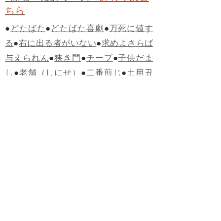
ちら
●
どたばた
●
どたばた喜劇
●
万死に値す
る
●
右に出る者がいない
●
求めよさらば
与えられん
●
狭き門
●
チープ
●
子供だま
し
●
老舗（しにせ）
●
二番煎じ
●
土用丑
の日
●
土用
●
自画自賛
●
手前味噌
●
ツケが
回ってくる
●
付け、ツケ
●
馬鹿に付ける
薬はない
●
チャラ男
●
チャラい
●
ちゃん
ぽん
●
ちゃらんぽらん
●
アフタヌーンテ
ィー
●
けだもの、獣
●
骨皮筋右衛門
●
下
手な鉄砲も数撃ちゃ当たる
●
死神
●
ケチ
ャップ
●
せんべい
●
おすそわけ
●
貧乏く
じ
●
貧乏暇無し
●
貧すれば鈍する
●
貧乏
神
●
七福神
●
中元
●
普通にうまい
●
通（つ