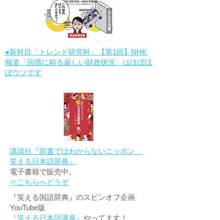
●新科目「トレンド研究科」【第1回】NHK
報道「国債に頼る厳しい財政状況」はほぼほ
ぼウソです
講談社『辞書ではわからないニッポン
笑える日本語辞典』
電子書籍で販売中。
☞こちらへどうぞ
『笑える国語辞典』のスピンオフ企画
YouTube版
『笑える日本語講座』
やってます！