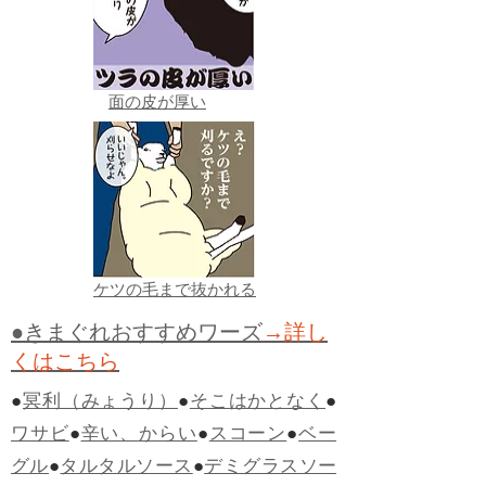
面の皮が厚い
ケツの毛まで抜かれる
●きまぐれおすすめワーズ
→詳し
くはこちら
●
冥利（みょうり）
●
そこはかとなく
●
ワサビ
●
辛い、からい
●
スコーン
●
ベー
グル
●
タルタルソース
●
デミグラスソー