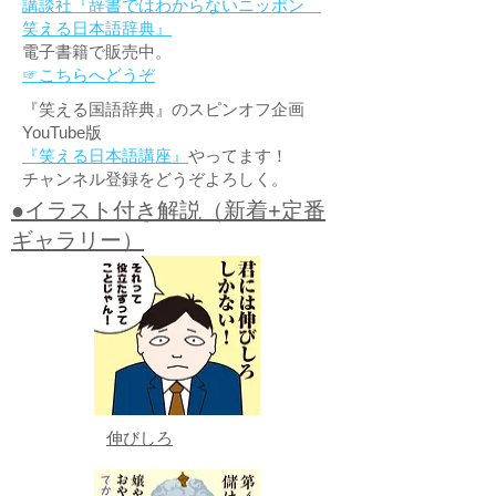
講談社『辞書ではわからないニッポン
笑える日本語辞典』
電子書籍で販売中。
☞こちらへどうぞ
『笑える国語辞典』のスピンオフ企画
YouTube版
『笑える日本語講座』
やってます！
チャンネル登録をどうぞよろしく。
●イラスト付き解説（新着+定番
ギャラリー）
伸びしろ