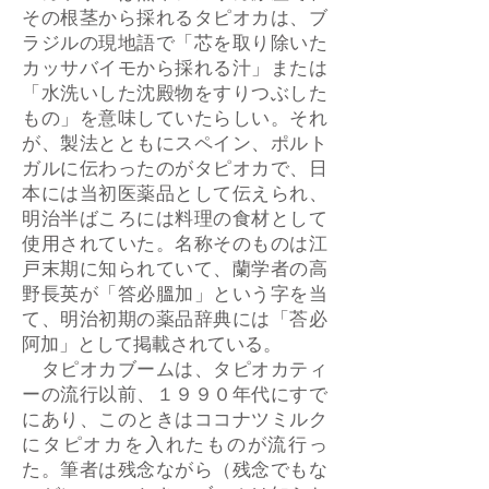
その根茎から採れるタピオカは、ブ
ラジルの現地語で「芯を取り除いた
カッサバイモから採れる汁」または
「水洗いした沈殿物をすりつぶした
もの」を意味していたらしい。それ
が、製法とともにスペイン、ポルト
ガルに伝わったのがタピオカで、日
本には当初医薬品として伝えられ、
明治半ばころには料理の食材として
使用されていた。名称そのものは江
戸末期に知られていて、蘭学者の高
野長英が「答必膃加」という字を当
て、明治初期の薬品辞典には「荅必
阿加」として掲載されている。
タピオカブームは、タピオカティ
ーの流行以前、１９９０年代にすで
にあり、このときはココナツミルク
にタピオカを入れたものが流行っ
た。筆者は残念ながら（残念でもな