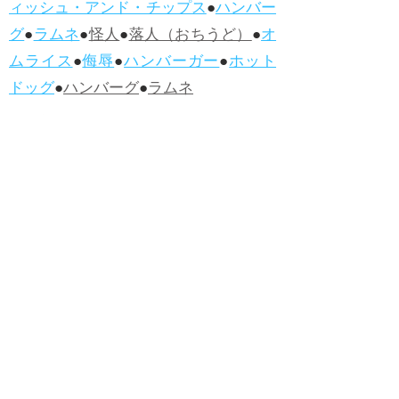
ィッシュ・アンド・チップス
●
ハンバー
グ
●
ラムネ
●
怪人
●
落人（おちうど）
●
オ
ムライス
●
侮辱
●
ハンバーガー
●
ホット
ドッグ
●
ハンバーグ
●
ラムネ
●新着・改訂ワーズ
→詳しくはこ
ちら
●
どたばた
●
どたばた喜劇
●
万死に値す
る
●
右に出る者がいない
●
求めよさらば
与えられん
●
狭き門
●
チープ
●
子供だま
し
●
老舗（しにせ）
●
二番煎じ
●
土用丑
の日
●
土用
●
自画自賛
●
手前味噌
●
ツケが
回ってくる
●
付け、ツケ
●
馬鹿に付ける
薬はない
●
チャラ男
●
チャラい
●
ちゃん
ぽん
●
ちゃらんぽらん
●
アフタヌーンテ
ィー
●
けだもの、獣
●
骨皮筋右衛門
●
下