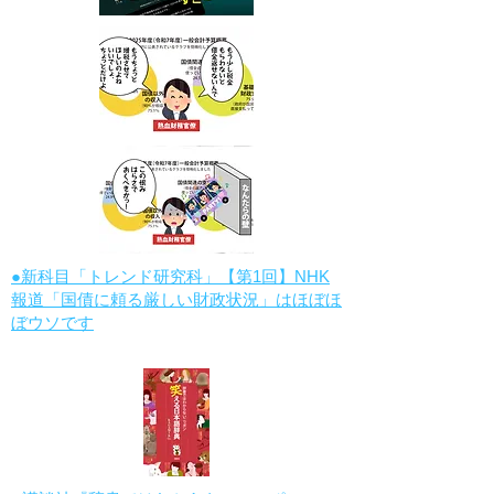
●新科目「トレンド研究科」【第1回】NHK
報道「国債に頼る厳しい財政状況」はほぼほ
ぼウソです