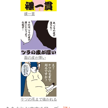
裸一貫
面の皮が厚い
ケツの毛まで抜かれる