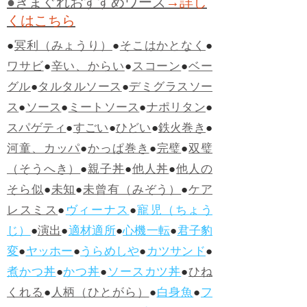
●きまぐれおすすめワーズ
→詳し
くはこちら
●
冥利（みょうり）
●
そこはかとなく
●
ワサビ
●
辛い、からい
●
スコーン
●
ベー
グル
●
タルタルソース
●
デミグラスソー
ス
●
ソース
●
ミートソース
●
ナポリタン
●
スパゲティ
●
すごい
●
ひどい
●
鉄火巻き
●
河童、カッパ
●
かっぱ巻き
●
完璧
●
双璧
（そうへき）
●
親子丼
●
他人丼
●
他人の
そら似
●
未知
●
未曾有（みぞう）
●
ケア
レスミス
●
ヴィーナス
●
寵児（ちょう
じ）
●
演出
●
適材適所
●
心機一転
●
君子豹
変
●
ヤッホー
●
うらめしや
●
カツサンド
●
煮かつ丼
●
かつ丼
●
ソースカツ丼
●
ひね
くれる
●
人柄（ひとがら）
●
白身魚
●
フ