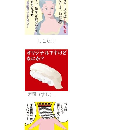
しこたま
寿司（すし）