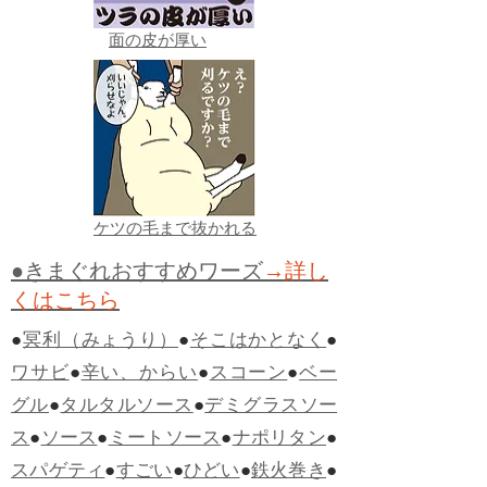
面の皮が厚い
ケツの毛まで抜かれる
●きまぐれおすすめワーズ
→詳し
くはこちら
●
冥利（みょうり）
●
そこはかとなく
●
ワサビ
●
辛い、からい
●
スコーン
●
ベー
グル
●
タルタルソース
●
デミグラスソー
ス
●
ソース
●
ミートソース
●
ナポリタン
●
スパゲティ
●
すごい
●
ひどい
●
鉄火巻き
●