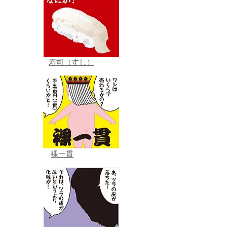
寿司（すし）
裸一貫