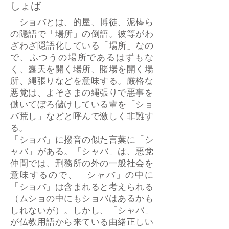
しょば
ショバとは、的屋、博徒、泥棒ら
の隠語で「場所」の倒語。彼等がわ
ざわざ隠語化している「場所」なの
で、ふつうの場所であるはずもな
く、露天を開く場所、賭場を開く場
所、縄張りなどを意味する。厳格な
悪党は、よそさまの縄張りで悪事を
働いてぼろ儲けしている輩を「ショ
バ荒し」などと呼んで激しく非難す
る。
「ショバ」に撥音の似た言葉に「シ
ャバ」がある。「シャバ」は、悪党
仲間では、刑務所の外の一般社会を
意味するので、「シャバ」の中に
「ショバ」は含まれると考えられる
（ムショの中にもショバはあるかも
しれないが）。しかし、「シャバ」
が仏教用語から来ている由緒正しい