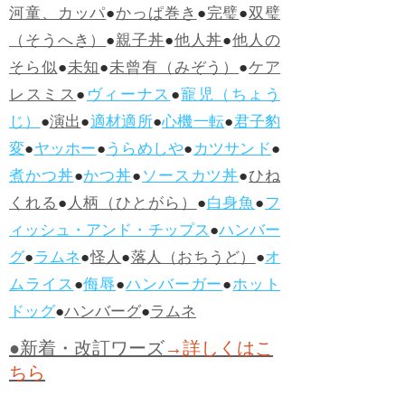
河童、カッパ
●
かっぱ巻き
●
完璧
●
双璧
（そうへき）
●
親子丼
●
他人丼
●
他人の
そら似
●
未知
●
未曾有（みぞう）
●
ケア
レスミス
●
ヴィーナス
●
寵児（ちょう
じ）
●
演出
●
適材適所
●
心機一転
●
君子豹
変
●
ヤッホー
●
うらめしや
●
カツサンド
●
煮かつ丼
●
かつ丼
●
ソースカツ丼
●
ひね
くれる
●
人柄（ひとがら）
●
白身魚
●
フ
ィッシュ・アンド・チップス
●
ハンバー
グ
●
ラムネ
●
怪人
●
落人（おちうど）
●
オ
ムライス
●
侮辱
●
ハンバーガー
●
ホット
ドッグ
●
ハンバーグ
●
ラムネ
●新着・改訂ワーズ
→詳しくはこ
ちら