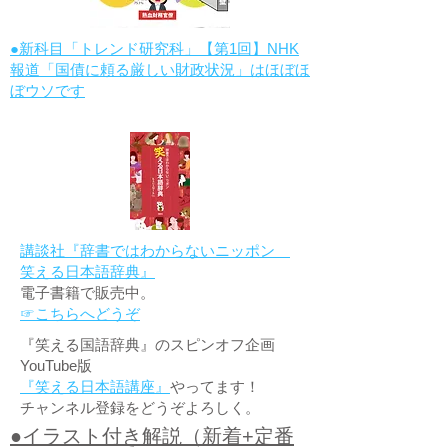
●新科目「トレンド研究科」【第1回】NHK
報道「国債に頼る厳しい財政状況」はほぼほ
ぼウソです
講談社『辞書ではわからないニッポン
笑える日本語辞典』
電子書籍で販売中。
☞こちらへどうぞ
『笑える国語辞典』のスピンオフ企画
YouTube版
『笑える日本語講座』
やってます！
チャンネル登録をどうぞよろしく。
●イラスト付き解説（新着+定番