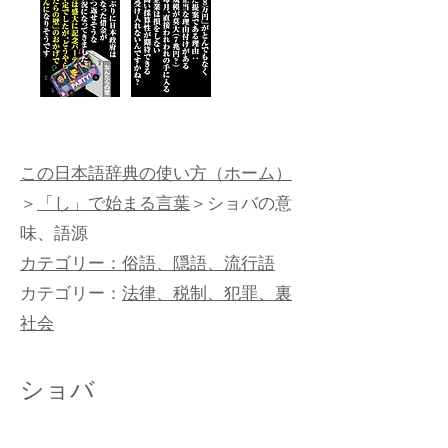
この日本語辞典の使い方（ホーム）
＞
「し」で始まる言葉
＞ショバの意
味、語源
カテゴリー：俗語、隠語、流行語
カテゴリー：
法律、税制、犯罪、裏
社会
ショバ