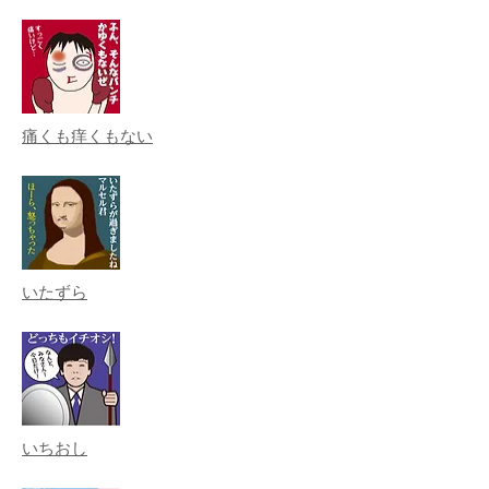
痛くも痒くもない
いたずら
いちおし