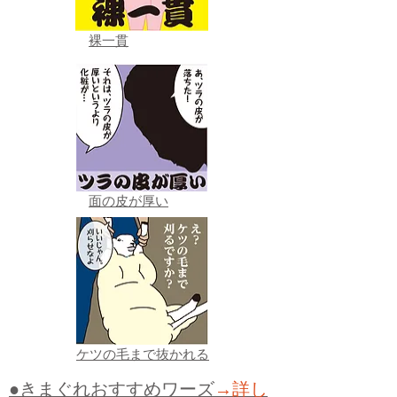
裸一貫
面の皮が厚い
ケツの毛まで抜かれる
●きまぐれおすすめワーズ
→詳し