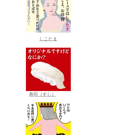
しこたま
寿司（すし）