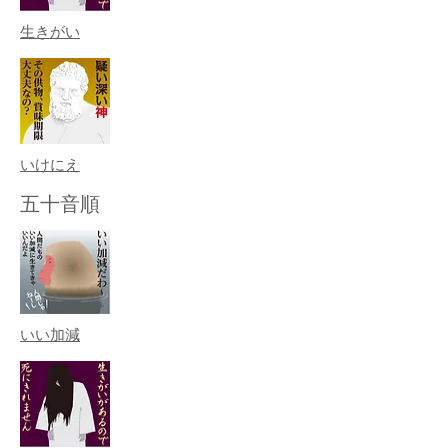
生きがい
いけにえ
五十音順
いい加減