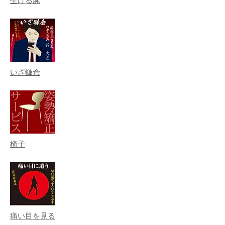
生ける屍
いざ鎌倉
椅子
痛い目を見る