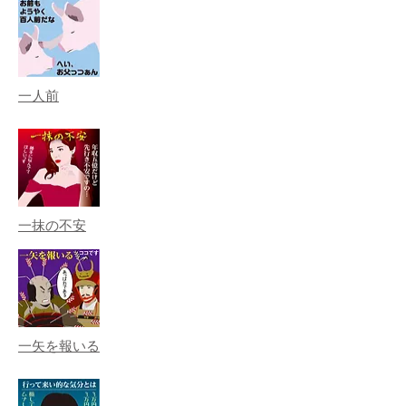
一人前
一抹の不安
一矢を報いる