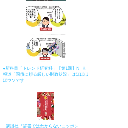
●新科目「トレンド研究科」【第1回】NHK
報道「国債に頼る厳しい財政状況」はほぼほ
ぼウソです
講談社『辞書ではわからないニッポン