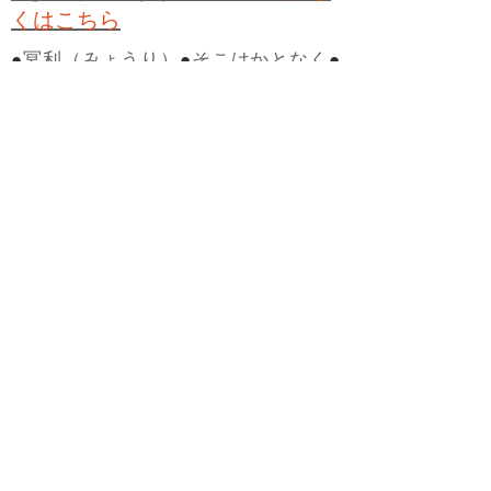
くはこちら
●
冥利（みょうり）
●
そこはかとなく
●
ワサビ
●
辛い、からい
●
スコーン
●
ベー
グル
●
タルタルソース
●
デミグラスソー
ス
●
ソース
●
ミートソース
●
ナポリタン
●
スパゲティ
●
すごい
●
ひどい
●
鉄火巻き
●
河童、カッパ
●
かっぱ巻き
●
完璧
●
双璧
（そうへき）
●
親子丼
●
他人丼
●
他人の
そら似
●
未知
●
未曾有（みぞう）
●
ケア
レスミス
●
ヴィーナス
●
寵児（ちょう
じ）
●
演出
●
適材適所
●
心機一転
●
君子豹
変
●
ヤッホー
●
うらめしや
●
カツサンド
●
煮かつ丼
●
かつ丼
●
ソースカツ丼
●
ひね
くれる
●
人柄（ひとがら）
●
白身魚
●
フ
ィッシュ・アンド・チップス
●
ハンバー