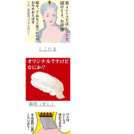
しこたま
寿司（すし）