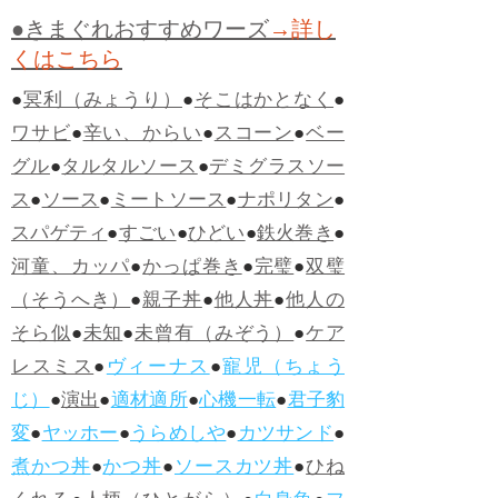
●きまぐれおすすめワーズ
→詳し
くはこちら
●
冥利（みょうり）
●
そこはかとなく
●
ワサビ
●
辛い、からい
●
スコーン
●
ベー
グル
●
タルタルソース
●
デミグラスソー
ス
●
ソース
●
ミートソース
●
ナポリタン
●
スパゲティ
●
すごい
●
ひどい
●
鉄火巻き
●
河童、カッパ
●
かっぱ巻き
●
完璧
●
双璧
（そうへき）
●
親子丼
●
他人丼
●
他人の
そら似
●
未知
●
未曾有（みぞう）
●
ケア
レスミス
●
ヴィーナス
●
寵児（ちょう
じ）
●
演出
●
適材適所
●
心機一転
●
君子豹
変
●
ヤッホー
●
うらめしや
●
カツサンド
●
煮かつ丼
●
かつ丼
●
ソースカツ丼
●
ひね