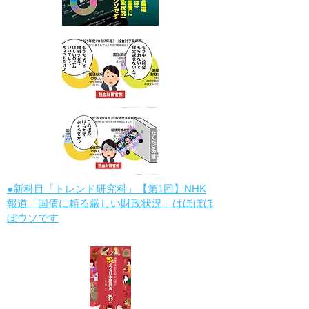
●新科目「トレンド研究科」【第1回】NHK
報道「国債に頼る厳しい財政状況」はほぼほ
ぼウソです