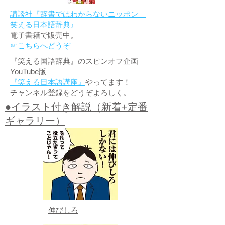
講談社『辞書ではわからないニッポン
笑える日本語辞典』
電子書籍で販売中。
☞こちらへどうぞ
『笑える国語辞典』のスピンオフ企画
YouTube版
『笑える日本語講座』
やってます！
チャンネル登録をどうぞよろしく。
●イラスト付き解説（新着+定番
ギャラリー）
伸びしろ