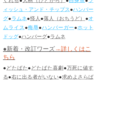
くれる
●
人柄（ひとがら）
●
白身魚
●
フ
ィッシュ・アンド・チップス
●
ハンバー
グ
●
ラムネ
●
怪人
●
落人（おちうど）
●
オ
ムライス
●
侮辱
●
ハンバーガー
●
ホット
ドッグ
●
ハンバーグ
●
ラムネ
●新着・改訂ワーズ
→詳しくはこ
ちら
●
どたばた
●
どたばた喜劇
●
万死に値す
る
●
右に出る者がいない
●
求めよさらば
与えられん
●
狭き門
●
チープ
●
子供だま
し
●
老舗（しにせ）
●
二番煎じ
●
土用丑
の日
●
土用
●
自画自賛
●
手前味噌
●
ツケが
回ってくる
●
付け、ツケ
●
馬鹿に付ける
薬はない
●
チャラ男
●
チャラい
●
ちゃん
ぽん
●
ちゃらんぽらん
●
アフタヌーンテ