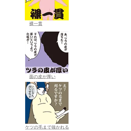
裸一貫
面の皮が厚い
ケツの毛まで抜かれる