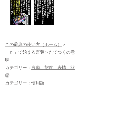
この辞典の使い方（ホーム）
＞
「た」で始まる言葉
＞たてつくの意
味
カテゴリー：
言動、態度、表情、状
態
カテゴリー：
慣用語