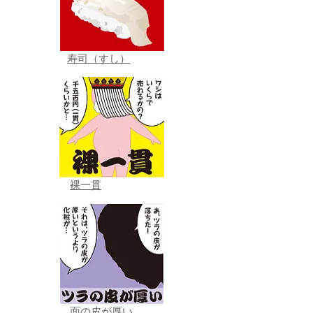
寿司（すし）
裸一貫