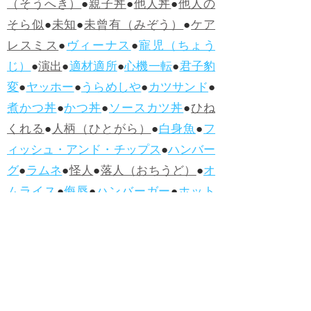
（そうへき）
●
親子丼
●
他人丼
●
他人の
そら似
●
未知
●
未曾有（みぞう）
●
ケア
レスミス
●
ヴィーナス
●
寵児（ちょう
じ）
●
演出
●
適材適所
●
心機一転
●
君子豹
変
●
ヤッホー
●
うらめしや
●
カツサンド
●
煮かつ丼
●
かつ丼
●
ソースカツ丼
●
ひね
くれる
●
人柄（ひとがら）
●
白身魚
●
フ
ィッシュ・アンド・チップス
●
ハンバー
グ
●
ラムネ
●
怪人
●
落人（おちうど）
●
オ
ムライス
●
侮辱
●
ハンバーガー
●
ホット
ドッグ
●
ハンバーグ
●
ラムネ
●新着・改訂ワーズ
→詳しくはこ
ちら
●
どたばた
●
どたばた喜劇
●
万死に値す
る
●
右に出る者がいない
●
求めよさらば