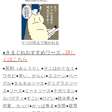
面の皮が厚い
ケツの毛まで抜かれる
●きまぐれおすすめワーズ
→詳し
くはこちら
●
冥利（みょうり）
●
そこはかとなく
●
ワサビ
●
辛い、からい
●
スコーン
●
ベー
グル
●
タルタルソース
●
デミグラスソー
ス
●
ソース
●
ミートソース
●
ナポリタン
●
スパゲティ
●
すごい
●
ひどい
●
鉄火巻き
●
河童、カッパ
●
かっぱ巻き
●
完璧
●
双璧