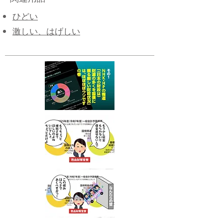
​ひどい
激しい、はげしい