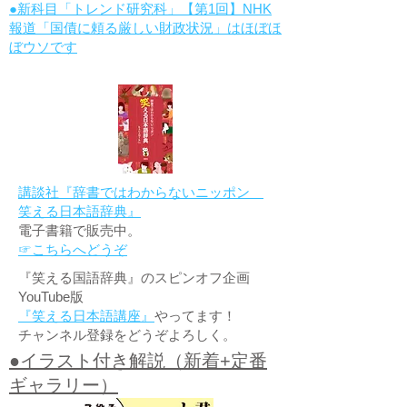
●新科目「トレンド研究科」【第1回】NHK
報道「国債に頼る厳しい財政状況」はほぼほ
ぼウソです
講談社『辞書ではわからないニッポン
笑える日本語辞典』
電子書籍で販売中。
☞こちらへどうぞ
『笑える国語辞典』のスピンオフ企画
YouTube版
『笑える日本語講座』
やってます！
チャンネル登録をどうぞよろしく。
●イラスト付き解説（新着+定番
ギャラリー）