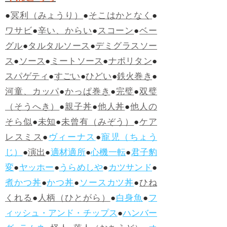
●
冥利（みょうり）
●
そこはかとなく
●
ワサビ
●
辛い、からい
●
スコーン
●
ベー
グル
●
タルタルソース
●
デミグラスソー
ス
●
ソース
●
ミートソース
●
ナポリタン
●
スパゲティ
●
すごい
●
ひどい
●
鉄火巻き
●
河童、カッパ
●
かっぱ巻き
●
完璧
●
双璧
（そうへき）
●
親子丼
●
他人丼
●
他人の
そら似
●
未知
●
未曾有（みぞう）
●
ケア
レスミス
●
ヴィーナス
●
寵児（ちょう
じ）
●
演出
●
適材適所
●
心機一転
●
君子豹
変
●
ヤッホー
●
うらめしや
●
カツサンド
●
煮かつ丼
●
かつ丼
●
ソースカツ丼
●
ひね
くれる
●
人柄（ひとがら）
●
白身魚
●
フ
ィッシュ・アンド・チップス
●
ハンバー