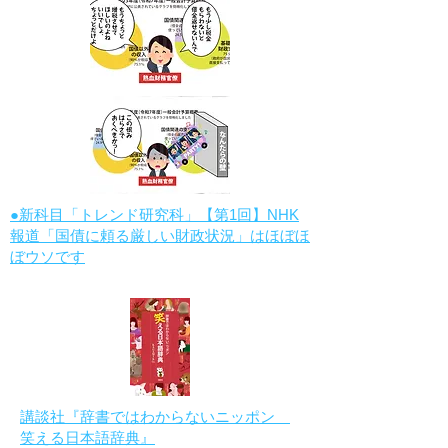
●新科目「トレンド研究科」【第1回】NHK
報道「国債に頼る厳しい財政状況」はほぼほ
ぼウソです
講談社『辞書ではわからないニッポン
笑える日本語辞典』