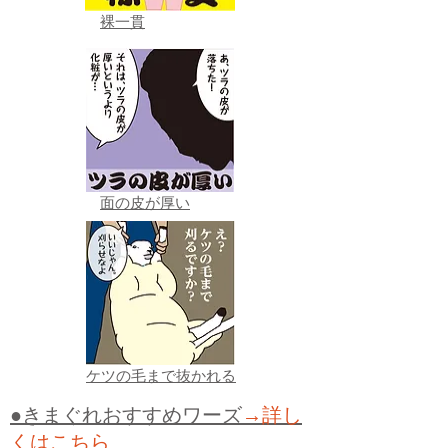
裸一貫
面の皮が厚い
ケツの毛まで抜かれる
●きまぐれおすすめワーズ
→詳し
くはこちら