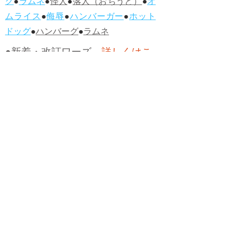
グ
●
ラムネ
●
怪人
●
落人（おちうど）
●
オ
ムライス
●
侮辱
●
ハンバーガー
●
ホット
ドッグ
●
ハンバーグ
●
ラムネ
●新着・改訂ワーズ
→詳しくはこ
ちら
●
どたばた
●
どたばた喜劇
●
万死に値す
る
●
右に出る者がいない
●
求めよさらば
与えられん
●
狭き門
●
チープ
●
子供だま
し
●
老舗（しにせ）
●
二番煎じ
●
土用丑
の日
●
土用
●
自画自賛
●
手前味噌
●
ツケが
回ってくる
●
付け、ツケ
●
馬鹿に付ける
薬はない
●
チャラ男
●
チャラい
●
ちゃん
ぽん
●
ちゃらんぽらん
●
アフタヌーンテ
ィー
●
けだもの、獣
●
骨皮筋右衛門
●
下
手な鉄砲も数撃ちゃ当たる
●
死神
●
ケチ