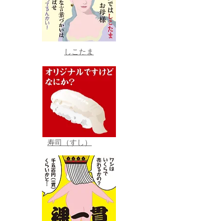
しこたま
寿司（すし）