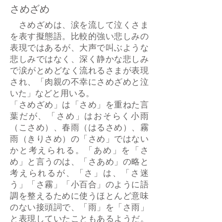
さめざめ
さめざめは、涙を流して泣くさま
を表す擬態語。比較的強い悲しみの
表現ではあるが、大声で叫ぶような
悲しみではなく、深く静かな悲しみ
で涙がとめどなく流れるさまが表現
され、「肉親の不幸にさめざめと泣
いた」などと用いる。
「さめざめ」は「さめ」を重ねた言
葉だが、「さめ」はおそらく小雨
（こさめ）、春雨（はるさめ）、霧
雨（きりさめ）の「さめ」ではない
かと考えられる。「あめ」を「さ
め」と言うのは、「さあめ」の略と
考えられるが、「さ」は、「さ迷
う」「さ霧」「小百合」のように語
調を整えるために使うほとんど意味
のない接頭詞で、「雨」を「さ雨」
と表現していたこともあるようだ。