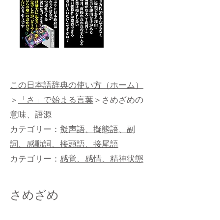
この日本語辞典の使い方（ホーム）
＞
「さ」で始まる言葉
＞さめざめの
意味、語源
カテゴリー：
擬声語、擬態語、副
詞、感動詞、接頭語、接尾語
カテゴリー：
感覚、感情、精神状態
さめざめ