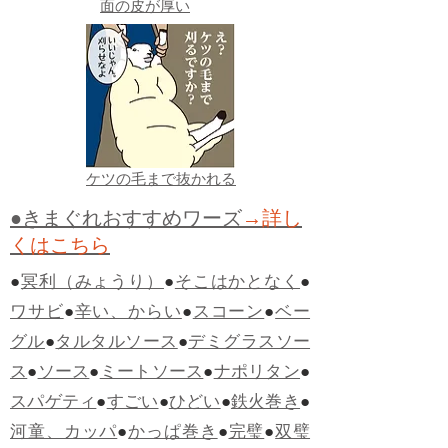
面の皮が厚い
ケツの毛まで抜かれる
●きまぐれおすすめワーズ
→詳し
くはこちら
●
冥利（みょうり）
●
そこはかとなく
●
ワサビ
●
辛い、からい
●
スコーン
●
ベー
グル
●
タルタルソース
●
デミグラスソー
ス
●
ソース
●
ミートソース
●
ナポリタン
●
スパゲティ
●
すごい
●
ひどい
●
鉄火巻き
●
河童、カッパ
●
かっぱ巻き
●
完璧
●
双璧