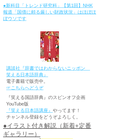
●新科目「トレンド研究科」【第1回】NHK
報道「国債に頼る厳しい財政状況」はほぼほ
ぼウソです
講談社『辞書ではわからないニッポン
笑える日本語辞典』
電子書籍で販売中。
☞こちらへどうぞ
『笑える国語辞典』のスピンオフ企画
YouTube版
『笑える日本語講座』
やってます！
チャンネル登録をどうぞよろしく。
●イラスト付き解説（新着+定番
ギャラリー）