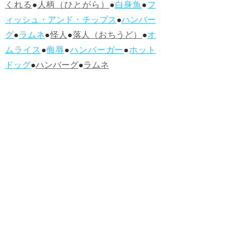
くれる
●
人柄（ひとがら）
●
白身魚
●
フ
ィッシュ・アンド・チップス
●
ハンバー
グ
●
ラムネ
●
怪人
●
落人（おちうど）
●
オ
ムライス
●
侮辱
●
ハンバーガー
●
ホット
ドッグ
●
ハンバーグ
●
ラムネ
●新着・改訂ワーズ
→詳しくはこ
ちら
●
どたばた
●
どたばた喜劇
●
万死に値す
る
●
右に出る者がいない
●
求めよさらば
与えられん
●
狭き門
●
チープ
●
子供だま
し
●
老舗（しにせ）
●
二番煎じ
●
土用丑
の日
●
土用
●
自画自賛
●
手前味噌
●
ツケが
回ってくる
●
付け、ツケ
●
馬鹿に付ける
薬はない
●
チャラ男
●
チャラい
●
ちゃん
ぽん
●
ちゃらんぽらん
●
アフタヌーンテ