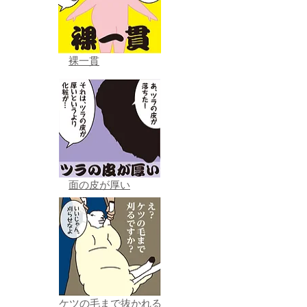
裸一貫
面の皮が厚い
ケツの毛まで抜かれる