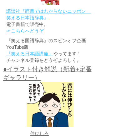
講談社『辞書ではわからないニッポン
笑える日本語辞典』
電子書籍で販売中。
☞こちらへどうぞ
『笑える国語辞典』のスピンオフ企画
YouTube版
『笑える日本語講座』
やってます！
チャンネル登録をどうぞよろしく。
●イラスト付き解説（新着+定番
ギャラリー）
伸びしろ