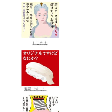
しこたま
寿司（すし）