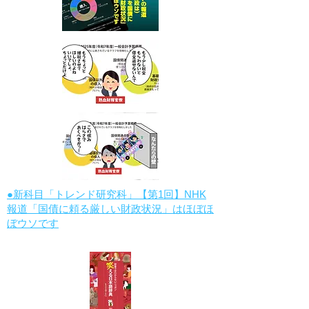
●新科目「トレンド研究科」【第1回】NHK
報道「国債に頼る厳しい財政状況」はほぼほ
ぼウソです