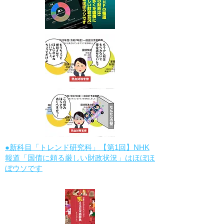
●新科目「トレンド研究科」【第1回】NHK
報道「国債に頼る厳しい財政状況」はほぼほ
ぼウソです