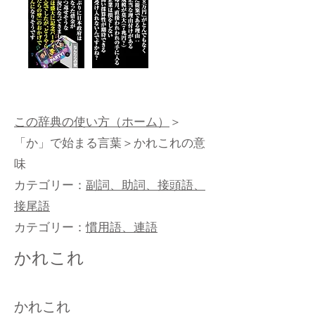
この辞典の使い方（ホーム）
＞
「か」で始まる言葉
＞かれこれの意
味
カテゴリー：
副詞、助詞、接頭語、
接尾語
カテゴリー：
慣用語、連語
かれこれ
かれこれ