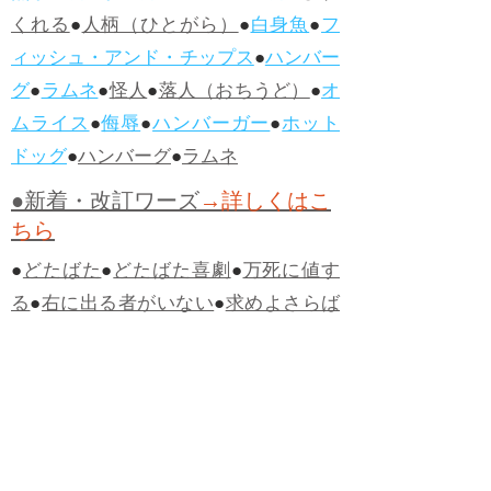
くれる
●
人柄（ひとがら）
●
白身魚
●
フ
ィッシュ・アンド・チップス
●
ハンバー
グ
●
ラムネ
●
怪人
●
落人（おちうど）
●
オ
ムライス
●
侮辱
●
ハンバーガー
●
ホット
ドッグ
●
ハンバーグ
●
ラムネ
●新着・改訂ワーズ
→詳しくはこ
ちら
●
どたばた
●
どたばた喜劇
●
万死に値す
る
●
右に出る者がいない
●
求めよさらば
与えられん
●
狭き門
●
チープ
●
子供だま
し
●
老舗（しにせ）
●
二番煎じ
●
土用丑
の日
●
土用
●
自画自賛
●
手前味噌
●
ツケが
回ってくる
●
付け、ツケ
●
馬鹿に付ける
薬はない
●
チャラ男
●
チャラい
●
ちゃん