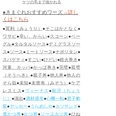
ケツの毛まで抜かれる
●きまぐれおすすめワーズ
→詳し
くはこちら
●
冥利（みょうり）
●
そこはかとなく
●
ワサビ
●
辛い、からい
●
スコーン
●
ベー
グル
●
タルタルソース
●
デミグラスソー
ス
●
ソース
●
ミートソース
●
ナポリタン
●
スパゲティ
●
すごい
●
ひどい
●
鉄火巻き
●
河童、カッパ
●
かっぱ巻き
●
完璧
●
双璧
（そうへき）
●
親子丼
●
他人丼
●
他人の
そら似
●
未知
●
未曾有（みぞう）
●
ケア
レスミス
●
ヴィーナス
●
寵児（ちょう
じ）
●
演出
●
適材適所
●
心機一転
●
君子豹
変
●
ヤッホー
●
うらめしや
●
カツサンド
●
煮かつ丼
●
かつ丼
●
ソースカツ丼
●
ひね