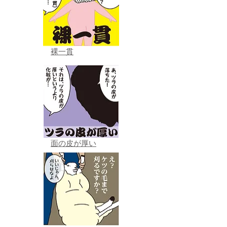
裸一貫
面の皮が厚い