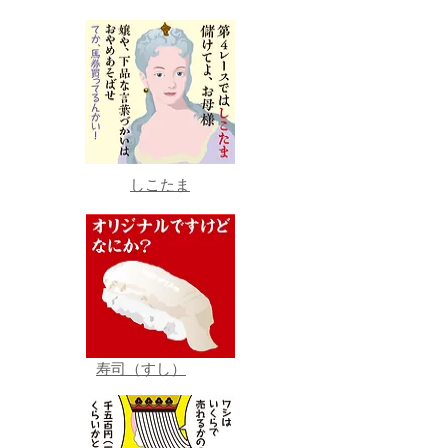
しこたま
寿司（すし）