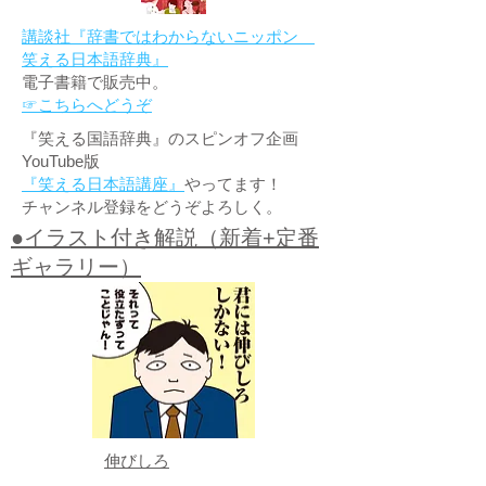
講談社『辞書ではわからないニッポン
笑える日本語辞典』
電子書籍で販売中。
☞こちらへどうぞ
『笑える国語辞典』のスピンオフ企画
YouTube版
『笑える日本語講座』
やってます！
チャンネル登録をどうぞよろしく。
●イラスト付き解説（新着+定番
ギャラリー）
伸びしろ