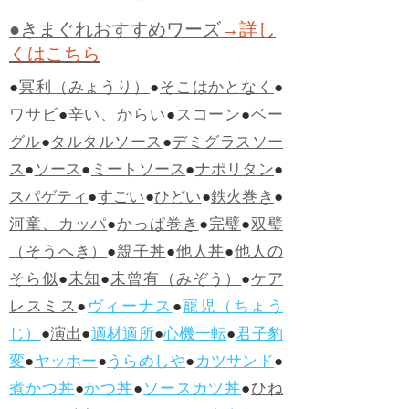
●きまぐれおすすめワーズ
→詳し
くはこちら
●
冥利（みょうり）
●
そこはかとなく
●
ワサビ
●
辛い、からい
●
スコーン
●
ベー
グル
●
タルタルソース
●
デミグラスソー
ス
●
ソース
●
ミートソース
●
ナポリタン
●
スパゲティ
●
すごい
●
ひどい
●
鉄火巻き
●
河童、カッパ
●
かっぱ巻き
●
完璧
●
双璧
（そうへき）
●
親子丼
●
他人丼
●
他人の
そら似
●
未知
●
未曾有（みぞう）
●
ケア
レスミス
●
ヴィーナス
●
寵児（ちょう
じ）
●
演出
●
適材適所
●
心機一転
●
君子豹
変
●
ヤッホー
●
うらめしや
●
カツサンド
●
煮かつ丼
●
かつ丼
●
ソースカツ丼
●
ひね