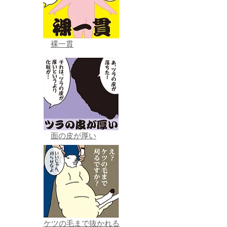
裸一貫
面の皮が厚い
ケツの毛まで抜かれる