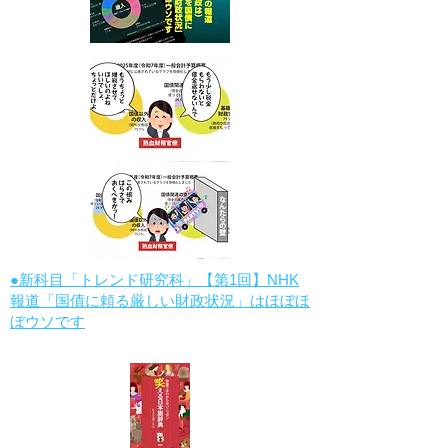
●新科目「トレンド研究科」【第1回】NHK
報道「国債に頼る厳しい財政状況」はほぼほ
ぼウソです