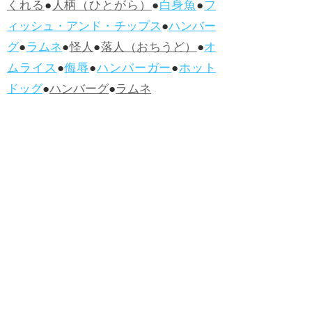
くれる
●
人柄（ひとがら）
●
白身魚
●
フ
ィッシュ・アンド・チップス
●
ハンバー
グ
●
ラムネ
●
怪人
●
落人（おちうど）
●
オ
ムライス
●
侮辱
●
ハンバーガー
●
ホット
ドッグ
●
ハンバーグ
●
ラムネ
●新着・改訂ワーズ
→詳しくはこ
ちら
●
どたばた
●
どたばた喜劇
●
万死に値す
る
●
右に出る者がいない
●
求めよさらば
与えられん
●
狭き門
●
チープ
●
子供だま
し
●
老舗（しにせ）
●
二番煎じ
●
土用丑
の日
●
土用
●
自画自賛
●
手前味噌
●
ツケが
回ってくる
●
付け、ツケ
●
馬鹿に付ける
薬はない
●
チャラ男
●
チャラい
●
ちゃん
ぽん
●
ちゃらんぽらん
●
アフタヌーンテ