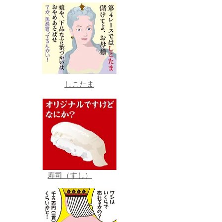
しこたま
寿司（すし）