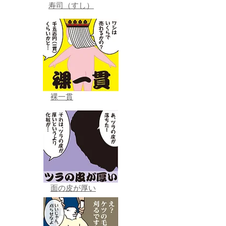
寿司（すし）
裸一貫
面の皮が厚い