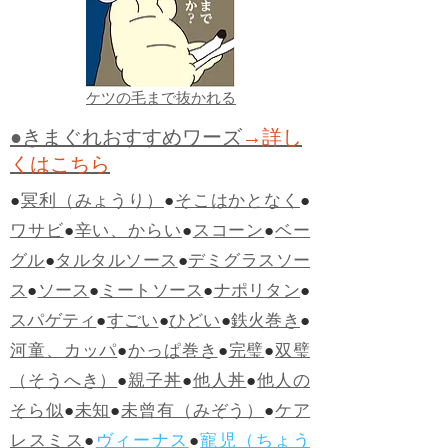
ケツの毛まで抜かれる
●きまぐれおすすめワーズ
→詳し
くはこちら
●
冥利（みょうり）
●
そこはかとなく
●
ワサビ
●
辛い、からい
●
スコーン
●
ベー
グル
●
タルタルソース
●
デミグラスソー
ス
●
ソース
●
ミートソース
●
ナポリタン
●
スパゲティ
●
すごい
●
ひどい
●
鉄火巻き
●
河童、カッパ
●
かっぱ巻き
●
完璧
●
双璧
（そうへき）
●
親子丼
●
他人丼
●
他人の
そら似
●
未知
●
未曾有（みぞう）
●
ケア
レスミス
●
ヴィーナス
●
寵児（ちょう