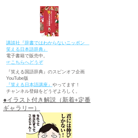
講談社『辞書ではわからないニッポン
笑える日本語辞典』
電子書籍で販売中。
☞こちらへどうぞ
『笑える国語辞典』のスピンオフ企画
YouTube版
『笑える日本語講座』
やってます！
チャンネル登録をどうぞよろしく。
●イラスト付き解説（新着+定番
ギャラリー）