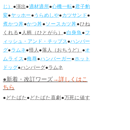
じ）
●
演出
●
適材適所
●
心機一転
●
君子豹
変
●
ヤッホー
●
うらめしや
●
カツサンド
●
煮かつ丼
●
かつ丼
●
ソースカツ丼
●
ひね
くれる
●
人柄（ひとがら）
●
白身魚
●
フ
ィッシュ・アンド・チップス
●
ハンバー
グ
●
ラムネ
●
怪人
●
落人（おちうど）
●
オ
ムライス
●
侮辱
●
ハンバーガー
●
ホット
ドッグ
●
ハンバーグ
●
ラムネ
●新着・改訂ワーズ
→詳しくはこ
ちら
●
どたばた
●
どたばた喜劇
●
万死に値す
る
●
右に出る者がいない
●
求めよさらば
与えられん
●
狭き門
●
チープ
●
子供だま
し
●
老舗（しにせ）
●
二番煎じ
●
土用丑