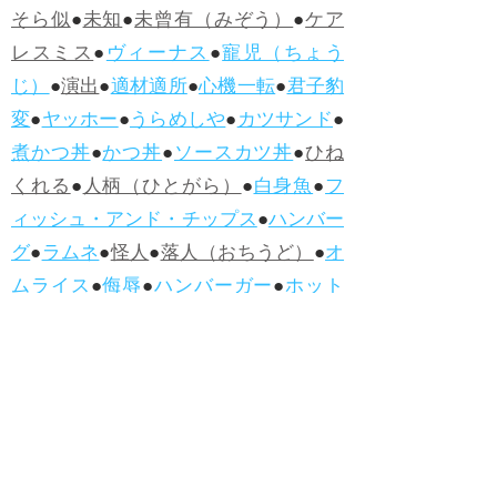
そら似
●
未知
●
未曾有（みぞう）
●
ケア
レスミス
●
ヴィーナス
●
寵児（ちょう
じ）
●
演出
●
適材適所
●
心機一転
●
君子豹
変
●
ヤッホー
●
うらめしや
●
カツサンド
●
煮かつ丼
●
かつ丼
●
ソースカツ丼
●
ひね
くれる
●
人柄（ひとがら）
●
白身魚
●
フ
ィッシュ・アンド・チップス
●
ハンバー
グ
●
ラムネ
●
怪人
●
落人（おちうど）
●
オ
ムライス
●
侮辱
●
ハンバーガー
●
ホット
ドッグ
●
ハンバーグ
●
ラムネ
●新着・改訂ワーズ
→詳しくはこ
ちら
●
どたばた
●
どたばた喜劇
●
万死に値す
る
●
右に出る者がいない
●
求めよさらば