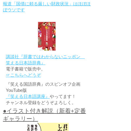
報道「国債に頼る厳しい財政状況」はほぼほ
ぼウソです
講談社『辞書ではわからないニッポン
笑える日本語辞典』
電子書籍で販売中。
☞こちらへどうぞ
『笑える国語辞典』のスピンオフ企画
YouTube版
『笑える日本語講座』
やってます！
チャンネル登録をどうぞよろしく。
●イラスト付き解説（新着+定番
ギャラリー）