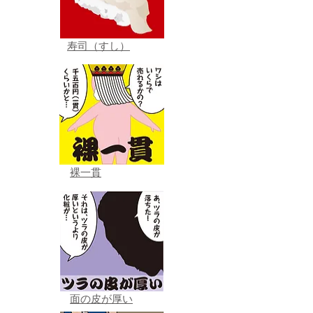
寿司（すし）
裸一貫
面の皮が厚い