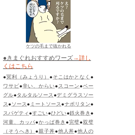
ケツの毛まで抜かれる
●きまぐれおすすめワーズ
→詳し
くはこちら
●
冥利（みょうり）
●
そこはかとなく
●
ワサビ
●
辛い、からい
●
スコーン
●
ベー
グル
●
タルタルソース
●
デミグラスソー
ス
●
ソース
●
ミートソース
●
ナポリタン
●
スパゲティ
●
すごい
●
ひどい
●
鉄火巻き
●
河童、カッパ
●
かっぱ巻き
●
完璧
●
双璧
（そうへき）
●
親子丼
●
他人丼
●
他人の