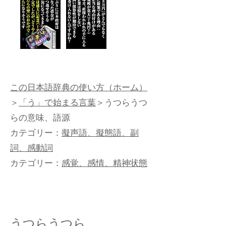
この日本語辞典の使い方（ホーム）
＞
「う」で始まる言葉
＞うつらうつ
らの意味、語源
カテゴリー：
擬声語、擬態語、副
詞、感動詞
カテゴリー：
感覚、感情、精神状態
うつらうつら