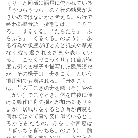
くり」と同様に語尾に使われている
「うつらうつら」のら行の効果が大
きいのではないかと考える。ら行で
終わる擬音語、擬態語は、「ころこ
ろ」「するする」「たらたら」「ふ
らふら」「くるくる」のように、あ
る行為や状態がほとんど抵抗や摩擦
なく繰り返されるさまを表してい
る。「こっくりこっくり」は首が何
度も倒れる様子を描写した擬態語だ
が、その様子は「舟をこぐ」という
慣用句でも表される。「舟をこぐ」
は、昔の手こぎの舟を艪（ろ）や櫂
（かい）でこぐとき、体を前後に傾
ける動作に舟の揺れが加わるありさ
まが、居眠りをするとき首が何度も
倒れては立て直す姿に似ているとこ
ろからきたもの。舟をこぐ音感は
「ぎっちらぎっちら」のように、艪