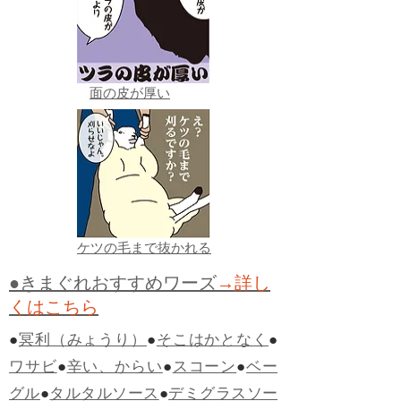
面の皮が厚い
ケツの毛まで抜かれる
●きまぐれおすすめワーズ
→詳し
くはこちら
●
冥利（みょうり）
●
そこはかとなく
●
ワサビ
●
辛い、からい
●
スコーン
●
ベー
グル
●
タルタルソース
●
デミグラスソー