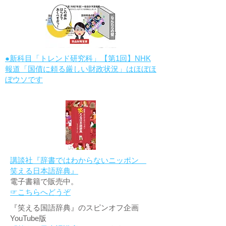
●新科目「トレンド研究科」【第1回】NHK
報道「国債に頼る厳しい財政状況」はほぼほ
ぼウソです
講談社『辞書ではわからないニッポン
笑える日本語辞典』
電子書籍で販売中。
☞こちらへどうぞ
『笑える国語辞典』のスピンオフ企画
YouTube版