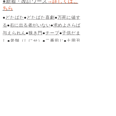
●新着・改訂ワーズ
→詳しくはこ
ちら
●
どたばた
●
どたばた喜劇
●
万死に値す
る
●
右に出る者がいない
●
求めよさらば
与えられん
●
狭き門
●
チープ
●
子供だま
し
●
老舗（しにせ）
●
二番煎じ
●
土用丑
の日
●
土用
●
自画自賛
●
手前味噌
●
ツケが
回ってくる
●
付け、ツケ
●
馬鹿に付ける
薬はない
●
チャラ男
●
チャラい
●
ちゃん
ぽん
●
ちゃらんぽらん
●
アフタヌーンテ
ィー
●
けだもの、獣
●
骨皮筋右衛門
●
下
手な鉄砲も数撃ちゃ当たる
●
死神
●
ケチ
ャップ
●
せんべい
●
おすそわけ
●
貧乏く
じ
●
貧乏暇無し
●
貧すれば鈍する
●
貧乏
神
●
七福神
●
中元
●
普通にうまい
●
通（つ