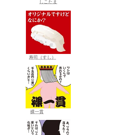
しこたま
寿司（すし）
裸一貫