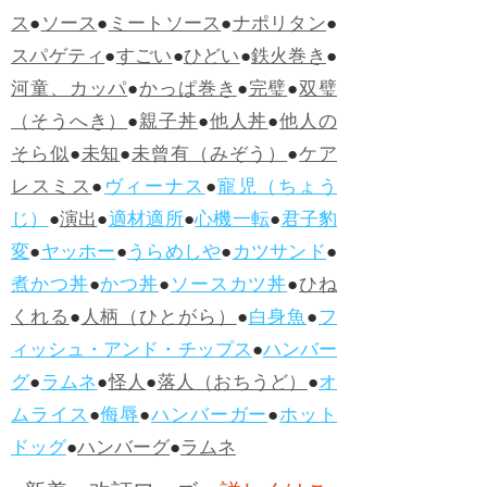
ス
●
ソース
●
ミートソース
●
ナポリタン
●
スパゲティ
●
すごい
●
ひどい
●
鉄火巻き
●
河童、カッパ
●
かっぱ巻き
●
完璧
●
双璧
（そうへき）
●
親子丼
●
他人丼
●
他人の
そら似
●
未知
●
未曾有（みぞう）
●
ケア
レスミス
●
ヴィーナス
●
寵児（ちょう
じ）
●
演出
●
適材適所
●
心機一転
●
君子豹
変
●
ヤッホー
●
うらめしや
●
カツサンド
●
煮かつ丼
●
かつ丼
●
ソースカツ丼
●
ひね
くれる
●
人柄（ひとがら）
●
白身魚
●
フ
ィッシュ・アンド・チップス
●
ハンバー
グ
●
ラムネ
●
怪人
●
落人（おちうど）
●
オ
ムライス
●
侮辱
●
ハンバーガー
●
ホット
ドッグ
●
ハンバーグ
●
ラムネ