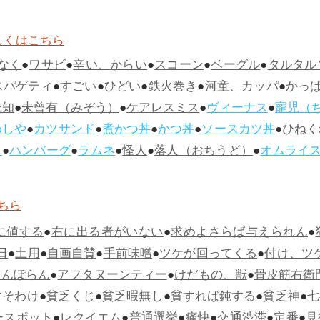
しくはこちら
なく
●
ワサビ
●
辛い、からい
●
スコーン
●
ベーグル
●
タルタル
スパゲティ
●
すごい
●
ひどい
●
鉄火巻き
●
河童、カッパ
●
かっ
未知
●
未曾有（みぞう）
●
ケアレスミス
●
ヴィーナス
●
寵児（
めしや
●
カツサンド
●
煮かつ丼
●
かつ丼
●
ソースカツ丼
●
ひねく
ス
●
ハンバーグ
●
ラムネ
●
怪人
●
落人（おちうど）
●
オムライ
ちら
に値する
●
右に出る者がいない
●
求めよさらば与えられん
●
日
●
土用
●
自画自賛
●
手前味噌
●
ツケが回ってくる
●
付け、ツ
らんぽらん
●
アフタヌーンティー
●
けだもの、獣
●
骨皮筋右衛
すそわけ
●
貧乏くじ
●
貧乏暇無し
●
貧すれば鈍する
●
貧乏神
●
七
ースポット
●
レクイエム
●
普通選挙
●
痛快
●
交通渋滞
●
定番
●
見