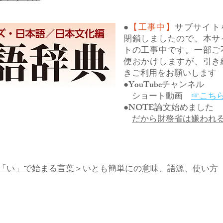
●
【工事中】
サブサイト
閉鎖しましたので、本サ
トの工事中です。一部ご
便おかけしますが、引き
きご利用をお願いします
●YouTubeチャンネル
ショート動画
☞こち
●NOTE論文始めました
だから財務省は嫌われ
「い」で始まる言葉
＞いとも簡単にの意味、語源、使い方