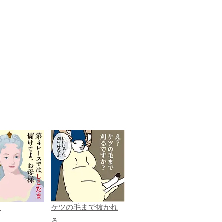
ま
ケツの毛まで抜かれ
る