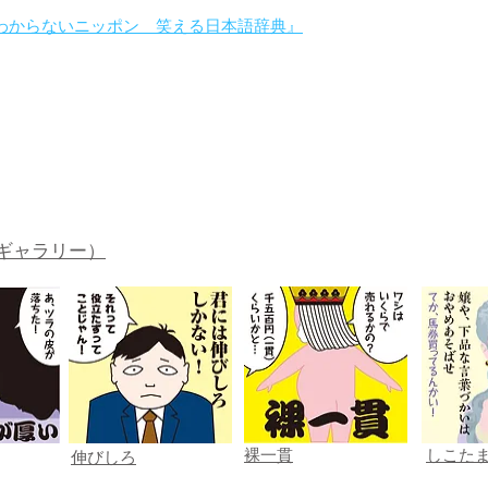
わからないニッポン 笑える日本語辞典』
。
ギャラリー）
裸一貫
しこた
伸びしろ