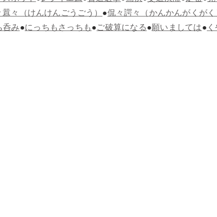
々囂々（けんけんごうごう）
●
侃々諤々（かんかんがくがく
ち呑み
●
にっちもさっちも
●
ご破算になる
●
願いましては
●
く