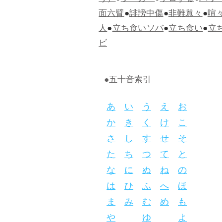
面六臂
●
誹謗中傷
●
非難囂々
●
喧
人
●
立ち食いソバ
●
立ち食い
●
立
ビ
●五十音索引
あ
い
う
え
お
か
き
く
け
こ
さ
し
す
せ
そ
た
ち
つ
て
と
な
に
ぬ
ね
の
は
ひ
ふ
へ
ほ
ま
み
む
め
も
や
ゆ
よ