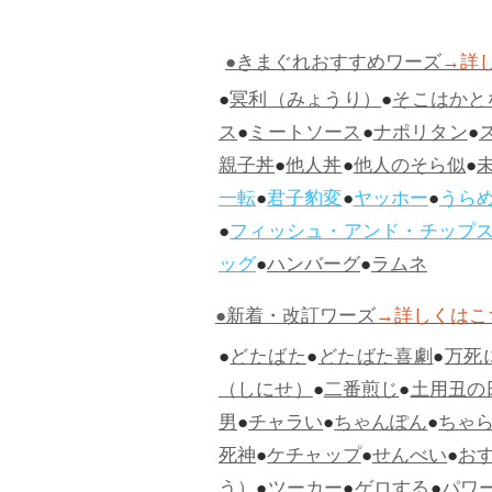
●きまぐれおすすめワーズ
→詳
●
冥利（みょうり）
●
そこはかと
ス
●
ミートソース
●
ナポリタン
●
親子丼
●
他人丼
●
他人のそら似
●
一転
●
君子豹変
●
ヤッホー
●
うら
●
フィッシュ・アンド・チップ
ッグ
●
ハンバーグ
●
ラムネ
●新着・改訂ワーズ
→詳しくはこ
●
どたばた
●
どたばた喜劇
●
万死
（しにせ）
●
二番煎じ
●
土用丑の
男
●
チャラい
●
ちゃんぽん
●
ちゃ
死神
●
ケチャップ
●
せんべい
●
お
う）
●
ツーカー
●
ゲロする
●
パワ