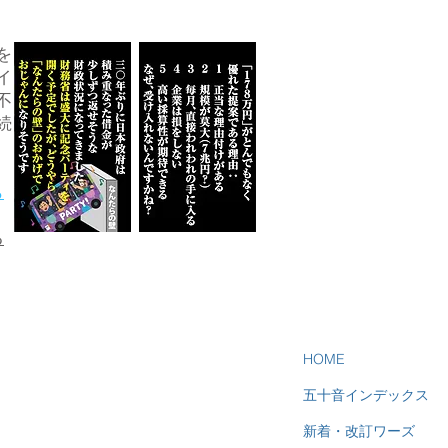
を
イ
不
続
ら
る
HOME
五十音インデックス
新着・改訂ワーズ