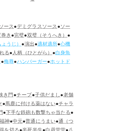
ソース
●
デミグラスソース
●
ソー
ぱ巻き
●
完璧
●
双璧（そうへき）
●
ちょうじ）
●
演出
●
適材適所
●
心機
れる
●
人柄（ひとがら）
●
白身魚
ス
●
侮辱
●
ハンバーガー
●
ホットド
狭き門
●
チープ
●
子供だまし
●
老舗
ケ
●
馬鹿に付ける薬はない
●
チャラ
門
●
下手な鉄砲も数撃ちゃ当たる
●
福神
●
中元
●
普通にうまい
●
通（つ
得を切る
●
半死半生
●
白昼堂堂
●
八