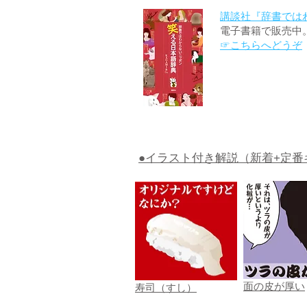
講談社『辞書では
電子書籍で販売中
☞こちらへどうぞ
●イラスト付き解説（新着+定番
面の皮が厚い
寿司（すし）