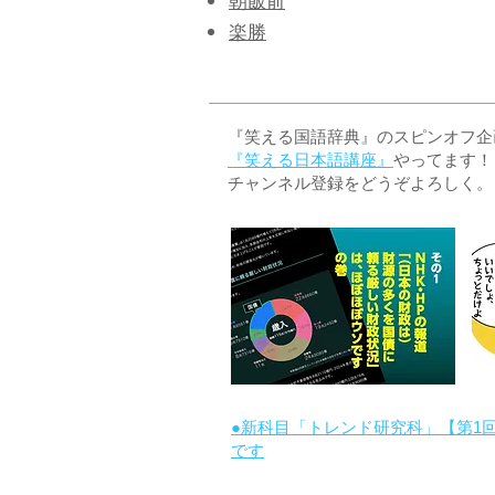
朝飯前
楽勝
『笑える国語辞典』のスピンオフ企画 
『笑える日本語講座』
やってます！
チャンネル登録をどうぞよろしく。
●新科目「トレンド研究科」【第1
です