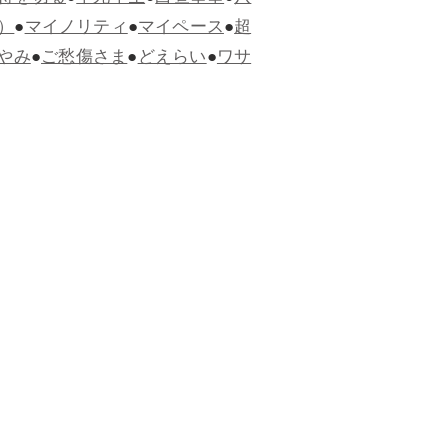
）
●
マイノリティ
●
マイペース
●
超
やみ
●
ご愁傷さま
●
どえらい
●
ワサ