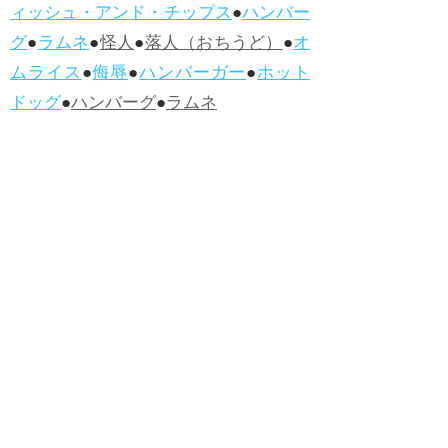
ィッシュ・アンド・チップス
●
ハンバー
グ
●
ラムネ
●
怪人
●
落人（おちうど）
●
オ
ムライス
●
侮辱
●
ハンバーガー
●
ホット
ドッグ
●
ハンバーグ
●
ラムネ
●新着・改訂ワーズ
→詳しくはこ
ちら
●
どたばた
●
どたばた喜劇
●
万死に値す
る
●
右に出る者がいない
●
求めよさらば
与えられん
●
狭き門
●
チープ
●
子供だま
し
●
老舗（しにせ）
●
二番煎じ
●
土用丑
の日
●
土用
●
自画自賛
●
手前味噌
●
ツケが
回ってくる
●
付け、ツケ
●
馬鹿に付ける
薬はない
●
チャラ男
●
チャラい
●
ちゃん
ぽん
●
ちゃらんぽらん
●
アフタヌーンテ