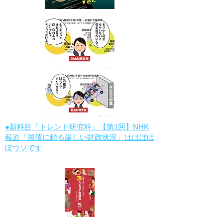
●新科目「トレンド研究科」【第1回】NHK
報道「国債に頼る厳しい財政状況」はほぼほ
ぼウソです