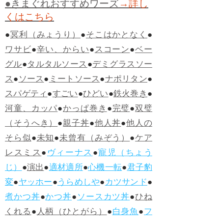
●きまぐれおすすめワーズ
→詳し
くはこちら
●
冥利（みょうり）
●
そこはかとなく
●
ワサビ
●
辛い、からい
●
スコーン
●
ベー
グル
●
タルタルソース
●
デミグラスソー
ス
●
ソース
●
ミートソース
●
ナポリタン
●
スパゲティ
●
すごい
●
ひどい
●
鉄火巻き
●
河童、カッパ
●
かっぱ巻き
●
完璧
●
双璧
（そうへき）
●
親子丼
●
他人丼
●
他人の
そら似
●
未知
●
未曾有（みぞう）
●
ケア
レスミス
●
ヴィーナス
●
寵児（ちょう
じ）
●
演出
●
適材適所
●
心機一転
●
君子豹
変
●
ヤッホー
●
うらめしや
●
カツサンド
●
煮かつ丼
●
かつ丼
●
ソースカツ丼
●
ひね
くれる
●
人柄（ひとがら）
●
白身魚
●
フ