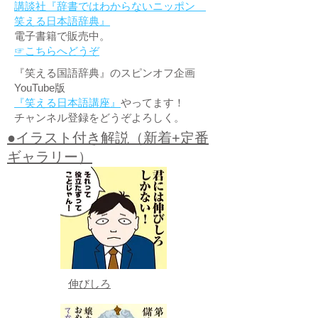
講談社『辞書ではわからないニッポン
笑える日本語辞典』
電子書籍で販売中。
☞こちらへどうぞ
『笑える国語辞典』のスピンオフ企画
YouTube版
『笑える日本語講座』
やってます！
チャンネル登録をどうぞよろしく。
●イラスト付き解説（新着+定番
ギャラリー）
伸びしろ