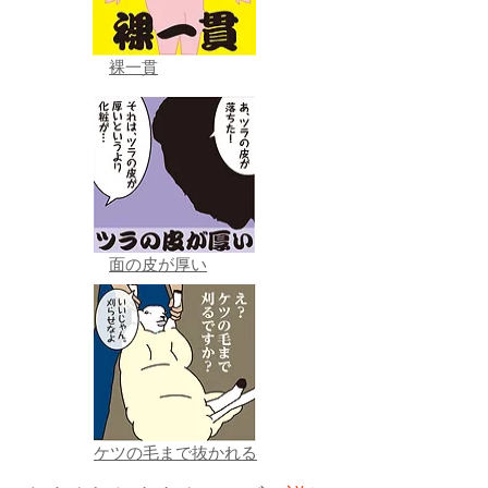
裸一貫
面の皮が厚い
ケツの毛まで抜かれる