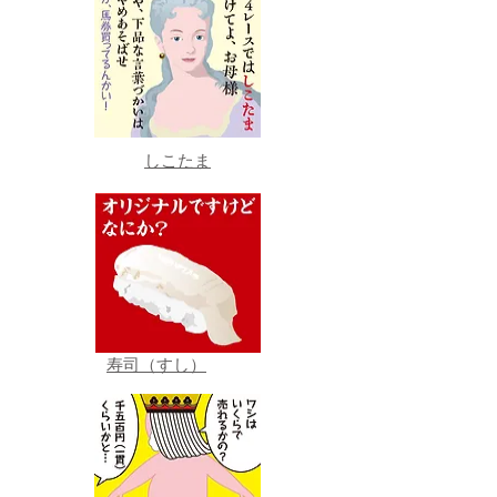
しこたま
寿司（すし）