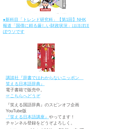
●新科目「トレンド研究科」【第1回】NHK
報道「国債に頼る厳しい財政状況」はほぼほ
ぼウソです
講談社『辞書ではわからないニッポン
笑える日本語辞典』
電子書籍で販売中。
☞こちらへどうぞ
『笑える国語辞典』のスピンオフ企画
YouTube版
『笑える日本語講座』
やってます！
チャンネル登録をどうぞよろしく。