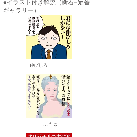
●イラスト付き解説（新着+定番
ギャラリー）
伸びしろ
しこたま