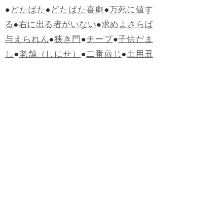
●
どたばた
●
どたばた喜劇
●
万死に値す
る
●
右に出る者がいない
●
求めよさらば
与えられん
●
狭き門
●
チープ
●
子供だま
し
●
老舗（しにせ）
●
二番煎じ
●
土用丑
の日
●
土用
●
自画自賛
●
手前味噌
●
ツケが
回ってくる
●
付け、ツケ
●
馬鹿に付ける
薬はない
●
チャラ男
●
チャラい
●
ちゃん
ぽん
●
ちゃらんぽらん
●
アフタヌーンテ
ィー
●
けだもの、獣
●
骨皮筋右衛門
●
下
手な鉄砲も数撃ちゃ当たる
●
死神
●
ケチ
ャップ
●
せんべい
●
おすそわけ
●
貧乏く
じ
●
貧乏暇無し
●
貧すれば鈍する
●
貧乏
神
●
七福神
●
中元
●
普通にうまい
●
通（つ
う）
●
ツーカー
●
ゲロする
●
パワースポ
ット
●
レクイエム
●
普通選挙
●
痛快
●
交通