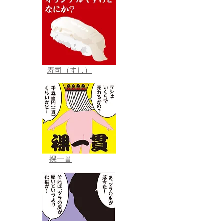
寿司（すし）
裸一貫