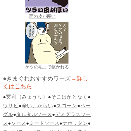
面の皮が厚い
ケツの毛まで抜かれる
●きまぐれおすすめワーズ
→詳し
くはこちら
●
冥利（みょうり）
●
そこはかとなく
●
ワサビ
●
辛い、からい
●
スコーン
●
ベー
グル
●
タルタルソース
●
デミグラスソー
ス
●
ソース
●
ミートソース
●
ナポリタン
●