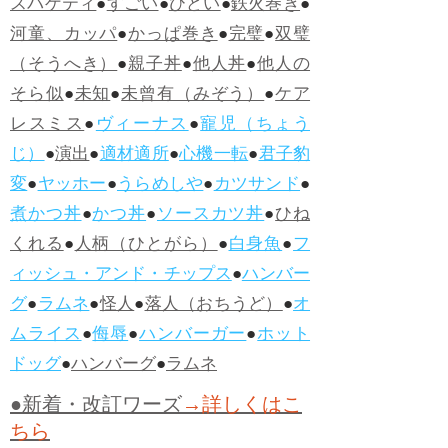
スパゲティ
●
すごい
●
ひどい
●
鉄火巻き
●
河童、カッパ
●
かっぱ巻き
●
完璧
●
双璧
（そうへき）
●
親子丼
●
他人丼
●
他人の
そら似
●
未知
●
未曾有（みぞう）
●
ケア
レスミス
●
ヴィーナス
●
寵児（ちょう
じ）
●
演出
●
適材適所
●
心機一転
●
君子豹
変
●
ヤッホー
●
うらめしや
●
カツサンド
●
煮かつ丼
●
かつ丼
●
ソースカツ丼
●
ひね
くれる
●
人柄（ひとがら）
●
白身魚
●
フ
ィッシュ・アンド・チップス
●
ハンバー
グ
●
ラムネ
●
怪人
●
落人（おちうど）
●
オ
ムライス
●
侮辱
●
ハンバーガー
●
ホット
ドッグ
●
ハンバーグ
●
ラムネ
●新着・改訂ワーズ
→詳しくはこ
ちら