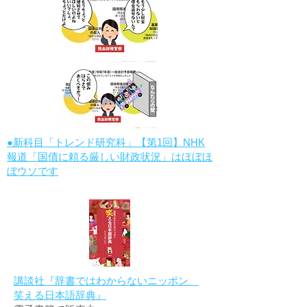
●新科目「トレンド研究科」【第1回】NHK
報道「国債に頼る厳しい財政状況」はほぼほ
ぼウソです
講談社『辞書ではわからないニッポン
笑える日本語辞典』