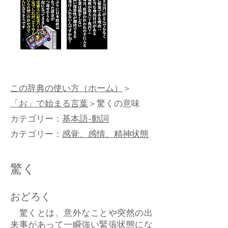
この辞典の使い方（ホーム）
＞
「お」で始まる言葉
＞驚くの意味
カテゴリー：
基本語-動詞
カテゴリー：
感覚、感情、精神状態
驚く
おどろく
驚くとは、意外なことや突然の出
来事があって一瞬強い緊張状態にな