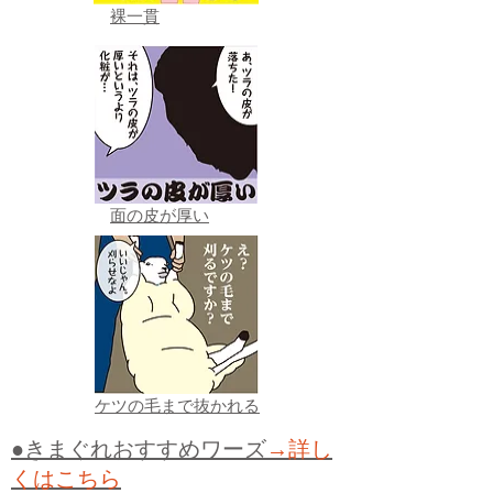
裸一貫
面の皮が厚い
ケツの毛まで抜かれる
●きまぐれおすすめワーズ
→詳し
くはこちら