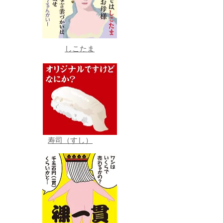
しこたま
寿司（すし）