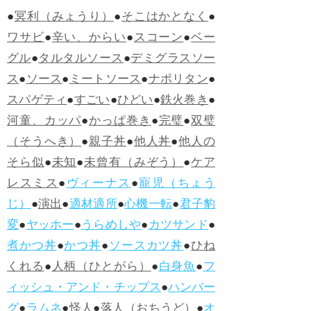
●
冥利（みょうり）
●
そこはかとなく
●
ワサビ
●
辛い、からい
●
スコーン
●
ベー
グル
●
タルタルソース
●
デミグラスソー
ス
●
ソース
●
ミートソース
●
ナポリタン
●
スパゲティ
●
すごい
●
ひどい
●
鉄火巻き
●
河童、カッパ
●
かっぱ巻き
●
完璧
●
双璧
（そうへき）
●
親子丼
●
他人丼
●
他人の
そら似
●
未知
●
未曾有（みぞう）
●
ケア
レスミス
●
ヴィーナス
●
寵児（ちょう
じ）
●
演出
●
適材適所
●
心機一転
●
君子豹
変
●
ヤッホー
●
うらめしや
●
カツサンド
●
煮かつ丼
●
かつ丼
●
ソースカツ丼
●
ひね
くれる
●
人柄（ひとがら）
●
白身魚
●
フ
ィッシュ・アンド・チップス
●
ハンバー
グ
●
ラムネ
●
怪人
●
落人（おちうど）
●
オ