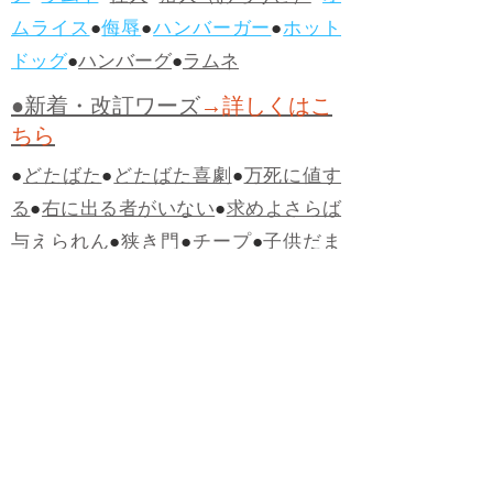
ムライス
●
侮辱
●
ハンバーガー
●
ホット
ドッグ
●
ハンバーグ
●
ラムネ
●新着・改訂ワーズ
→詳しくはこ
ちら
●
どたばた
●
どたばた喜劇
●
万死に値す
る
●
右に出る者がいない
●
求めよさらば
与えられん
●
狭き門
●
チープ
●
子供だま
し
●
老舗（しにせ）
●
二番煎じ
●
土用丑
の日
●
土用
●
自画自賛
●
手前味噌
●
ツケが
回ってくる
●
付け、ツケ
●
馬鹿に付ける
薬はない
●
チャラ男
●
チャラい
●
ちゃん
ぽん
●
ちゃらんぽらん
●
アフタヌーンテ
ィー
●
けだもの、獣
●
骨皮筋右衛門
●
下
手な鉄砲も数撃ちゃ当たる
●
死神
●
ケチ