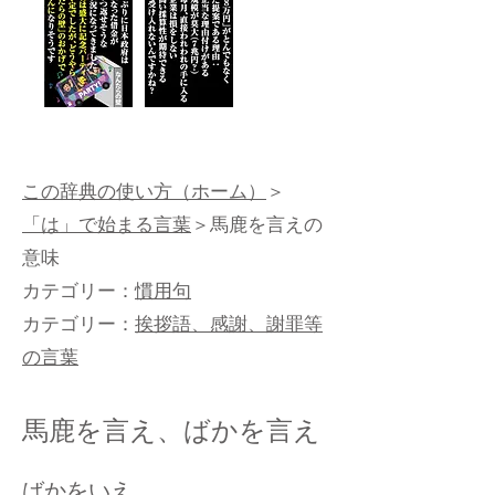
この辞典の使い方（ホーム）
＞
「は」で始まる言葉
＞馬鹿を言えの
意味
カテゴリー：
慣用句
カテゴリー：
挨拶語、感謝、謝罪等
の言葉
馬鹿を言え、ばかを言え
ばかをいえ