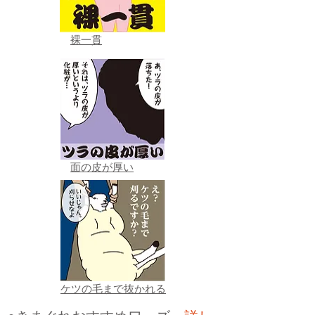
裸一貫
面の皮が厚い
ケツの毛まで抜かれる