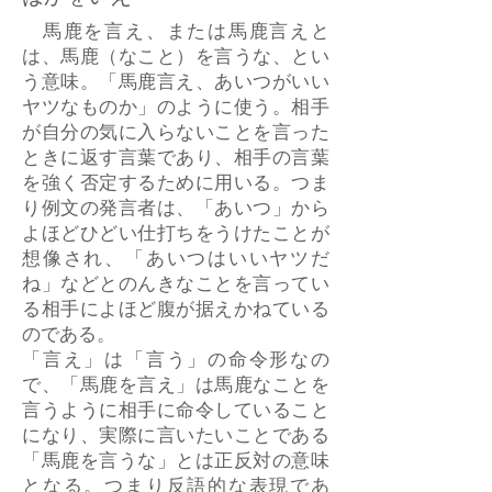
馬鹿を言え、または馬鹿言えと
は、馬鹿（なこと）を言うな、とい
う意味。「馬鹿言え、あいつがいい
ヤツなものか」のように使う。相手
が自分の気に入らないことを言った
ときに返す言葉であり、相手の言葉
を強く否定するために用いる。つま
り例文の発言者は、「あいつ」から
よほどひどい仕打ちをうけたことが
想像され、「あいつはいいヤツだ
ね」などとのんきなことを言ってい
る相手によほど腹が据えかねている
のである。
「言え」は「言う」の命令形なの
で、「馬鹿を言え」は馬鹿なことを
言うように相手に命令していること
になり、実際に言いたいことである
「馬鹿を言うな」とは正反対の意味
となる。つまり反語的な表現であ