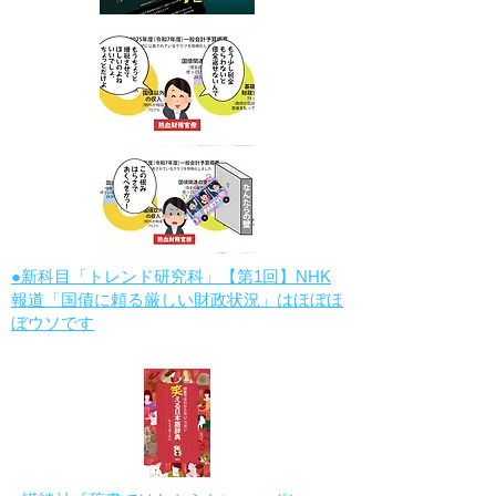
●新科目「トレンド研究科」【第1回】NHK
報道「国債に頼る厳しい財政状況」はほぼほ
ぼウソです