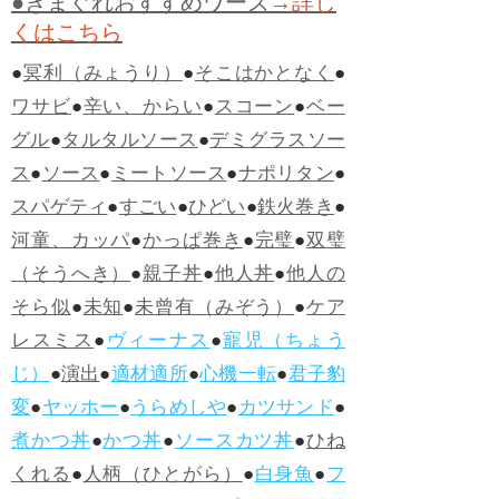
●きまぐれおすすめワーズ
→詳し
くはこちら
●
冥利（みょうり）
●
そこはかとなく
●
ワサビ
●
辛い、からい
●
スコーン
●
ベー
グル
●
タルタルソース
●
デミグラスソー
ス
●
ソース
●
ミートソース
●
ナポリタン
●
スパゲティ
●
すごい
●
ひどい
●
鉄火巻き
●
河童、カッパ
●
かっぱ巻き
●
完璧
●
双璧
（そうへき）
●
親子丼
●
他人丼
●
他人の
そら似
●
未知
●
未曾有（みぞう）
●
ケア
レスミス
●
ヴィーナス
●
寵児（ちょう
じ）
●
演出
●
適材適所
●
心機一転
●
君子豹
変
●
ヤッホー
●
うらめしや
●
カツサンド
●
煮かつ丼
●
かつ丼
●
ソースカツ丼
●
ひね
くれる
●
人柄（ひとがら）
●
白身魚
●
フ