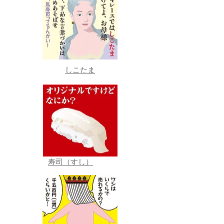
しこたま
寿司（すし）