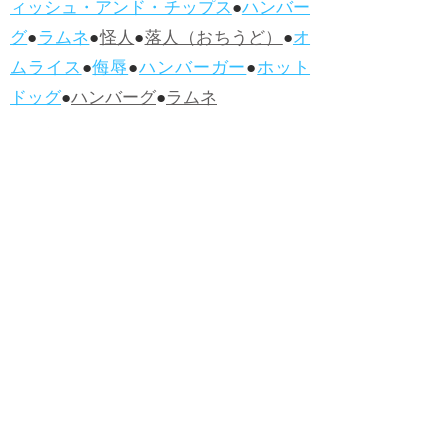
ィッシュ・アンド・チップス
●
ハンバー
グ
●
ラムネ
●
怪人
●
落人（おちうど）
●
オ
ムライス
●
侮辱
●
ハンバーガー
●
ホット
ドッグ
●
ハンバーグ
●
ラムネ
●新着・改訂ワーズ
→詳しくはこ
ちら
●
どたばた
●
どたばた喜劇
●
万死に値す
る
●
右に出る者がいない
●
求めよさらば
与えられん
●
狭き門
●
チープ
●
子供だま
し
●
老舗（しにせ）
●
二番煎じ
●
土用丑
の日
●
土用
●
自画自賛
●
手前味噌
●
ツケが
回ってくる
●
付け、ツケ
●
馬鹿に付ける
薬はない
●
チャラ男
●
チャラい
●
ちゃん
ぽん
●
ちゃらんぽらん
●
アフタヌーンテ
ィー
●
けだもの、獣
●
骨皮筋右衛門
●
下