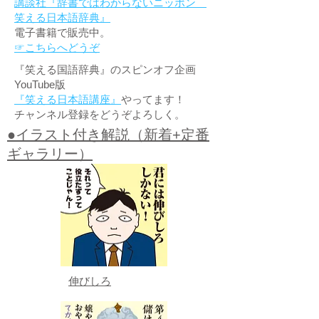
講談社『辞書ではわからないニッポン
笑える日本語辞典』
電子書籍で販売中。
☞こちらへどうぞ
『笑える国語辞典』のスピンオフ企画
YouTube版
『笑える日本語講座』
やってます！
チャンネル登録をどうぞよろしく。
●イラスト付き解説（新着+定番
ギャラリー）
伸びしろ