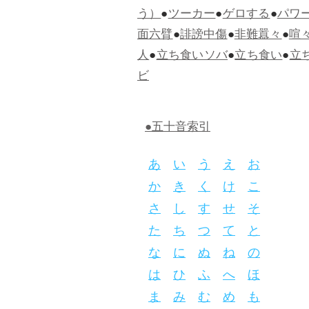
う）
●
ツーカー
●
ゲロする
●
パワ
面六臂
●
誹謗中傷
●
非難囂々
●
喧
人
●
立ち食いソバ
●
立ち食い
●
立
ビ
●五十音索引
あ
い
う
え
お
か
き
く
け
こ
さ
し
す
せ
そ
た
ち
つ
て
と
な
に
ぬ
ね
の
は
ひ
ふ
へ
ほ
ま
み
む
め
も