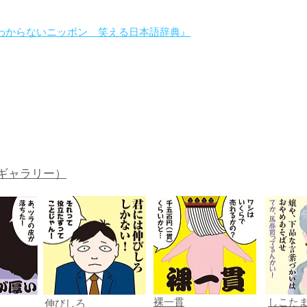
わからないニッポン 笑える日本語辞典』
。
ギャラリー）
裸一貫
しこた
伸びしろ