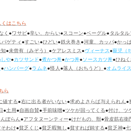
しくはこちら
なく
●
ワサビ
●
辛い、からい
●
スコーン
●
ベーグル
●
タルタル
スパゲティ
●
すごい
●
ひどい
●
鉄火巻き
●
河童、カッパ
●
かっ
未知
●
未曾有（みぞう）
●
ケアレスミス
●
ヴィーナス
●
寵児（
めしや
●
カツサンド
●
煮かつ丼
●
かつ丼
●
ソースカツ丼
●
ひねく
ス
●
ハンバーグ
●
ラムネ
●
怪人
●
落人（おちうど）
●
オムライ
ちら
に値する
●
右に出る者がいない
●
求めよさらば与えられん
●
日
●
土用
●
自画自賛
●
手前味噌
●
ツケが回ってくる
●
付け、ツ
らんぽらん
●
アフタヌーンティー
●
けだもの、獣
●
骨皮筋右衛
すそわけ
●
貧乏くじ
●
貧乏暇無し
●
貧すれば鈍する
●
貧乏神
●
七