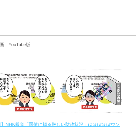
YouTube版
回】NHK報道「国債に頼る厳しい財政状況」はほぼほぼウソ