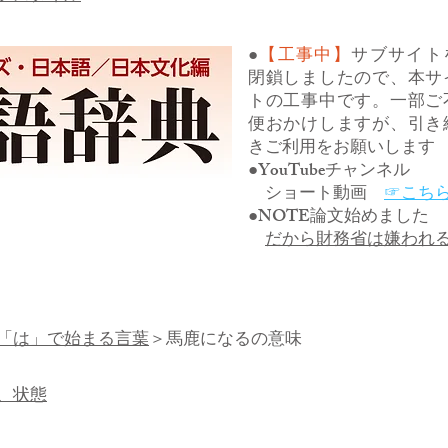
●
【工事中】
サブサイト
閉鎖しましたので、本サ
トの工事中です。一部ご
便おかけしますが、引き
きご利用をお願いします
●YouTubeチャンネル
ショート動画
☞こち
●NOTE論文始めました
だから財務省は嫌われ
「は」で始まる言葉
＞馬鹿になるの意味
、状態