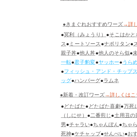
●きまぐれおすすめワーズ
→詳
●
冥利（みょうり）
●
そこはかと
ス
●
ミートソース
●
ナポリタン
●
親子丼
●
他人丼
●
他人のそら似
●
一転
●
君子豹変
●
ヤッホー
●
うら
●
フィッシュ・アンド・チップ
ッグ
●
ハンバーグ
●
ラムネ
●新着・改訂ワーズ
→詳しくはこ
●
どたばた
●
どたばた喜劇
●
万死
（しにせ）
●
二番煎じ
●
土用丑の
男
●
チャラい
●
ちゃんぽん
●
ちゃ
死神
●
ケチャップ
●
せんべい
●
お