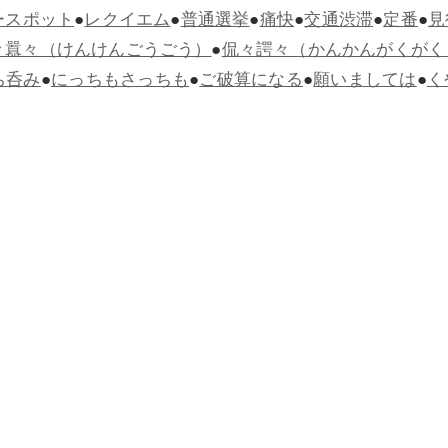
ースポット
●
レクイエム
●
普通選挙
●
痛快
●
交通渋滞
●
定番
●
見
々囂々（けんけんごうごう）
●
侃々諤々（かんかんがくがく
ち呑み
●
にっちもさっちも
●
ご破算になる
●
願いましては
●
く