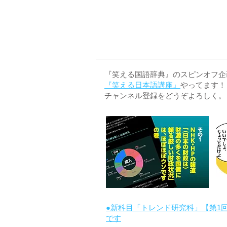
『笑える国語辞典』のスピンオフ企画 
『笑える日本語講座』
やってます！
チャンネル登録をどうぞよろしく。
●新科目「トレンド研究科」【第1
です