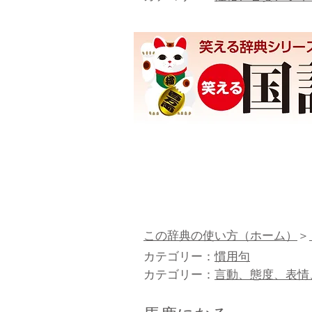
この辞典の使い方（ホーム）
＞
カテゴリー：
慣用句
カテゴリー：
言動、態度、表情