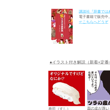
講談社『辞書では
電子書籍で販売中
☞こちらへどうぞ
●イラスト付き解説（新着+定番
面の皮が厚い
寿司（すし）