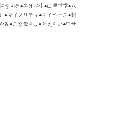
得を切る
●
半死半生
●
白昼堂堂
●
八
）
●
マイノリティ
●
マイペース
●
超
やみ
●
ご愁傷さま
●
どえらい
●
ワサ