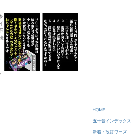
を
イ
不
続
ら
る
HOME
五十音インデックス
新着・改訂ワーズ