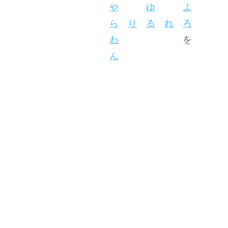
や
ゆ
よ
ら
り
る
れ
ろ
わ
を
ん