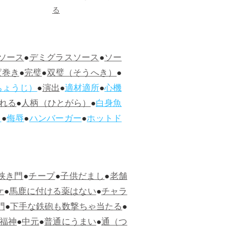
る
ソース
●
デミグラスソース
●
ソー
ぱ巻き
●
完璧
●
双璧（そうへき）
●
ちょうじ）
●
演出
●
適材適所
●
心機
れる
●
人柄（ひとがら）
●
白身魚
ス
●
侮辱
●
ハンバーガー
●
ホットド
狭き門
●
チープ
●
子供だまし
●
老舗
ケ
●
馬鹿に付ける薬はない
●
チャラ
門
●
下手な鉄砲も数撃ちゃ当たる
●
福神
●
中元
●
普通にうまい
●
通（つ