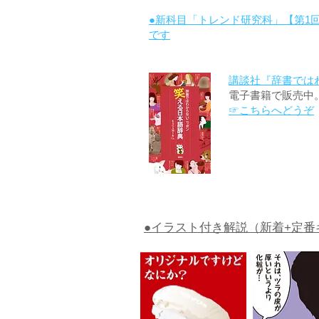
●新科目「トレンド研究科」【第1
です
講談社『辞書では
電子書籍で販売中
☞こちらへどうぞ
●イラスト付き解説（新着+定番