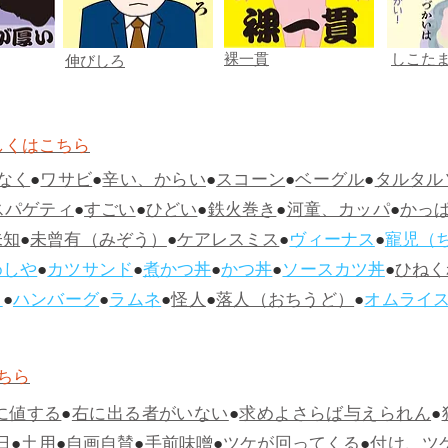
裸一貫
しこた
伸びしろ
しくはこちら
なく
●
ワサビ
●
辛い、からい
●
スコーン
●
ベーグル
●
タルタル
スパゲティ
●
すごい
●
ひどい
●
鉄火巻き
●
河童、カッパ
●
かっ
未知
●
未曾有（みぞう）
●
ケアレスミス
●
ヴィーナス
●
寵児（
めしや
●
カツサンド
●
煮かつ丼
●
かつ丼
●
ソースカツ丼
●
ひねく
ス
●
ハンバーグ
●
ラムネ
●
怪人
●
落人（おちうど）
●
オムライ
ちら
に値する
●
右に出る者がいない
●
求めよさらば与えられん
●
日
●
土用
●
自画自賛
●
手前味噌
●
ツケが回ってくる
●
付け、ツ