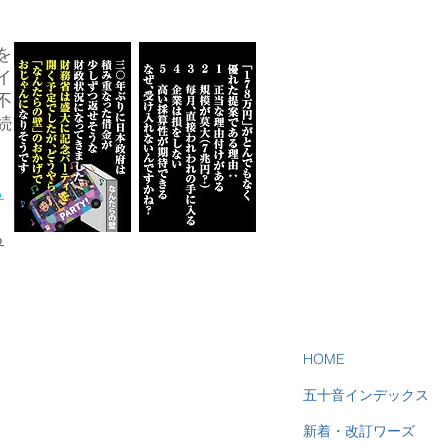
を
イ
不
続
ら
る
HOME
五十音インデックス
新着・改訂ワーズ