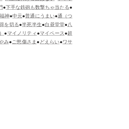
門
●
下手な鉄砲も数撃ちゃ当たる
●
福神
●
中元
●
普通にうまい
●
通（つ
得を切る
●
半死半生
●
白昼堂堂
●
八
）
●
マイノリティ
●
マイペース
●
超
やみ
●
ご愁傷さま
●
どえらい
●
ワサ