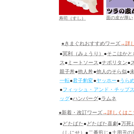
面の皮が厚い
寿司（すし）
●きまぐれおすすめワーズ
→詳
●
冥利（みょうり）
●
そこはかと
ス
●
ミートソース
●
ナポリタン
●
親子丼
●
他人丼
●
他人のそら似
●
一転
●
君子豹変
●
ヤッホー
●
うら
●
フィッシュ・アンド・チップ
ッグ
●
ハンバーグ
●
ラムネ
●新着・改訂ワーズ
→詳しくはこ
●
どたばた
●
どたばた喜劇
●
万死
（しにせ）
●
二番煎じ
●
土用丑の