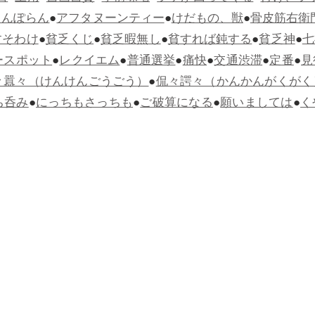
らんぽらん
●
アフタヌーンティー
●
けだもの、獣
●
骨皮筋右衛
すそわけ
●
貧乏くじ
●
貧乏暇無し
●
貧すれば鈍する
●
貧乏神
●
七
ースポット
●
レクイエム
●
普通選挙
●
痛快
●
交通渋滞
●
定番
●
見
々囂々（けんけんごうごう）
●
侃々諤々（かんかんがくがく
ち呑み
●
にっちもさっちも
●
ご破算になる
●
願いましては
●
く