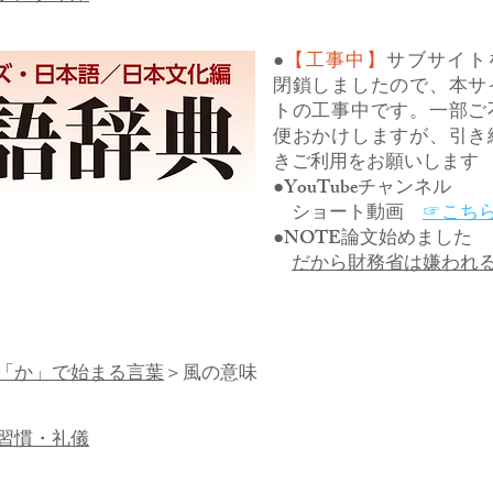
●
【工事中】
サブサイト
閉鎖しましたので、本サ
トの工事中です。一部ご
便おかけしますが、引き
きご利用をお願いします
●YouTubeチャンネル
ショート動画
☞こち
●NOTE論文始めました
だから財務省は嫌われ
「か」で始まる言葉
＞風の意味
習慣・礼儀