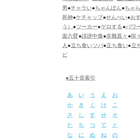
男
●
チャラい
●
ちゃんぽん
●
ちゃ
死神
●
ケチャップ
●
せんべい
●
お
う）
●
ツーカー
●
ゲロする
●
パワ
面六臂
●
誹謗中傷
●
非難囂々
●
喧
人
●
立ち食いソバ
●
立ち食い
●
立
ビ
●五十音索引
あ
い
う
え
お
か
き
く
け
こ
さ
し
す
せ
そ
た
ち
つ
て
と
な
に
ぬ
ね
の