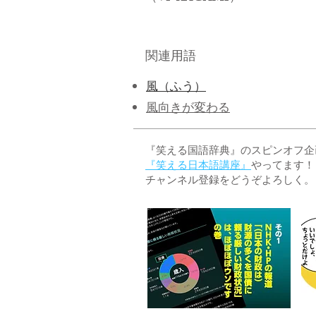
関連用語
風（ふう）
​風向きが変わる
『笑える国語辞典』のスピンオフ企画 
『笑える日本語講座』
やってます！
チャンネル登録をどうぞよろしく。