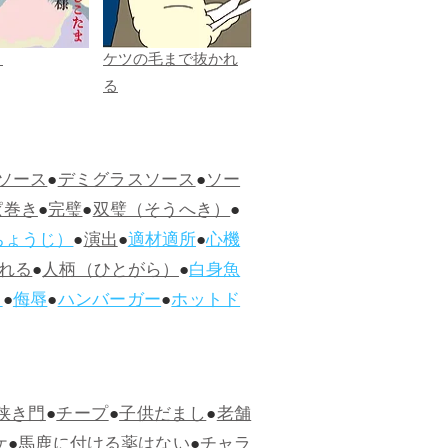
ま
ケツの毛まで抜かれ
る
ソース
●
デミグラスソース
●
ソー
ぱ巻き
●
完璧
●
双璧（そうへき）
●
ちょうじ）
●
演出
●
適材適所
●
心機
れる
●
人柄（ひとがら）
●
白身魚
ス
●
侮辱
●
ハンバーガー
●
ホットド
狭き門
●
チープ
●
子供だまし
●
老舗
ケ
●
馬鹿に付ける薬はない
●
チャラ