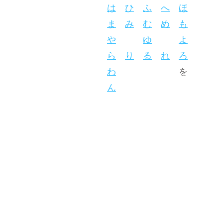
は
ひ
ふ
へ
ほ
ま
み
む
め
も
や
ゆ
よ
ら
り
る
れ
ろ
わ
を
ん