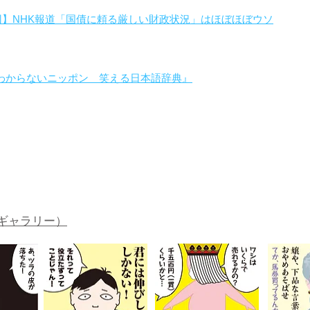
回】NHK報道「国債に頼る厳しい財政状況」はほぼほぼウソ
わからないニッポン 笑える日本語辞典』
。
ギャラリー）