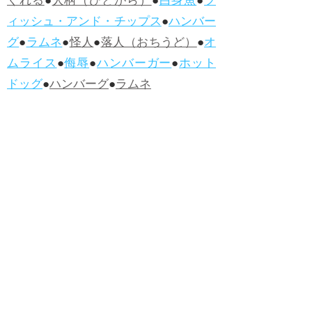
くれる
●
人柄（ひとがら）
●
白身魚
●
フ
ィッシュ・アンド・チップス
●
ハンバー
グ
●
ラムネ
●
怪人
●
落人（おちうど）
●
オ
ムライス
●
侮辱
●
ハンバーガー
●
ホット
ドッグ
●
ハンバーグ
●
ラムネ
●新着・改訂ワーズ
→詳しくはこ
ちら
●
どたばた
●
どたばた喜劇
●
万死に値す
る
●
右に出る者がいない
●
求めよさらば
与えられん
●
狭き門
●
チープ
●
子供だま
し
●
老舗（しにせ）
●
二番煎じ
●
土用丑
の日
●
土用
●
自画自賛
●
手前味噌
●
ツケが
回ってくる
●
付け、ツケ
●
馬鹿に付ける
薬はない
●
チャラ男
●
チャラい
●
ちゃん
ぽん
●
ちゃらんぽらん
●
アフタヌーンテ