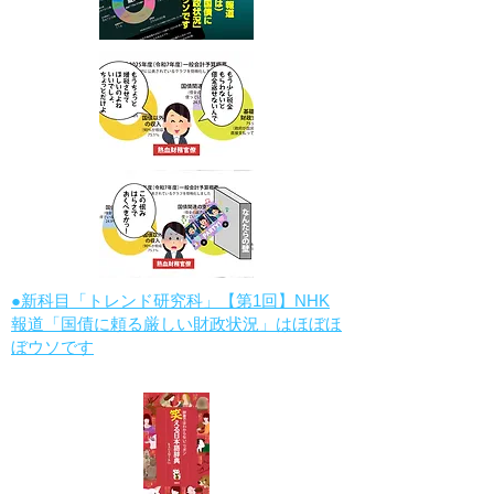
●新科目「トレンド研究科」【第1回】NHK
報道「国債に頼る厳しい財政状況」はほぼほ
ぼウソです