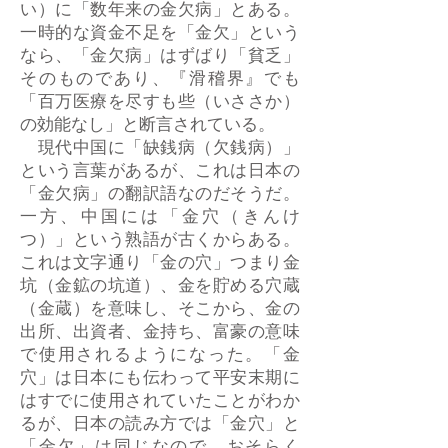
い）に「数年来の金欠病」とある。
一時的な資金不足を「金欠」という
なら、「金欠病」はずばり「貧乏」
そのものであり、『滑稽界』でも
「百万医療を尽すも些（いささか）
の効能なし」と断言されている。
現代中国に「缺銭病（欠銭病）」
という言葉があるが、これは日本の
「金欠病」の翻訳語なのだそうだ。
一方、中国には「金穴（きんけ
つ）」という熟語が古くからある。
これは文字通り「金の穴」つまり金
坑（金鉱の坑道）、金を貯める穴蔵
（金蔵）を意味し、そこから、金の
出所、出資者、金持ち、富豪の意味
で使用されるようになった。「金
穴」は日本にも伝わって平安末期に
はすでに使用されていたことがわか
るが、日本の読み方では「金穴」と