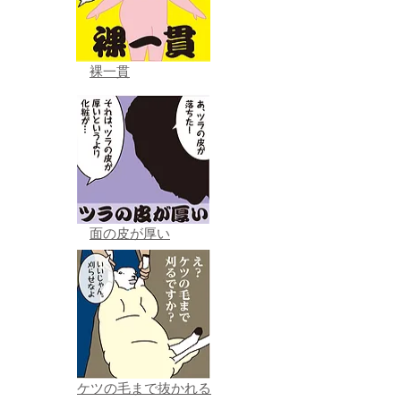
裸一貫
面の皮が厚い
ケツの毛まで抜かれる