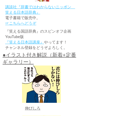
講談社『辞書ではわからないニッポン
笑える日本語辞典』
電子書籍で販売中。
☞こちらへどうぞ
『笑える国語辞典』のスピンオフ企画
YouTube版
『笑える日本語講座』
やってます！
チャンネル登録をどうぞよろしく。
●イラスト付き解説（新着+定番
ギャラリー）
伸びしろ