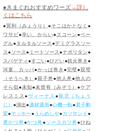
●きまぐれおすすめワーズ
→詳し
くはこちら
●
冥利（みょうり）
●
そこはかとなく
●
ワサビ
●
辛い、からい
●
スコーン
●
ベー
グル
●
タルタルソース
●
デミグラスソー
ス
●
ソース
●
ミートソース
●
ナポリタン
●
スパゲティ
●
すごい
●
ひどい
●
鉄火巻き
●
河童、カッパ
●
かっぱ巻き
●
完璧
●
双璧
（そうへき）
●
親子丼
●
他人丼
●
他人の
そら似
●
未知
●
未曾有（みぞう）
●
ケア
レスミス
●
ヴィーナス
●
寵児（ちょう
じ）
●
演出
●
適材適所
●
心機一転
●
君子豹
変
●
ヤッホー
●
うらめしや
●
カツサンド
●
煮かつ丼
●
かつ丼
●
ソースカツ丼
●
ひね