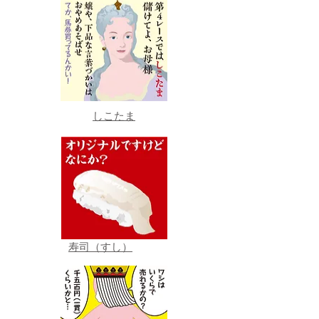
しこたま
寿司（すし）