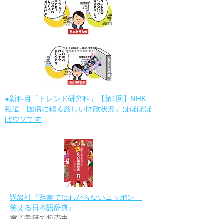
●新科目「トレンド研究科」【第1回】NHK
報道「国債に頼る厳しい財政状況」はほぼほ
ぼウソです
講談社『辞書ではわからないニッポン
笑える日本語辞典』
電子書籍で販売中。