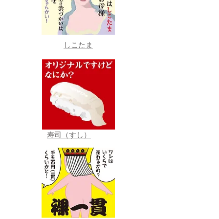
しこたま
寿司（すし）