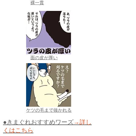
裸一貫
面の皮が厚い
ケツの毛まで抜かれる
●きまぐれおすすめワーズ
→詳し
くはこちら