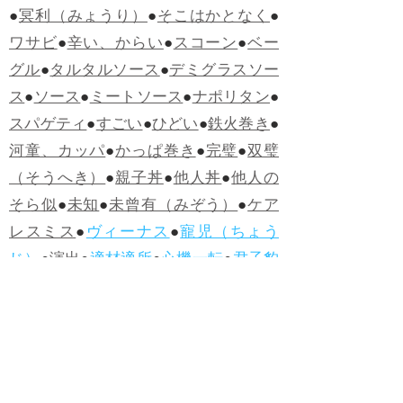
●
冥利（みょうり）
●
そこはかとなく
●
ワサビ
●
辛い、からい
●
スコーン
●
ベー
グル
●
タルタルソース
●
デミグラスソー
ス
●
ソース
●
ミートソース
●
ナポリタン
●
スパゲティ
●
すごい
●
ひどい
●
鉄火巻き
●
河童、カッパ
●
かっぱ巻き
●
完璧
●
双璧
（そうへき）
●
親子丼
●
他人丼
●
他人の
そら似
●
未知
●
未曾有（みぞう）
●
ケア
レスミス
●
ヴィーナス
●
寵児（ちょう
じ）
●
演出
●
適材適所
●
心機一転
●
君子豹
変
●
ヤッホー
●
うらめしや
●
カツサンド
●
煮かつ丼
●
かつ丼
●
ソースカツ丼
●
ひね
くれる
●
人柄（ひとがら）
●
白身魚
●
フ
ィッシュ・アンド・チップス
●
ハンバー
グ
●
ラムネ
●
怪人
●
落人（おちうど）
●
オ