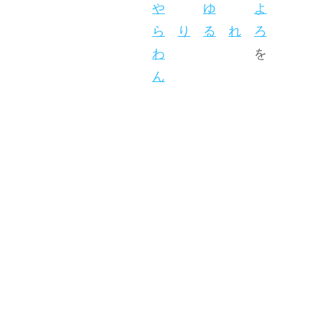
や
ゆ
よ
ら
り
る
れ
ろ
わ
を
ん