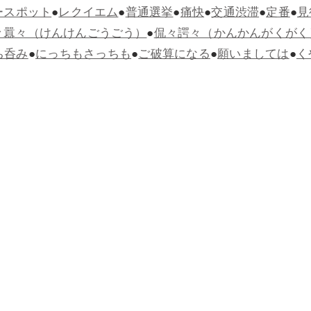
ースポット
●
レクイエム
●
普通選挙
●
痛快
●
交通渋滞
●
定番
●
見
々囂々（けんけんごうごう）
●
侃々諤々（かんかんがくがく
ち呑み
●
にっちもさっちも
●
ご破算になる
●
願いましては
●
く