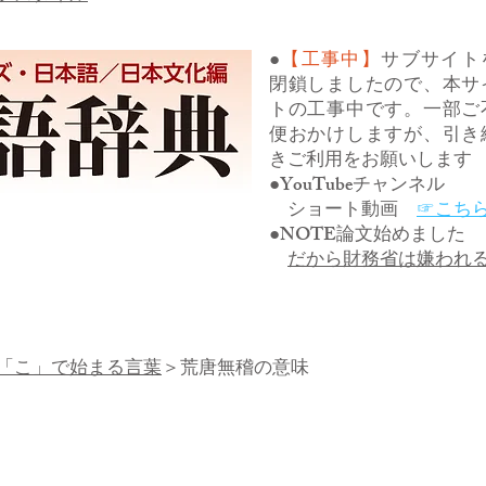
●
【工事中】
サブサイト
閉鎖しましたので、本サ
トの工事中です。一部ご
便おかけしますが、引き
きご利用をお願いします
●YouTubeチャンネル
ショート動画
☞こち
●NOTE論文始めました
だから財務省は嫌われ
「こ」で始まる言葉
＞荒唐無稽の意味