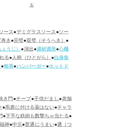
る
ソース
●
デミグラスソース
●
ソー
ぱ巻き
●
完璧
●
双璧（そうへき）
●
ちょうじ）
●
演出
●
適材適所
●
心機
れる
●
人柄（ひとがら）
●
白身魚
ス
●
侮辱
●
ハンバーガー
●
ホットド
狭き門
●
チープ
●
子供だまし
●
老舗
ケ
●
馬鹿に付ける薬はない
●
チャラ
門
●
下手な鉄砲も数撃ちゃ当たる
●
福神
●
中元
●
普通にうまい
●
通（つ