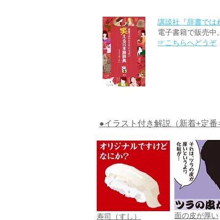
講談社『辞書では
電子書籍で販売中
☞こちらへどうぞ
●イラスト付き解説（新着+定番
面の皮が厚い
寿司（すし）