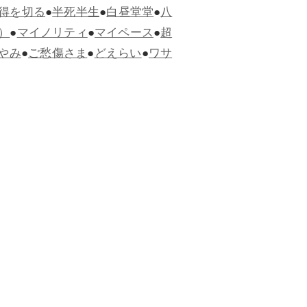
得を切る
●
半死半生
●
白昼堂堂
●
八
）
●
マイノリティ
●
マイペース
●
超
やみ
●
ご愁傷さま
●
どえらい
●
ワサ