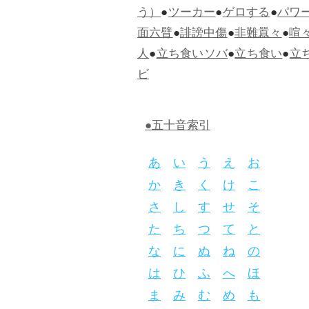
う）
●
ツーカー
●
ゲロする
●
パワ
面六臂
●
誹謗中傷
●
非難囂々
●
喧
人
●
立ち食いソバ
●
立ち食い
●
立
ビ
●五十音索引
あ
い
う
え
お
か
き
く
け
こ
さ
し
す
せ
そ
た
ち
つ
て
と
な
に
ぬ
ね
の
は
ひ
ふ
へ
ほ
ま
み
む
め
も