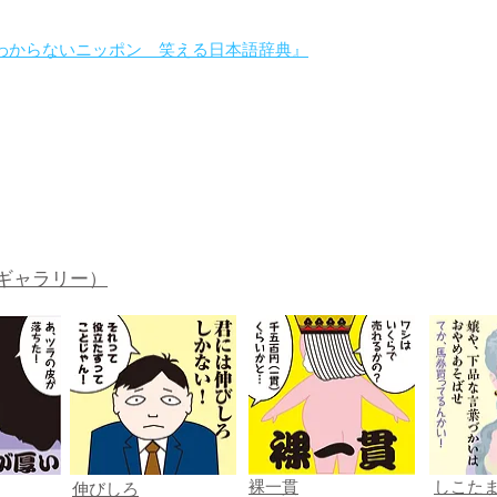
わからないニッポン 笑える日本語辞典』
。
ギャラリー）
裸一貫
しこた
伸びしろ