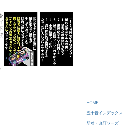
を
イ
不
続
ら
る
HOME
五十音インデックス
新着・改訂ワーズ