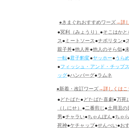
●きまぐれおすすめワーズ
→詳
●
冥利（みょうり）
●
そこはかと
ス
●
ミートソース
●
ナポリタン
●
親子丼
●
他人丼
●
他人のそら似
●
一転
●
君子豹変
●
ヤッホー
●
うら
●
フィッシュ・アンド・チップ
ッグ
●
ハンバーグ
●
ラムネ
●新着・改訂ワーズ
→詳しくはこ
●
どたばた
●
どたばた喜劇
●
万死
（しにせ）
●
二番煎じ
●
土用丑の
男
●
チャラい
●
ちゃんぽん
●
ちゃ
死神
●
ケチャップ
●
せんべい
●
お