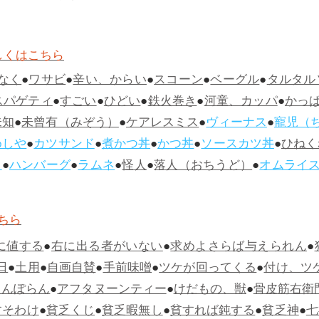
しくはこちら
なく
●
ワサビ
●
辛い、からい
●
スコーン
●
ベーグル
●
タルタル
スパゲティ
●
すごい
●
ひどい
●
鉄火巻き
●
河童、カッパ
●
かっ
未知
●
未曾有（みぞう）
●
ケアレスミス
●
ヴィーナス
●
寵児（
めしや
●
カツサンド
●
煮かつ丼
●
かつ丼
●
ソースカツ丼
●
ひねく
ス
●
ハンバーグ
●
ラムネ
●
怪人
●
落人（おちうど）
●
オムライ
ちら
に値する
●
右に出る者がいない
●
求めよさらば与えられん
●
日
●
土用
●
自画自賛
●
手前味噌
●
ツケが回ってくる
●
付け、ツ
らんぽらん
●
アフタヌーンティー
●
けだもの、獣
●
骨皮筋右衛
すそわけ
●
貧乏くじ
●
貧乏暇無し
●
貧すれば鈍する
●
貧乏神
●
七