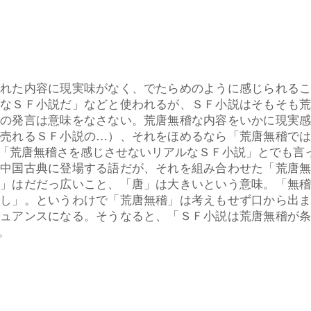
れた内容に現実味がなく、でたらめのように感じられるこ
稽なＳＦ小説だ」などと使われるが、ＳＦ小説はそもそも
種の発言は意味をなさない。荒唐無稽な内容をいかに現実
、売れるＳＦ小説の…）、それをほめるなら「荒唐無稽で
「荒唐無稽さを感じさせないリアルなＳＦ小説」とでも言
れ中国古典に登場する語だが、それを組み合わせた「荒唐
荒」はだだっ広いこと、「唐」は大きいという意味。「無
なし」。というわけで「荒唐無稽」は考えもせず口から出
ニュアンスになる。そうなると、「ＳＦ小説は荒唐無稽が
い。