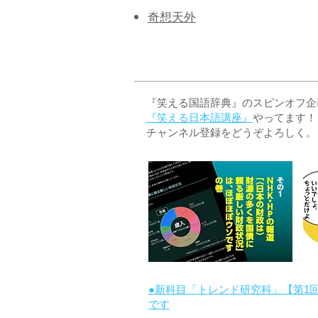
奇想天外
『笑える国語辞典』のスピンオフ企画 
『笑える日本語講座』
やってます！
チャンネル登録をどうぞよろしく。
●新科目「トレンド研究科」【第1
です