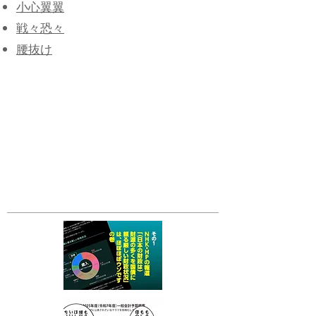
小心翼翼
戦々恐々
腰抜け