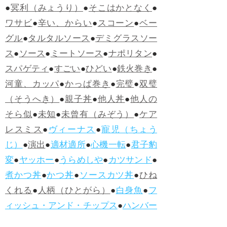
●
冥利（みょうり）
●
そこはかとなく
●
ワサビ
●
辛い、からい
●
スコーン
●
ベー
グル
●
タルタルソース
●
デミグラスソー
ス
●
ソース
●
ミートソース
●
ナポリタン
●
スパゲティ
●
すごい
●
ひどい
●
鉄火巻き
●
河童、カッパ
●
かっぱ巻き
●
完璧
●
双璧
（そうへき）
●
親子丼
●
他人丼
●
他人の
そら似
●
未知
●
未曾有（みぞう）
●
ケア
レスミス
●
ヴィーナス
●
寵児（ちょう
じ）
●
演出
●
適材適所
●
心機一転
●
君子豹
変
●
ヤッホー
●
うらめしや
●
カツサンド
●
煮かつ丼
●
かつ丼
●
ソースカツ丼
●
ひね
くれる
●
人柄（ひとがら）
●
白身魚
●
フ
ィッシュ・アンド・チップス
●
ハンバー
グ
●
ラムネ
●
怪人
●
落人（おちうど）
●
オ