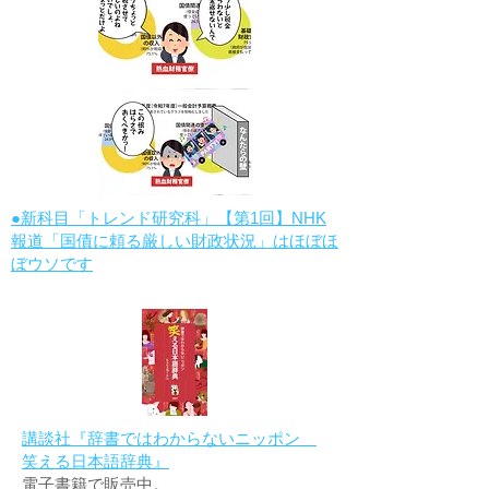
●新科目「トレンド研究科」【第1回】NHK
報道「国債に頼る厳しい財政状況」はほぼほ
ぼウソです
講談社『辞書ではわからないニッポン
笑える日本語辞典』
電子書籍で販売中。