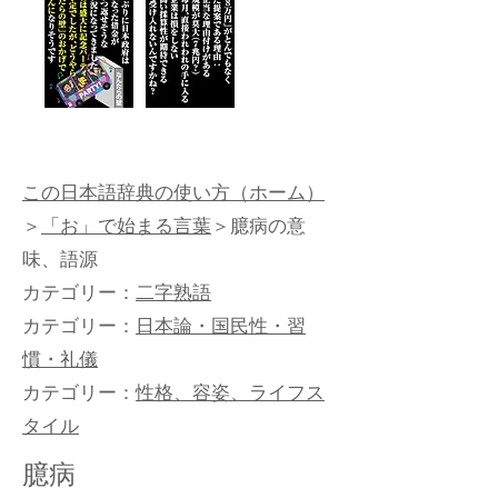
この日本語辞典の使い方（ホーム）
＞
「お」で始まる言葉
＞臆病の意
味、語源
カテゴリー：
二字熟語
カテゴリー：
日本論・国民性・習
慣・礼儀
カテゴリー：
性格、容姿、ライフス
タイル
臆病