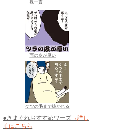
裸一貫
面の皮が厚い
ケツの毛まで抜かれる
●きまぐれおすすめワーズ
→詳し
くはこちら