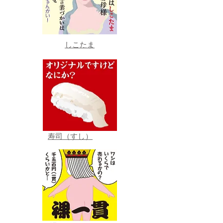
しこたま
寿司（すし）