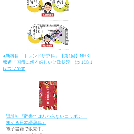
●新科目「トレンド研究科」【第1回】NHK
報道「国債に頼る厳しい財政状況」はほぼほ
ぼウソです
講談社『辞書ではわからないニッポン
笑える日本語辞典』
電子書籍で販売中。