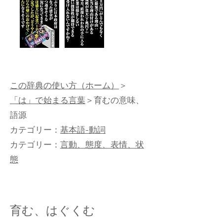
この辞典の使い方（ホーム）
＞
「は」で始まる言葉
＞育むの意味、
語源
カテゴリー：
基本語-動詞
カテゴリー：
言動、態度、表情、状
態
育む、はぐくむ