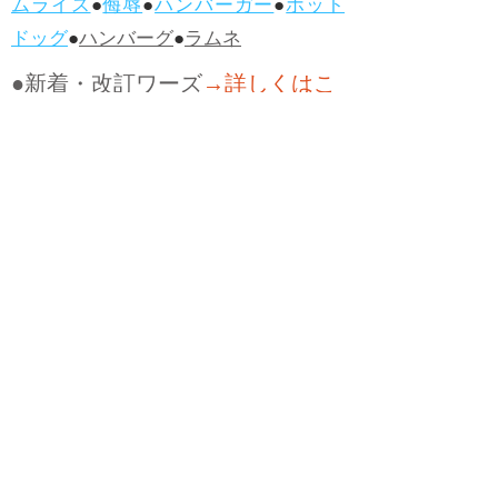
ムライス
●
侮辱
●
ハンバーガー
●
ホット
ドッグ
●
ハンバーグ
●
ラムネ
●新着・改訂ワーズ
→詳しくはこ
ちら
●
どたばた
●
どたばた喜劇
●
万死に値す
る
●
右に出る者がいない
●
求めよさらば
与えられん
●
狭き門
●
チープ
●
子供だま
し
●
老舗（しにせ）
●
二番煎じ
●
土用丑
の日
●
土用
●
自画自賛
●
手前味噌
●
ツケが
回ってくる
●
付け、ツケ
●
馬鹿に付ける
薬はない
●
チャラ男
●
チャラい
●
ちゃん
ぽん
●
ちゃらんぽらん
●
アフタヌーンテ
ィー
●
けだもの、獣
●
骨皮筋右衛門
●
下
手な鉄砲も数撃ちゃ当たる
●
死神
●
ケチ
ャップ
●
せんべい
●
おすそわけ
●
貧乏く