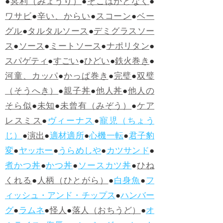
●
冥利（みょうり）
●
そこはかとなく
●
ワサビ
●
辛い、からい
●
スコーン
●
ベー
グル
●
タルタルソース
●
デミグラスソー
ス
●
ソース
●
ミートソース
●
ナポリタン
●
スパゲティ
●
すごい
●
ひどい
●
鉄火巻き
●
河童、カッパ
●
かっぱ巻き
●
完璧
●
双璧
（そうへき）
●
親子丼
●
他人丼
●
他人の
そら似
●
未知
●
未曾有（みぞう）
●
ケア
レスミス
●
ヴィーナス
●
寵児（ちょう
じ）
●
演出
●
適材適所
●
心機一転
●
君子豹
変
●
ヤッホー
●
うらめしや
●
カツサンド
●
煮かつ丼
●
かつ丼
●
ソースカツ丼
●
ひね
くれる
●
人柄（ひとがら）
●
白身魚
●
フ
ィッシュ・アンド・チップス
●
ハンバー
グ
●
ラムネ
●
怪人
●
落人（おちうど）
●
オ