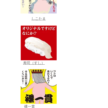
しこたま
寿司（すし）
裸一貫