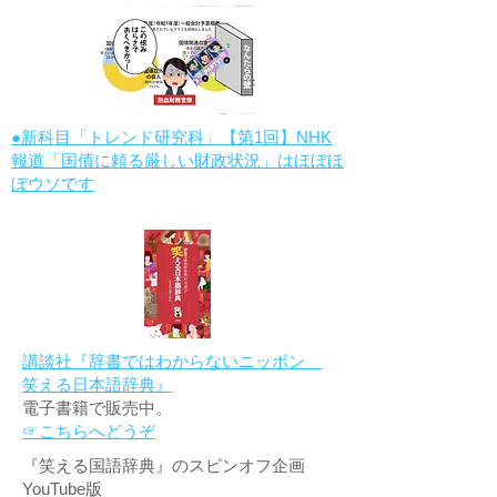
●新科目「トレンド研究科」【第1回】NHK
報道「国債に頼る厳しい財政状況」はほぼほ
ぼウソです
講談社『辞書ではわからないニッポン
笑える日本語辞典』
電子書籍で販売中。
☞こちらへどうぞ
『笑える国語辞典』のスピンオフ企画
YouTube版