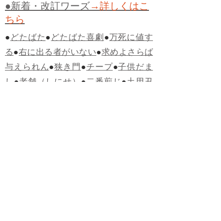
●新着・改訂ワーズ
→詳しくはこ
ちら
●
どたばた
●
どたばた喜劇
●
万死に値す
る
●
右に出る者がいない
●
求めよさらば
与えられん
●
狭き門
●
チープ
●
子供だま
し
●
老舗（しにせ）
●
二番煎じ
●
土用丑
の日
●
土用
●
自画自賛
●
手前味噌
●
ツケが
回ってくる
●
付け、ツケ
●
馬鹿に付ける
薬はない
●
チャラ男
●
チャラい
●
ちゃん
ぽん
●
ちゃらんぽらん
●
アフタヌーンテ
ィー
●
けだもの、獣
●
骨皮筋右衛門
●
下
手な鉄砲も数撃ちゃ当たる
●
死神
●
ケチ
ャップ
●
せんべい
●
おすそわけ
●
貧乏く
じ
●
貧乏暇無し
●
貧すれば鈍する
●
貧乏
神
●
七福神
●
中元
●
普通にうまい
●
通（つ