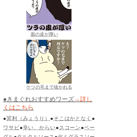
面の皮が厚い
ケツの毛まで抜かれる
●きまぐれおすすめワーズ
→詳し
くはこちら
●
冥利（みょうり）
●
そこはかとなく
●
ワサビ
●
辛い、からい
●
スコーン
●
ベー