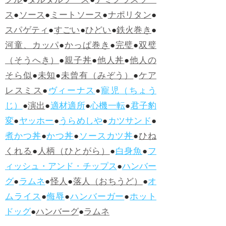
グル
●
タルタルソース
●
デミグラスソー
ス
●
ソース
●
ミートソース
●
ナポリタン
●
スパゲティ
●
すごい
●
ひどい
●
鉄火巻き
●
河童、カッパ
●
かっぱ巻き
●
完璧
●
双璧
（そうへき）
●
親子丼
●
他人丼
●
他人の
そら似
●
未知
●
未曾有（みぞう）
●
ケア
レスミス
●
ヴィーナス
●
寵児（ちょう
じ）
●
演出
●
適材適所
●
心機一転
●
君子豹
変
●
ヤッホー
●
うらめしや
●
カツサンド
●
煮かつ丼
●
かつ丼
●
ソースカツ丼
●
ひね
くれる
●
人柄（ひとがら）
●
白身魚
●
フ
ィッシュ・アンド・チップス
●
ハンバー
グ
●
ラムネ
●
怪人
●
落人（おちうど）
●
オ
ムライス
●
侮辱
●
ハンバーガー
●
ホット
ドッグ
●
ハンバーグ
●
ラムネ