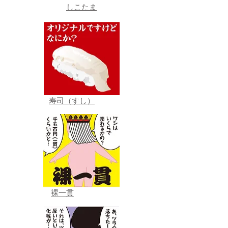
しこたま
寿司（すし）
裸一貫