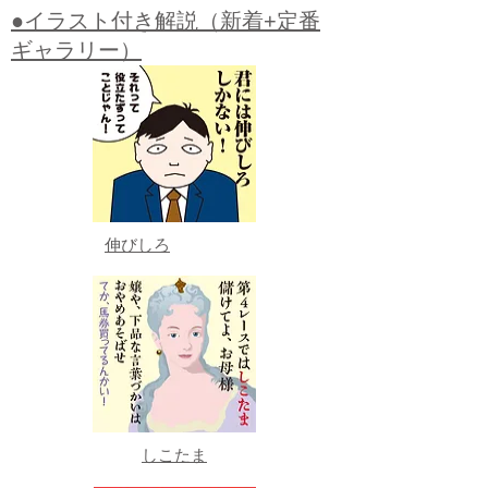
●イラスト付き解説（新着+定番
ギャラリー）
伸びしろ
しこたま