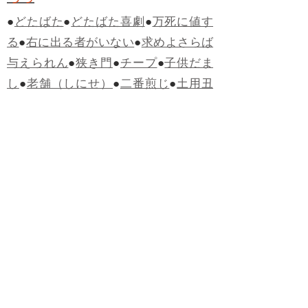
●
どたばた
●
どたばた喜劇
●
万死に値す
る
●
右に出る者がいない
●
求めよさらば
与えられん
●
狭き門
●
チープ
●
子供だま
し
●
老舗（しにせ）
●
二番煎じ
●
土用丑
の日
●
土用
●
自画自賛
●
手前味噌
●
ツケが
回ってくる
●
付け、ツケ
●
馬鹿に付ける
薬はない
●
チャラ男
●
チャラい
●
ちゃん
ぽん
●
ちゃらんぽらん
●
アフタヌーンテ
ィー
●
けだもの、獣
●
骨皮筋右衛門
●
下
手な鉄砲も数撃ちゃ当たる
●
死神
●
ケチ
ャップ
●
せんべい
●
おすそわけ
●
貧乏く
じ
●
貧乏暇無し
●
貧すれば鈍する
●
貧乏
神
●
七福神
●
中元
●
普通にうまい
●
通（つ
う）
●
ツーカー
●
ゲロする
●
パワースポ