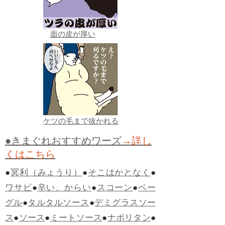
面の皮が厚い
ケツの毛まで抜かれる
●きまぐれおすすめワーズ
→詳し
くはこちら
●
冥利（みょうり）
●
そこはかとなく
●
ワサビ
●
辛い、からい
●
スコーン
●
ベー
グル
●
タルタルソース
●
デミグラスソー
ス
●
ソース
●
ミートソース
●
ナポリタン
●