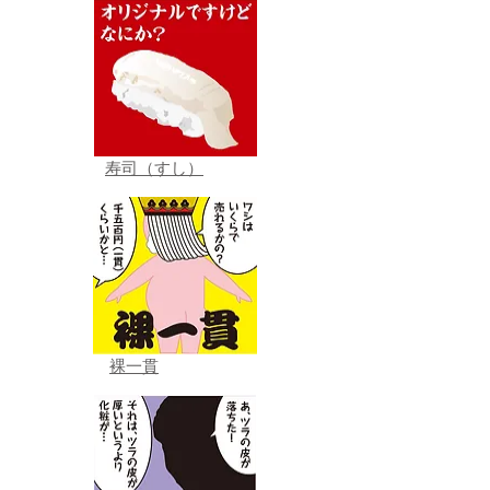
寿司（すし）
裸一貫