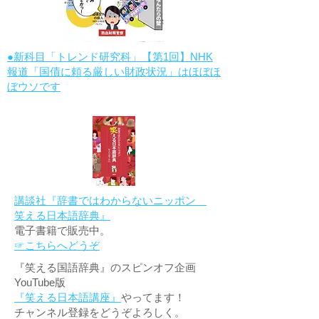
●新科目「トレンド研究科」【第1回】NHK
報道「国債に頼る厳しい財政状況」はほぼほ
ぼウソです
講談社『辞書ではわからないニッポン
笑える日本語辞典』
電子書籍で販売中。
☞こちらへどうぞ
『笑える国語辞典』のスピンオフ企画
YouTube版
『笑える日本語講座』
やってます！
チャンネル登録をどうぞよろしく。