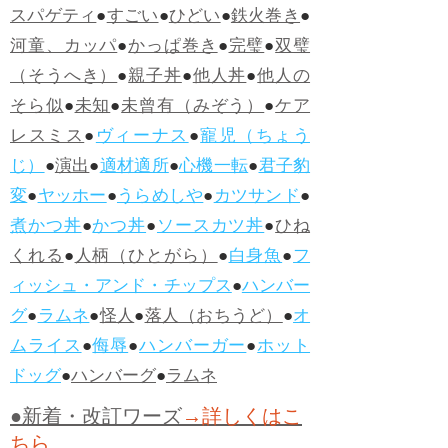
スパゲティ
●
すごい
●
ひどい
●
鉄火巻き
●
河童、カッパ
●
かっぱ巻き
●
完璧
●
双璧
（そうへき）
●
親子丼
●
他人丼
●
他人の
そら似
●
未知
●
未曾有（みぞう）
●
ケア
レスミス
●
ヴィーナス
●
寵児（ちょう
じ）
●
演出
●
適材適所
●
心機一転
●
君子豹
変
●
ヤッホー
●
うらめしや
●
カツサンド
●
煮かつ丼
●
かつ丼
●
ソースカツ丼
●
ひね
くれる
●
人柄（ひとがら）
●
白身魚
●
フ
ィッシュ・アンド・チップス
●
ハンバー
グ
●
ラムネ
●
怪人
●
落人（おちうど）
●
オ
ムライス
●
侮辱
●
ハンバーガー
●
ホット
ドッグ
●
ハンバーグ
●
ラムネ
●新着・改訂ワーズ
→詳しくはこ
ちら