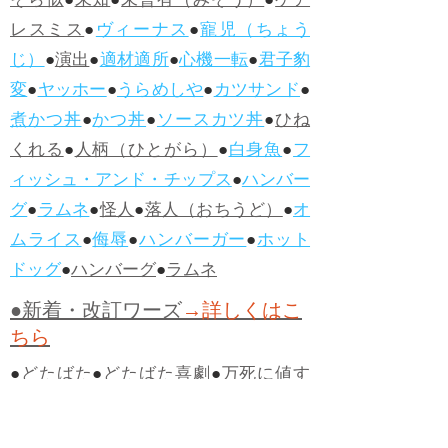
そら似
●
未知
●
未曾有（みぞう）
●
ケア
レスミス
●
ヴィーナス
●
寵児（ちょう
じ）
●
演出
●
適材適所
●
心機一転
●
君子豹
変
●
ヤッホー
●
うらめしや
●
カツサンド
●
煮かつ丼
●
かつ丼
●
ソースカツ丼
●
ひね
くれる
●
人柄（ひとがら）
●
白身魚
●
フ
ィッシュ・アンド・チップス
●
ハンバー
グ
●
ラムネ
●
怪人
●
落人（おちうど）
●
オ
ムライス
●
侮辱
●
ハンバーガー
●
ホット
ドッグ
●
ハンバーグ
●
ラムネ
●新着・改訂ワーズ
→詳しくはこ
ちら
●
どたばた
●
どたばた喜劇
●
万死に値す
る
●
右に出る者がいない
●
求めよさらば
与えられん
●
狭き門
●
チープ
●
子供だま