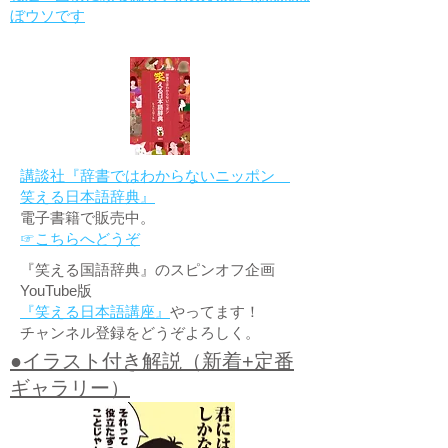
ぼウソです
講談社『辞書ではわからないニッポン
笑える日本語辞典』
電子書籍で販売中。
☞こちらへどうぞ
『笑える国語辞典』のスピンオフ企画
YouTube版
『笑える日本語講座』
やってます！
チャンネル登録をどうぞよろしく。
●イラスト付き解説（新着+定番
ギャラリー）