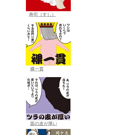
寿司（すし）
裸一貫
面の皮が厚い