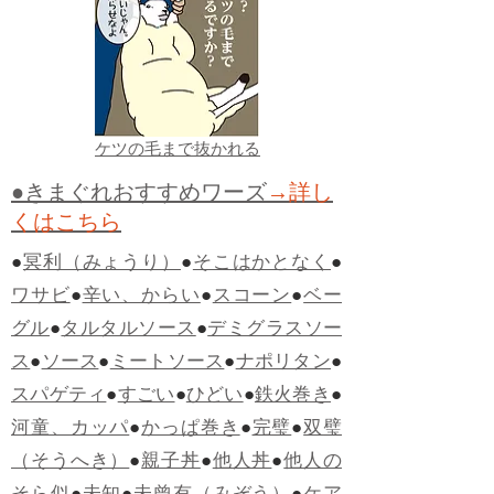
ケツの毛まで抜かれる
●きまぐれおすすめワーズ
→詳し
くはこちら
●
冥利（みょうり）
●
そこはかとなく
●
ワサビ
●
辛い、からい
●
スコーン
●
ベー
グル
●
タルタルソース
●
デミグラスソー
ス
●
ソース
●
ミートソース
●
ナポリタン
●
スパゲティ
●
すごい
●
ひどい
●
鉄火巻き
●
河童、カッパ
●
かっぱ巻き
●
完璧
●
双璧
（そうへき）
●
親子丼
●
他人丼
●
他人の