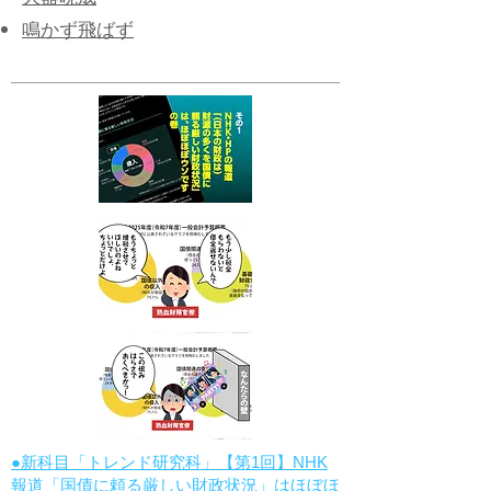
大器晩成
​鳴かず飛ばず
●新科目「トレンド研究科」【第1回】NHK
報道「国債に頼る厳しい財政状況」はほぼほ