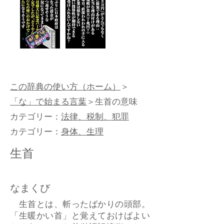
この辞典の使い方（ホーム）
＞
「な」で始まる言葉
＞生首の意味
カテゴリー：
法律、税制、犯罪
カテゴリー：
身体、生理
生首
なまくび
生首とは、斬ったばかりの頭部。
「生暖かい首」と覚えておけばよい