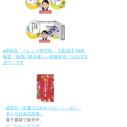
●新科目「トレンド研究科」【第1回】NHK
報道「国債に頼る厳しい財政状況」はほぼほ
ぼウソです
講談社『辞書ではわからないニッポン
笑える日本語辞典』
電子書籍で販売中。
☞こちらへどうぞ