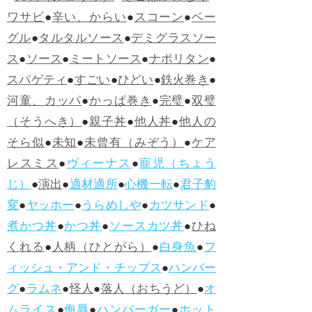
ワサビ
●
辛い、からい
●
スコーン
●
ベー
グル
●
タルタルソース
●
デミグラスソー
ス
●
ソース
●
ミートソース
●
ナポリタン
●
スパゲティ
●
すごい
●
ひどい
●
鉄火巻き
●
河童、カッパ
●
かっぱ巻き
●
完璧
●
双璧
（そうへき）
●
親子丼
●
他人丼
●
他人の
そら似
●
未知
●
未曾有（みぞう）
●
ケア
レスミス
●
ヴィーナス
●
寵児（ちょう
じ）
●
演出
●
適材適所
●
心機一転
●
君子豹
変
●
ヤッホー
●
うらめしや
●
カツサンド
●
煮かつ丼
●
かつ丼
●
ソースカツ丼
●
ひね
くれる
●
人柄（ひとがら）
●
白身魚
●
フ
ィッシュ・アンド・チップス
●
ハンバー
グ
●
ラムネ
●
怪人
●
落人（おちうど）
●
オ
ムライス
●
侮辱
●
ハンバーガー
●
ホット