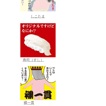
しこたま
寿司（すし）
裸一貫