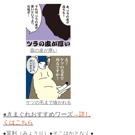
面の皮が厚い
ケツの毛まで抜かれる
●きまぐれおすすめワーズ
→詳し
くはこちら
●
冥利（みょうり）
●
そこはかとなく
●