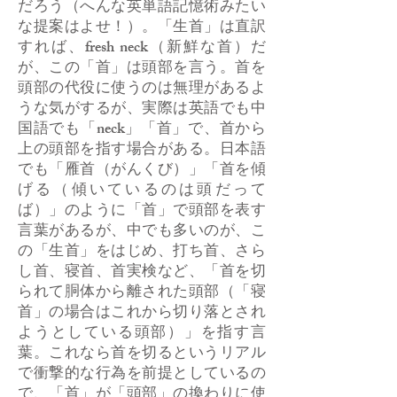
だろう（へんな英単語記憶術みたい
な提案はよせ！）。「生首」は直訳
すれば、fresh neck（新鮮な首）だ
が、この「首」は頭部を言う。首を
頭部の代役に使うのは無理があるよ
うな気がするが、実際は英語でも中
国語でも「neck」「首」で、首から
上の頭部を指す場合がある。日本語
でも「雁首（がんくび）」「首を傾
げる（傾いているのは頭だって
ば）」のように「首」で頭部を表す
言葉があるが、中でも多いのが、こ
の「生首」をはじめ、打ち首、さら
し首、寝首、首実検など、「首を切
られて胴体から離された頭部（「寝
首」の場合はこれから切り落とされ
ようとしている頭部）」を指す言
葉。これなら首を切るというリアル
で衝撃的な行為を前提としているの
で、「首」が「頭部」の換わりに使