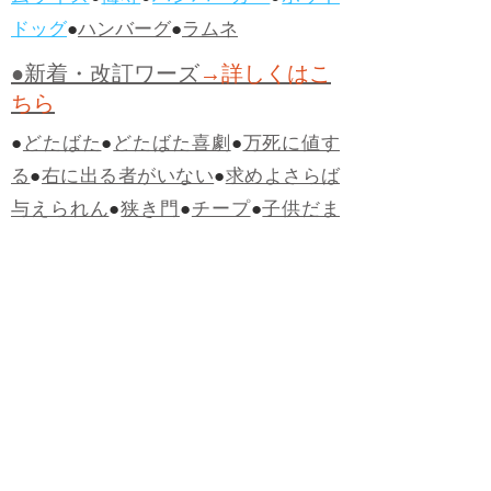
ドッグ
●
ハンバーグ
●
ラムネ
●新着・改訂ワーズ
→詳しくはこ
ちら
●
どたばた
●
どたばた喜劇
●
万死に値す
る
●
右に出る者がいない
●
求めよさらば
与えられん
●
狭き門
●
チープ
●
子供だま
し
●
老舗（しにせ）
●
二番煎じ
●
土用丑
の日
●
土用
●
自画自賛
●
手前味噌
●
ツケが
回ってくる
●
付け、ツケ
●
馬鹿に付ける
薬はない
●
チャラ男
●
チャラい
●
ちゃん
ぽん
●
ちゃらんぽらん
●
アフタヌーンテ
ィー
●
けだもの、獣
●
骨皮筋右衛門
●
下
手な鉄砲も数撃ちゃ当たる
●
死神
●
ケチ
ャップ
●
せんべい
●
おすそわけ
●
貧乏く