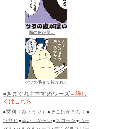
面の皮が厚い
ケツの毛まで抜かれる
●きまぐれおすすめワーズ
→詳し
くはこちら
●
冥利（みょうり）
●
そこはかとなく
●
ワサビ
●
辛い、からい
●
スコーン
●
ベー