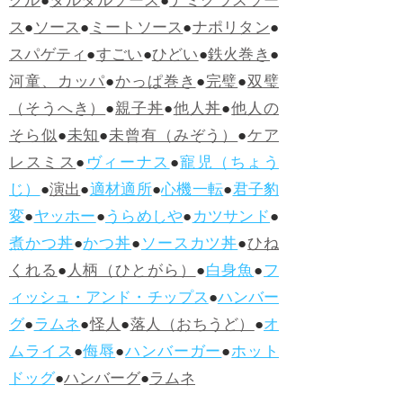
グル
●
タルタルソース
●
デミグラスソー
ス
●
ソース
●
ミートソース
●
ナポリタン
●
スパゲティ
●
すごい
●
ひどい
●
鉄火巻き
●
河童、カッパ
●
かっぱ巻き
●
完璧
●
双璧
（そうへき）
●
親子丼
●
他人丼
●
他人の
そら似
●
未知
●
未曾有（みぞう）
●
ケア
レスミス
●
ヴィーナス
●
寵児（ちょう
じ）
●
演出
●
適材適所
●
心機一転
●
君子豹
変
●
ヤッホー
●
うらめしや
●
カツサンド
●
煮かつ丼
●
かつ丼
●
ソースカツ丼
●
ひね
くれる
●
人柄（ひとがら）
●
白身魚
●
フ
ィッシュ・アンド・チップス
●
ハンバー
グ
●
ラムネ
●
怪人
●
落人（おちうど）
●
オ
ムライス
●
侮辱
●
ハンバーガー
●
ホット
ドッグ
●
ハンバーグ
●
ラムネ