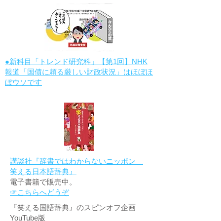
●新科目「トレンド研究科」【第1回】NHK
報道「国債に頼る厳しい財政状況」はほぼほ
ぼウソです
講談社『辞書ではわからないニッポン
笑える日本語辞典』
電子書籍で販売中。
☞こちらへどうぞ
『笑える国語辞典』のスピンオフ企画
YouTube版