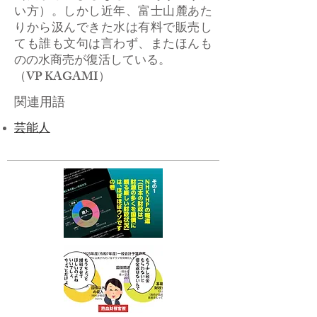
い方）。しかし近年、富士山麓あた
りから汲んできた水は有料で販売し
ても誰も文句は言わず、またほんも
のの水商売が復活している。
​（VP KAGAMI）
関連用語
芸能人