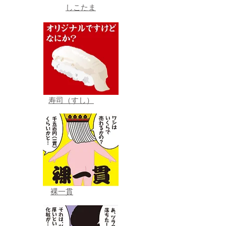
しこたま
寿司（すし）
裸一貫