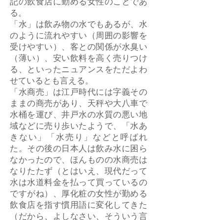
記の飲食店に勤める女性のことであ
る。
「水」は飲み物の水でもあるが、水
のように流れやすい（周囲の影響を
受けやすい）、客との関係が水臭い
（薄い）、安い飲料を高く売りつけ
る、といったニュアンスをただよわ
せているとも言える。
「水商売」は江戸時代には字義その
ままの商売があり、天秤や大八車で
水桶を運び、井戸水の水質の悪い地
域などに売り歩いたようで、「水あ
きない」「水売り」などと呼ばれ
た。その後の日本人は飲み水に困ら
なかったので、ほんものの水商売は
なりたたず（とはいえ、現代だって
水は水道料金を払って買っているの
ですがね）、厚化粧の女性が勤める
飲食店を指す慣用語に変化してきた
（だから、よしなさい、そういう言