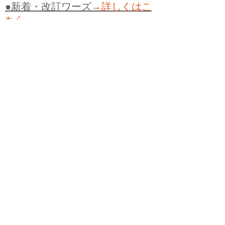
●新着・改訂ワーズ
→詳しくはこ
ちら
●
どたばた
●
どたばた喜劇
●
万死に値す
る
●
右に出る者がいない
●
求めよさらば
与えられん
●
狭き門
●
チープ
●
子供だま
し
●
老舗（しにせ）
●
二番煎じ
●
土用丑
の日
●
土用
●
自画自賛
●
手前味噌
●
ツケが
回ってくる
●
付け、ツケ
●
馬鹿に付ける
薬はない
●
チャラ男
●
チャラい
●
ちゃん
ぽん
●
ちゃらんぽらん
●
アフタヌーンテ
ィー
●
けだもの、獣
●
骨皮筋右衛門
●
下
手な鉄砲も数撃ちゃ当たる
●
死神
●
ケチ
ャップ
●
せんべい
●
おすそわけ
●
貧乏く
じ
●
貧乏暇無し
●
貧すれば鈍する
●
貧乏
神
●
七福神
●
中元
●
普通にうまい
●
通（つ