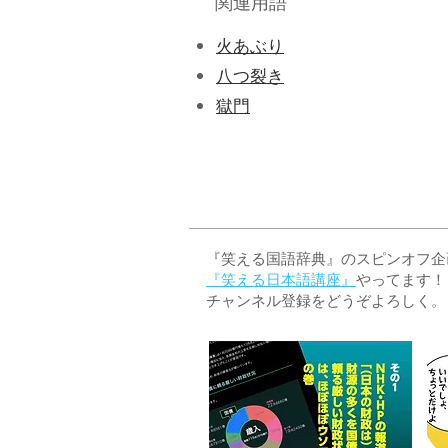
関連用語
火あぶり
​八つ裂き
獄門
『笑える国語辞典』のスピンオフ企画 
『笑える日本語講座』
やってます！
チャンネル登録をどうぞよろしく。