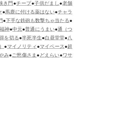
狭き門
●
チープ
●
子供だまし
●
老舗
ケ
●
馬鹿に付ける薬はない
●
チャラ
門
●
下手な鉄砲も数撃ちゃ当たる
●
福神
●
中元
●
普通にうまい
●
通（つ
得を切る
●
半死半生
●
白昼堂堂
●
八
）
●
マイノリティ
●
マイペース
●
超
やみ
●
ご愁傷さま
●
どえらい
●
ワサ