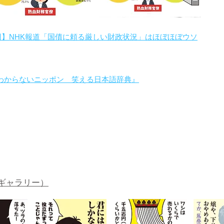
回】NHK報道「国債に頼る厳しい財政状況」はほぼほぼウソ
わからないニッポン 笑える日本語辞典』
。
ギャラリー）