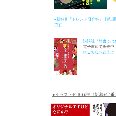
●新科目「トレンド研究科」【第1
です
講談社『辞書では
電子書籍で販売中
☞こちらへどうぞ
●イラスト付き解説（新着+定番