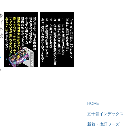
を
イ
不
続
ら
る
HOME
五十音インデックス
新着・改訂ワーズ