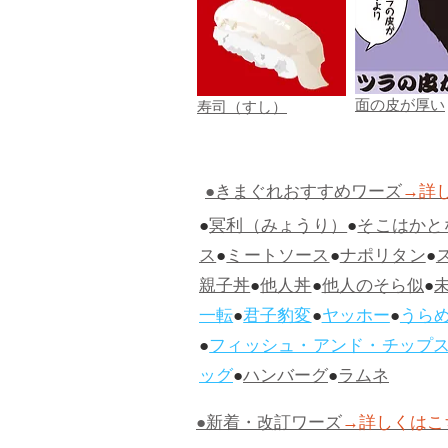
面の皮が厚い
寿司（すし）
●きまぐれおすすめワーズ
→詳
●
冥利（みょうり）
●
そこはかと
ス
●
ミートソース
●
ナポリタン
●
親子丼
●
他人丼
●
他人のそら似
●
一転
●
君子豹変
●
ヤッホー
●
うら
●
フィッシュ・アンド・チップ
ッグ
●
ハンバーグ
●
ラムネ
●新着・改訂ワーズ
→詳しくはこ