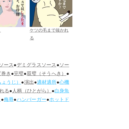
ま
ケツの毛まで抜かれ
る
ソース
●
デミグラスソース
●
ソー
ぱ巻き
●
完璧
●
双璧（そうへき）
●
ちょうじ）
●
演出
●
適材適所
●
心機
れる
●
人柄（ひとがら）
●
白身魚
ス
●
侮辱
●
ハンバーガー
●
ホットド