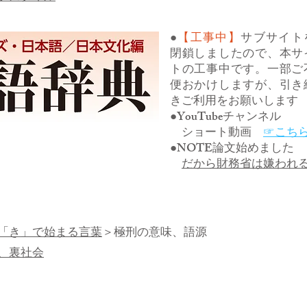
●
【工事中】
サブサイト
閉鎖しましたので、本サ
トの工事中です。一部ご
便おかけしますが、引き
きご利用をお願いします
●YouTubeチャンネル
ショート動画
☞こち
●NOTE論文始めました
だから財務省は嫌われ
「き」で始まる言葉
＞極刑の意味、語源
、裏社会