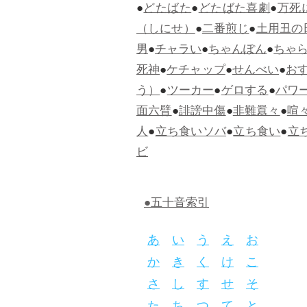
●
どたばた
●
どたばた喜劇
●
万死
（しにせ）
●
二番煎じ
●
土用丑の
男
●
チャラい
●
ちゃんぽん
●
ちゃ
死神
●
ケチャップ
●
せんべい
●
お
う）
●
ツーカー
●
ゲロする
●
パワ
面六臂
●
誹謗中傷
●
非難囂々
●
喧
人
●
立ち食いソバ
●
立ち食い
●
立
ビ
●五十音索引
あ
い
う
え
お
か
き
く
け
こ
さ
し
す
せ
そ