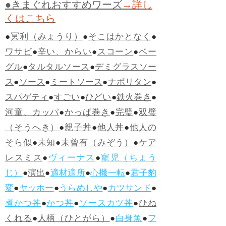
●きまぐれおすすめワーズ
→詳し
くはこちら
●
冥利（みょうり）
●
そこはかとなく
●
ワサビ
●
辛い、からい
●
スコーン
●
ベー
グル
●
タルタルソース
●
デミグラスソー
ス
●
ソース
●
ミートソース
●
ナポリタン
●
スパゲティ
●
すごい
●
ひどい
●
鉄火巻き
●
河童、カッパ
●
かっぱ巻き
●
完璧
●
双璧
（そうへき）
●
親子丼
●
他人丼
●
他人の
そら似
●
未知
●
未曾有（みぞう）
●
ケア
レスミス
●
ヴィーナス
●
寵児（ちょう
じ）
●
演出
●
適材適所
●
心機一転
●
君子豹
変
●
ヤッホー
●
うらめしや
●
カツサンド
●
煮かつ丼
●
かつ丼
●
ソースカツ丼
●
ひね
くれる
●
人柄（ひとがら）
●
白身魚
●
フ