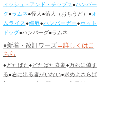
ィッシュ・アンド・チップス
●
ハンバー
グ
●
ラムネ
●
怪人
●
落人（おちうど）
●
オ
ムライス
●
侮辱
●
ハンバーガー
●
ホット
ドッグ
●
ハンバーグ
●
ラムネ
●新着・改訂ワーズ
→詳しくはこ
ちら
●
どたばた
●
どたばた喜劇
●
万死に値す
る
●
右に出る者がいない
●
求めよさらば
与えられん
●
狭き門
●
チープ
●
子供だま
し
●
老舗（しにせ）
●
二番煎じ
●
土用丑
の日
●
土用
●
自画自賛
●
手前味噌
●
ツケが
回ってくる
●
付け、ツケ
●
馬鹿に付ける
薬はない
●
チャラ男
●
チャラい
●
ちゃん
ぽん
●
ちゃらんぽらん
●
アフタヌーンテ