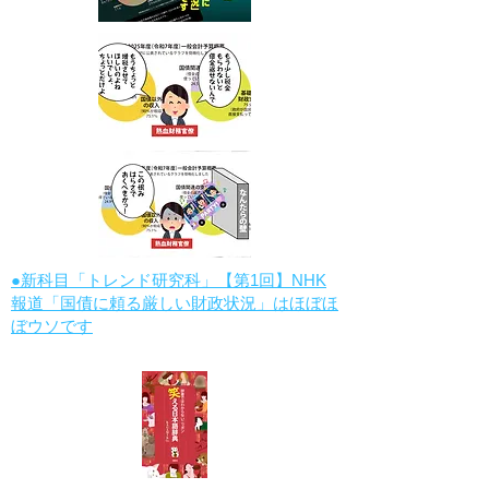
●新科目「トレンド研究科」【第1回】NHK
報道「国債に頼る厳しい財政状況」はほぼほ
ぼウソです