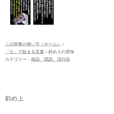
この辞典の使い方（ホーム）
＞
「な」で始まる言葉
＞斜め上の意味
カテゴリー：
俗語、隠語、流行語
斜め上