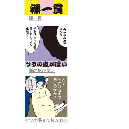
裸一貫
面の皮が厚い
ケツの毛まで抜かれる