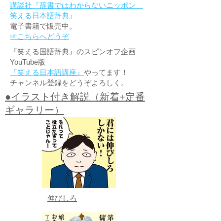
講談社『辞書ではわからないニッポン
笑える日本語辞典』
電子書籍で販売中。
☞こちらへどうぞ
『笑える国語辞典』のスピンオフ企画
YouTube版
『笑える日本語講座』
やってます！
チャンネル登録をどうぞよろしく。
●イラスト付き解説（新着+定番
ギャラリー）
伸びしろ