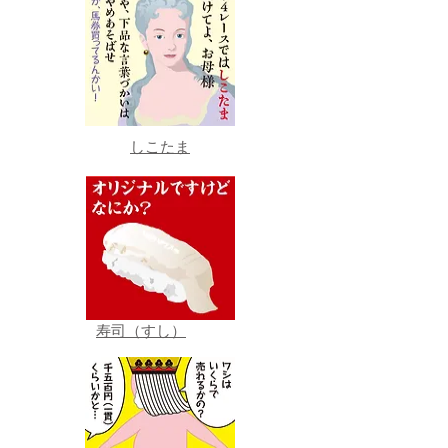
しこたま
寿司（すし）