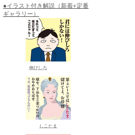
●イラスト付き解説（新着+定番
ギャラリー）
伸びしろ
しこたま