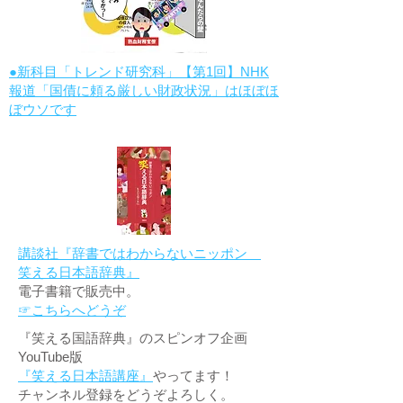
●新科目「トレンド研究科」【第1回】NHK
報道「国債に頼る厳しい財政状況」はほぼほ
ぼウソです
講談社『辞書ではわからないニッポン
笑える日本語辞典』
電子書籍で販売中。
☞こちらへどうぞ
『笑える国語辞典』のスピンオフ企画
YouTube版
『笑える日本語講座』
やってます！
チャンネル登録をどうぞよろしく。