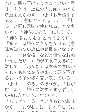
わせ、頭を下げてうやまうという意
味。もとは、上位の人に頭をさげて
敬意をあらわす、つまりお辞儀をす
るという意味だったようだ。「祈
る」と同じ意味で使われることが多
いが、「神仏に祈る」に対して、
「神仏をおがむ」と言うように、
「祈る」は神仏に言葉をかける（意
味も知らない念仏や題目をとなえた
り、「一発合格」などと無理なお願
いをしたり…）のが主眼であるのに
対して、「おがむ」は本来の意味か
らしても神仏をうやまって頭を下げ
るというその姿を言い表している。
つまり「いのる」のほうが、「おが
む」より、神仏に対するずうずうし
い接し方ということである。
「おじぎをする」というもとの意味
から、「おがむ」は「折れ屈む（お