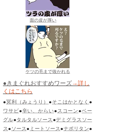
面の皮が厚い
ケツの毛まで抜かれる
●きまぐれおすすめワーズ
→詳し
くはこちら
●
冥利（みょうり）
●
そこはかとなく
●
ワサビ
●
辛い、からい
●
スコーン
●
ベー
グル
●
タルタルソース
●
デミグラスソー
ス
●
ソース
●
ミートソース
●
ナポリタン
●