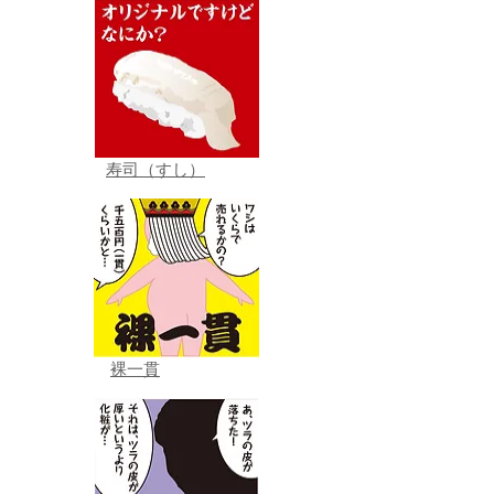
寿司（すし）
裸一貫