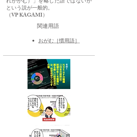
れかがむ）」を略した語ではないか
という説が一般的。
（VP KAGAMI）
関連用語
おがむ［慣用語］