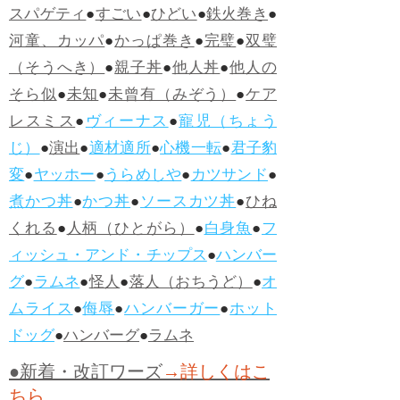
スパゲティ
●
すごい
●
ひどい
●
鉄火巻き
●
河童、カッパ
●
かっぱ巻き
●
完璧
●
双璧
（そうへき）
●
親子丼
●
他人丼
●
他人の
そら似
●
未知
●
未曾有（みぞう）
●
ケア
レスミス
●
ヴィーナス
●
寵児（ちょう
じ）
●
演出
●
適材適所
●
心機一転
●
君子豹
変
●
ヤッホー
●
うらめしや
●
カツサンド
●
煮かつ丼
●
かつ丼
●
ソースカツ丼
●
ひね
くれる
●
人柄（ひとがら）
●
白身魚
●
フ
ィッシュ・アンド・チップス
●
ハンバー
グ
●
ラムネ
●
怪人
●
落人（おちうど）
●
オ
ムライス
●
侮辱
●
ハンバーガー
●
ホット
ドッグ
●
ハンバーグ
●
ラムネ
●新着・改訂ワーズ
→詳しくはこ
ちら