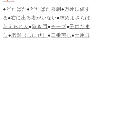
●
どたばた
●
どたばた喜劇
●
万死に値す
る
●
右に出る者がいない
●
求めよさらば
与えられん
●
狭き門
●
チープ
●
子供だま
し
●
老舗（しにせ）
●
二番煎じ
●
土用丑
の日
●
土用
●
自画自賛
●
手前味噌
●
ツケが
回ってくる
●
付け、ツケ
●
馬鹿に付ける
薬はない
●
チャラ男
●
チャラい
●
ちゃん
ぽん
●
ちゃらんぽらん
●
アフタヌーンテ
ィー
●
けだもの、獣
●
骨皮筋右衛門
●
下
手な鉄砲も数撃ちゃ当たる
●
死神
●
ケチ
ャップ
●
せんべい
●
おすそわけ
●
貧乏く
じ
●
貧乏暇無し
●
貧すれば鈍する
●
貧乏
神
●
七福神
●
中元
●
普通にうまい
●
通（つ
う）
●
ツーカー
●
ゲロする
●
パワースポ