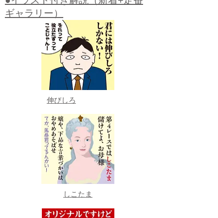
●イラスト付き解説（新着+定番
ギャラリー）
伸びしろ
しこたま