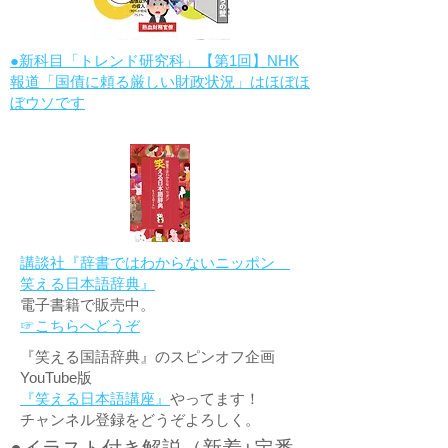
●新科目「トレンド研究科」【第1回】NHK
報道「国債に頼る厳しい財政状況」はほぼほ
ぼウソです
講談社『辞書ではわからないニッポン
笑える日本語辞典』
電子書籍で販売中。
☞こちらへどうぞ
『笑える国語辞典』のスピンオフ企画
YouTube版
『笑える日本語講座』
やってます！
チャンネル登録をどうぞよろしく。