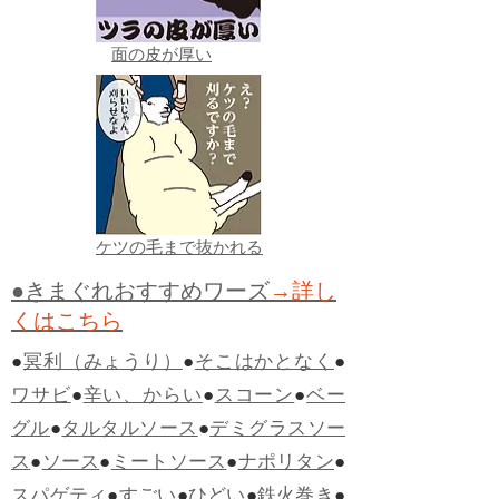
面の皮が厚い
ケツの毛まで抜かれる
●きまぐれおすすめワーズ
→詳し
くはこちら
●
冥利（みょうり）
●
そこはかとなく
●
ワサビ
●
辛い、からい
●
スコーン
●
ベー
グル
●
タルタルソース
●
デミグラスソー
ス
●
ソース
●
ミートソース
●
ナポリタン
●
スパゲティ
●
すごい
●
ひどい
●
鉄火巻き
●