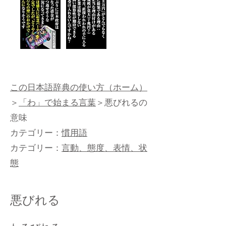
この日本語辞典の使い方（ホーム）
＞
「わ」で始まる言葉
＞悪びれるの
意味
カテゴリー：
慣用語
カテゴリー：
言動、態度、表情、状
態
悪びれる