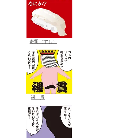
寿司（すし）
裸一貫