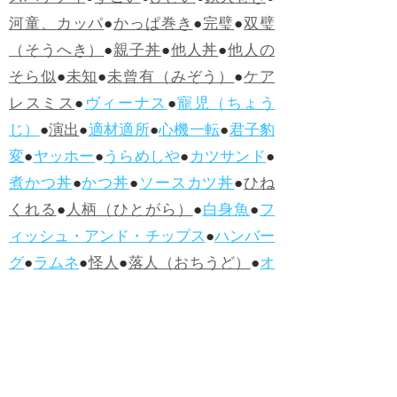
河童、カッパ
●
かっぱ巻き
●
完璧
●
双璧
（そうへき）
●
親子丼
●
他人丼
●
他人の
そら似
●
未知
●
未曾有（みぞう）
●
ケア
レスミス
●
ヴィーナス
●
寵児（ちょう
じ）
●
演出
●
適材適所
●
心機一転
●
君子豹
変
●
ヤッホー
●
うらめしや
●
カツサンド
●
煮かつ丼
●
かつ丼
●
ソースカツ丼
●
ひね
くれる
●
人柄（ひとがら）
●
白身魚
●
フ
ィッシュ・アンド・チップス
●
ハンバー
グ
●
ラムネ
●
怪人
●
落人（おちうど）
●
オ
ムライス
●
侮辱
●
ハンバーガー
●
ホット
ドッグ
●
ハンバーグ
●
ラムネ
●新着・改訂ワーズ
→詳しくはこ
ちら