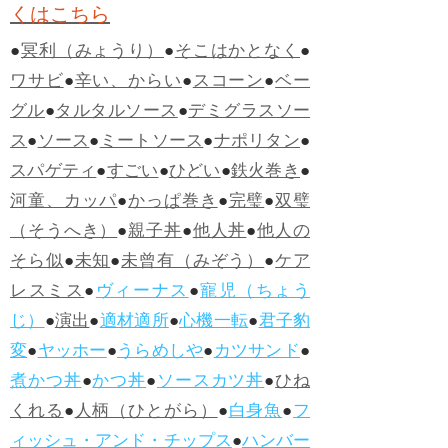
くはこちら
●
冥利（みょうり）
●
そこはかとなく
●
ワサビ
●
辛い、からい
●
スコーン
●
ベー
グル
●
タルタルソース
●
デミグラスソー
ス
●
ソース
●
ミートソース
●
ナポリタン
●
スパゲティ
●
すごい
●
ひどい
●
鉄火巻き
●
河童、カッパ
●
かっぱ巻き
●
完璧
●
双璧
（そうへき）
●
親子丼
●
他人丼
●
他人の
そら似
●
未知
●
未曾有（みぞう）
●
ケア
レスミス
●
ヴィーナス
●
寵児（ちょう
じ）
●
演出
●
適材適所
●
心機一転
●
君子豹
変
●
ヤッホー
●
うらめしや
●
カツサンド
●
煮かつ丼
●
かつ丼
●
ソースカツ丼
●
ひね
くれる
●
人柄（ひとがら）
●
白身魚
●
フ
ィッシュ・アンド・チップス
●
ハンバー