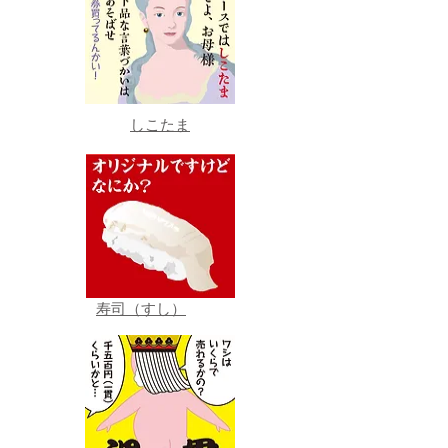
しこたま
寿司（すし）