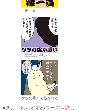
裸一貫
面の皮が厚い
ケツの毛まで抜かれる
●きまぐれおすすめワーズ
→詳し