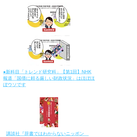
●新科目「トレンド研究科」【第1回】NHK
報道「国債に頼る厳しい財政状況」はほぼほ
ぼウソです
講談社『辞書ではわからないニッポン