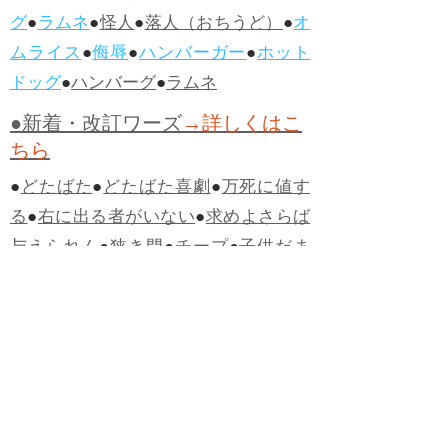
グ
●
ラムネ
●
怪人
●
落人（おちうど）
●
オ
ムライス
●
侮辱
●
ハンバーガー
●
ホット
ドッグ
●
ハンバーグ
●
ラムネ
●新着・改訂ワーズ
→詳しくはこ
ちら
●
どたばた
●
どたばた喜劇
●
万死に値す
る
●
右に出る者がいない
●
求めよさらば
与えられん
●
狭き門
●
チープ
●
子供だま
し
●
老舗（しにせ）
●
二番煎じ
●
土用丑
の日
●
土用
●
自画自賛
●
手前味噌
●
ツケが
回ってくる
●
付け、ツケ
●
馬鹿に付ける
薬はない
●
チャラ男
●
チャラい
●
ちゃん
ぽん
●
ちゃらんぽらん
●
アフタヌーンテ
ィー
●
けだもの、獣
●
骨皮筋右衛門
●
下