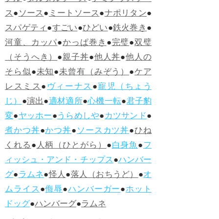
ス
●
ソース
●
ミートソース
●
ナポリタン
●
スパゲティ
●
すごい
●
ひどい
●
鉄火巻き
●
河童、カッパ
●
かっぱ巻き
●
完璧
●
双璧
（そうへき）
●
親子丼
●
他人丼
●
他人の
そら似
●
未知
●
未曾有（みぞう）
●
ケア
レスミス
●
ヴィーナス
●
寵児（ちょう
じ）
●
演出
●
適材適所
●
心機一転
●
君子豹
変
●
ヤッホー
●
うらめしや
●
カツサンド
●
煮かつ丼
●
かつ丼
●
ソースカツ丼
●
ひね
くれる
●
人柄（ひとがら）
●
白身魚
●
フ
ィッシュ・アンド・チップス
●
ハンバー
グ
●
ラムネ
●
怪人
●
落人（おちうど）
●
オ
ムライス
●
侮辱
●
ハンバーガー
●
ホット
ドッグ
●
ハンバーグ
●
ラムネ