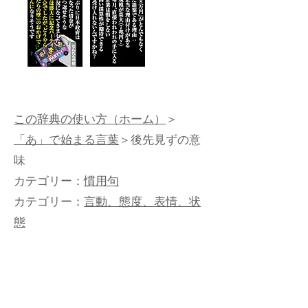
この辞典の使い方（ホーム）
＞
「あ」で始まる言葉
＞後先見ずの意
味
カテゴリー：
慣用句
カテゴリー：
言動、態度、表情、状
態