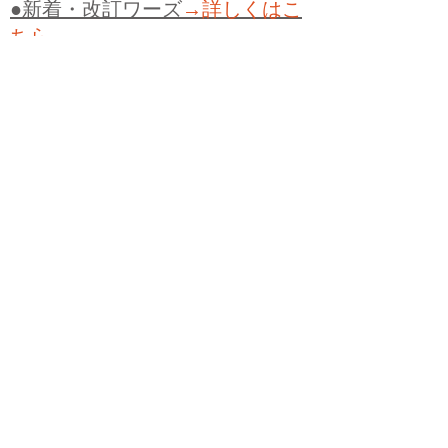
●新着・改訂ワーズ
→詳しくはこ
ちら
●
どたばた
●
どたばた喜劇
●
万死に値す
る
●
右に出る者がいない
●
求めよさらば
与えられん
●
狭き門
●
チープ
●
子供だま
し
●
老舗（しにせ）
●
二番煎じ
●
土用丑
の日
●
土用
●
自画自賛
●
手前味噌
●
ツケが
回ってくる
●
付け、ツケ
●
馬鹿に付ける
薬はない
●
チャラ男
●
チャラい
●
ちゃん
ぽん
●
ちゃらんぽらん
●
アフタヌーンテ
ィー
●
けだもの、獣
●
骨皮筋右衛門
●
下
手な鉄砲も数撃ちゃ当たる
●
死神
●
ケチ
ャップ
●
せんべい
●
おすそわけ
●
貧乏く
じ
●
貧乏暇無し
●
貧すれば鈍する
●
貧乏
神
●
七福神
●
中元
●
普通にうまい
●
通（つ