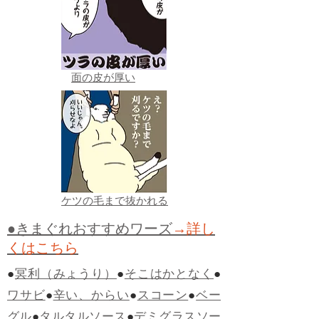
面の皮が厚い
ケツの毛まで抜かれる
●きまぐれおすすめワーズ
→詳し
くはこちら
●
冥利（みょうり）
●
そこはかとなく
●
ワサビ
●
辛い、からい
●
スコーン
●
ベー
グル
●
タルタルソース
●
デミグラスソー