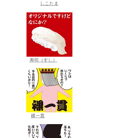
しこたま
寿司（すし）
裸一貫