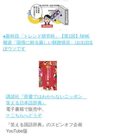
●新科目「トレンド研究科」【第1回】NHK
報道「国債に頼る厳しい財政状況」はほぼほ
ぼウソです
講談社『辞書ではわからないニッポン
笑える日本語辞典』
電子書籍で販売中。
☞こちらへどうぞ
『笑える国語辞典』のスピンオフ企画
YouTube版