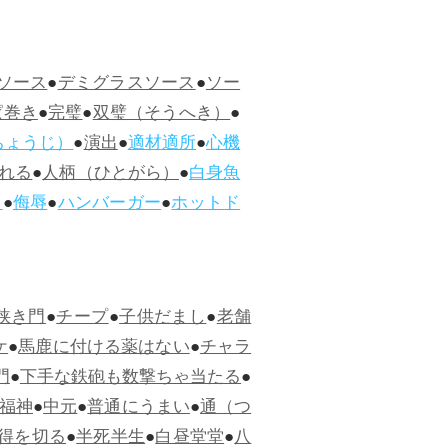
ソース
●
デミグラスソース
●
ソー
ぱ巻き
●
完璧
●
双璧（そうへき）
●
ちょうじ）
●
演出
●
適材適所
●
心機
れる
●
人柄（ひとがら）
●
白身魚
ス
●
侮辱
●
ハンバーガー
●
ホットド
狭き門
●
チープ
●
子供だまし
●
老舗
ケ
●
馬鹿に付ける薬はない
●
チャラ
門
●
下手な鉄砲も数撃ちゃ当たる
●
福神
●
中元
●
普通にうまい
●
通（つ
得を切る
●
半死半生
●
白昼堂堂
●
八