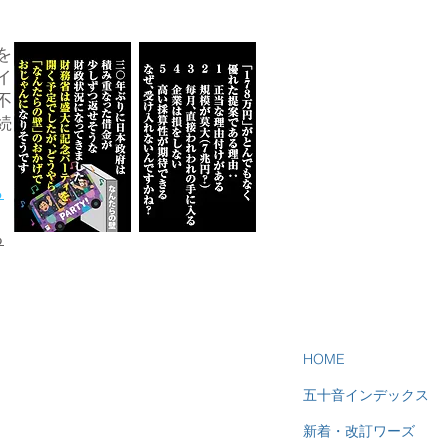
を
イ
不
続
ら
る
HOME
五十音インデックス
新着・改訂ワーズ