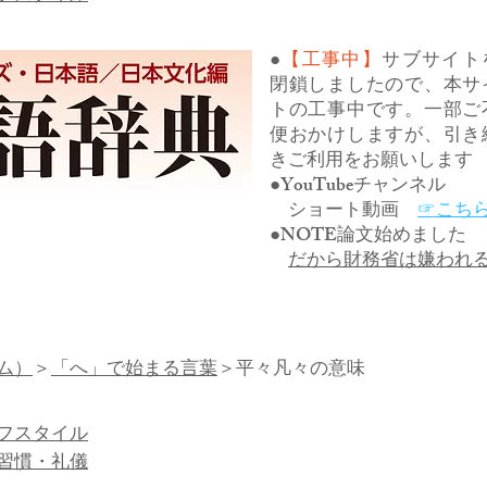
●
【工事中】
サブサイト
閉鎖しましたので、本サ
トの工事中です。一部ご
便おかけしますが、引き
きご利用をお願いします
●YouTubeチャンネル
ショート動画
☞こち
●NOTE論文始めました
だから財務省は嫌われ
ム）
＞
「へ」で始まる言葉
＞平々凡々の意味​
フスタイル
習慣・礼儀