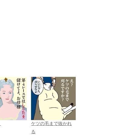
ま
ケツの毛まで抜かれ
る