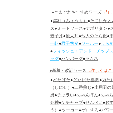
●きまぐれおすすめワーズ
→詳
●
冥利（みょうり）
●
そこはかと
ス
●
ミートソース
●
ナポリタン
●
親子丼
●
他人丼
●
他人のそら似
●
一転
●
君子豹変
●
ヤッホー
●
うら
●
フィッシュ・アンド・チップ
ッグ
●
ハンバーグ
●
ラムネ
●新着・改訂ワーズ
→詳しくはこ
●
どたばた
●
どたばた喜劇
●
万死
（しにせ）
●
二番煎じ
●
土用丑の
男
●
チャラい
●
ちゃんぽん
●
ちゃ
死神
●
ケチャップ
●
せんべい
●
お
う）
●
ツーカー
●
ゲロする
●
パワ