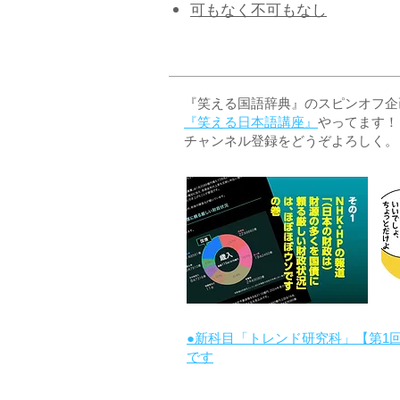
可もなく不可もなし
『笑える国語辞典』のスピンオフ企画 
『笑える日本語講座』
やってます！
チャンネル登録をどうぞよろしく。
●新科目「トレンド研究科」【第1
です