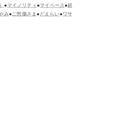
）
●
マイノリティ
●
マイペース
●
超
やみ
●
ご愁傷さま
●
どえらい
●
ワサ