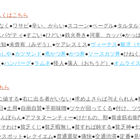
しくはこちら
なく
●
ワサビ
●
辛い、からい
●
スコーン
●
ベーグル
●
タルタル
スパゲティ
●
すごい
●
ひどい
●
鉄火巻き
●
河童、カッパ
●
かっ
未知
●
未曾有（みぞう）
●
ケアレスミス
●
ヴィーナス
●
寵児（
めしや
●
カツサンド
●
煮かつ丼
●
かつ丼
●
ソースカツ丼
●
ひねく
ス
●
ハンバーグ
●
ラムネ
●
怪人
●
落人（おちうど）
●
オムライ
ちら
に値する
●
右に出る者がいない
●
求めよさらば与えられん
●
日
●
土用
●
自画自賛
●
手前味噌
●
ツケが回ってくる
●
付け、ツ
らんぽらん
●
アフタヌーンティー
●
けだもの、獣
●
骨皮筋右衛
すそわけ
●
貧乏くじ
●
貧乏暇無し
●
貧すれば鈍する
●
貧乏神
●
七
ースポット
●
レクイエム
●
普通選挙
●
痛快
●
交通渋滞
●
定番
●
見