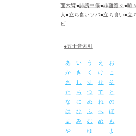
面六臂
●
誹謗中傷
●
非難囂々
●
喧
人
●
立ち食いソバ
●
立ち食い
●
立
ビ
●五十音索引
あ
い
う
え
お
か
き
く
け
こ
さ
し
す
せ
そ
た
ち
つ
て
と
な
に
ぬ
ね
の
は
ひ
ふ
へ
ほ
ま
み
む
め
も
や
ゆ
よ