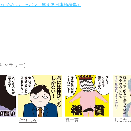
わからないニッポン 笑える日本語辞典』
。
ギャラリー）
裸一貫
しこた
伸びしろ