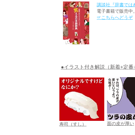
講談社『辞書では
電子書籍で販売中
☞こちらへどうぞ
●イラスト付き解説（新着+定番
面の皮が厚い
寿司（すし）