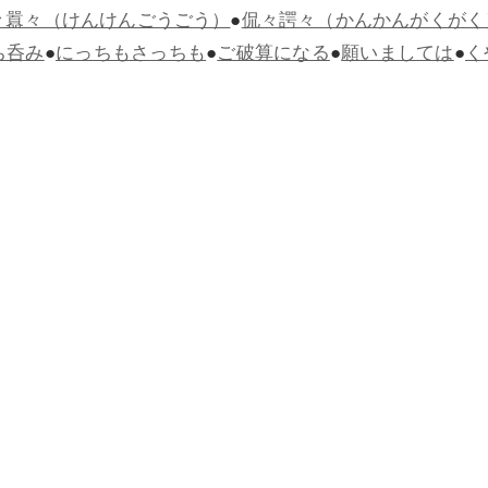
々囂々（けんけんごうごう）
●
侃々諤々（かんかんがくがく
ち呑み
●
にっちもさっちも
●
ご破算になる
●
願いましては
●
く