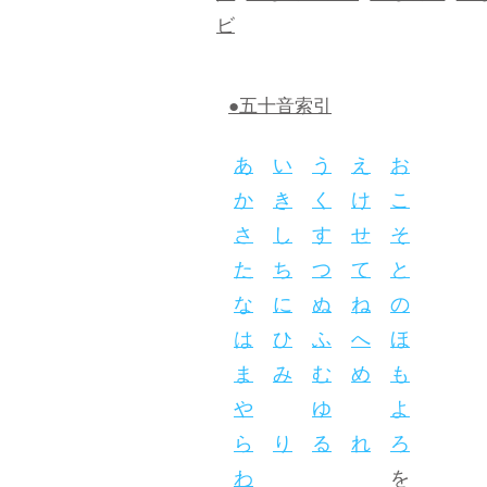
ビ
●五十音索引
あ
い
う
え
お
か
き
く
け
こ
さ
し
す
せ
そ
た
ち
つ
て
と
な
に
ぬ
ね
の
は
ひ
ふ
へ
ほ
ま
み
む
め
も
や
ゆ
よ
ら
り
る
れ
ろ
わ
を