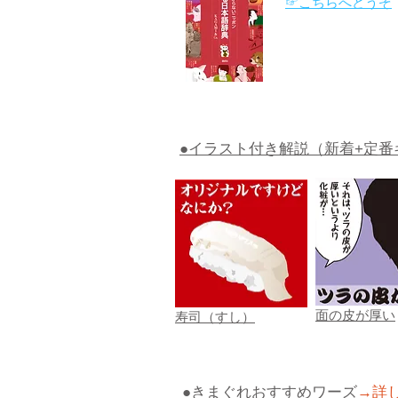
☞こちらへどうぞ
●イラスト付き解説（新着+定番
面の皮が厚い
寿司（すし）
●きまぐれおすすめワーズ
→詳