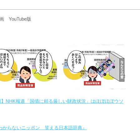
YouTube版
回】NHK報道「国債に頼る厳しい財政状況」はほぼほぼウソ
わからないニッポン 笑える日本語辞典』
。