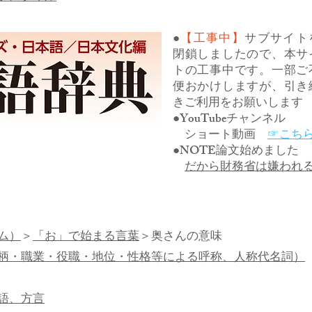
●
【工事中】
サブサイト
閉鎖しましたので、本サ
トの工事中です。一部ご
便おかけしますが、引き
きご利用をお願いします
●YouTubeチャンネル
ショート動画
☞こち
●NOTE論文始めました
だから財務省は嫌われ
ム）
＞
「お」で始まる言葉
＞奥さんの意味
柄・職業・役職・地位・性格等による呼称、人称代名詞）
語、方言