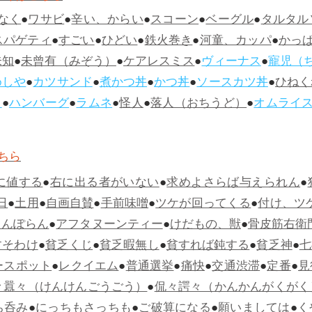
なく
●
ワサビ
●
辛い、からい
●
スコーン
●
ベーグル
●
タルタル
スパゲティ
●
すごい
●
ひどい
●
鉄火巻き
●
河童、カッパ
●
かっ
未知
●
未曾有（みぞう）
●
ケアレスミス
●
ヴィーナス
●
寵児（
めしや
●
カツサンド
●
煮かつ丼
●
かつ丼
●
ソースカツ丼
●
ひねく
ス
●
ハンバーグ
●
ラムネ
●
怪人
●
落人（おちうど）
●
オムライ
ちら
に値する
●
右に出る者がいない
●
求めよさらば与えられん
●
日
●
土用
●
自画自賛
●
手前味噌
●
ツケが回ってくる
●
付け、ツ
らんぽらん
●
アフタヌーンティー
●
けだもの、獣
●
骨皮筋右衛
すそわけ
●
貧乏くじ
●
貧乏暇無し
●
貧すれば鈍する
●
貧乏神
●
七
ースポット
●
レクイエム
●
普通選挙
●
痛快
●
交通渋滞
●
定番
●
見
々囂々（けんけんごうごう）
●
侃々諤々（かんかんがくがく
ち呑み
●
にっちもさっちも
●
ご破算になる
●
願いましては
●
く