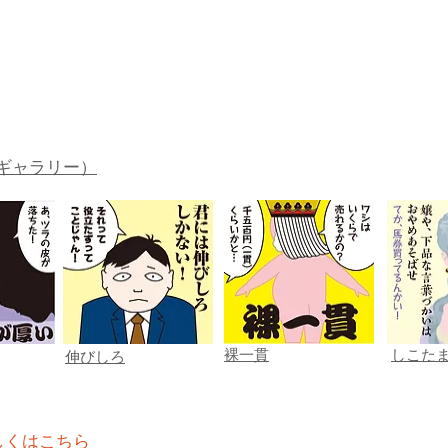
ギャラリー）
裸一貫
しこた
伸びしろ
しくはこちら