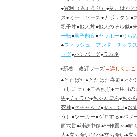
●
冥利（みょうり）
●
そこはかと
ス
●
ミートソース
●
ナポリタン
●
親子丼
●
他人丼
●
他人のそら似
●
一転
●
君子豹変
●
ヤッホー
●
うら
●
フィッシュ・アンド・チップ
ッグ
●
ハンバーグ
●
ラムネ
●新着・改訂ワーズ
→詳しくはこ
●
どたばた
●
どたばた喜劇
●
万死
（しにせ）
●
二番煎じ
●
土用丑の
男
●
チャラい
●
ちゃんぽん
●
ちゃ
死神
●
ケチャップ
●
せんべい
●
お
う）
●
ツーカー
●
ゲロする
●
パワ
面六臂
●
誹謗中傷
●
非難囂々
●
喧
人
●
立ち食いソバ
●
立ち食い
●
立