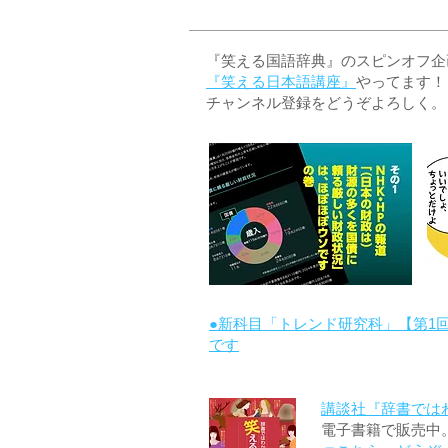
『笑える国語辞典』のスピンオフ企画 
『笑える日本語講座』
やってます！
チャンネル登録をどうぞよろしく。
●新科目「トレンド研究科」【第1
です
講談社『辞書では
電子書籍で販売中