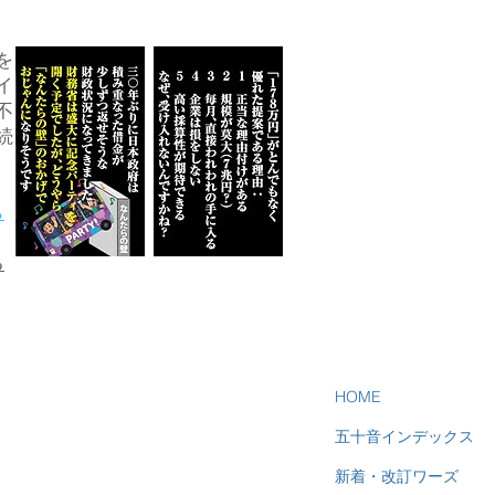
を
イ
不
続
ら
る
HOME
五十音インデックス
新着・改訂ワーズ