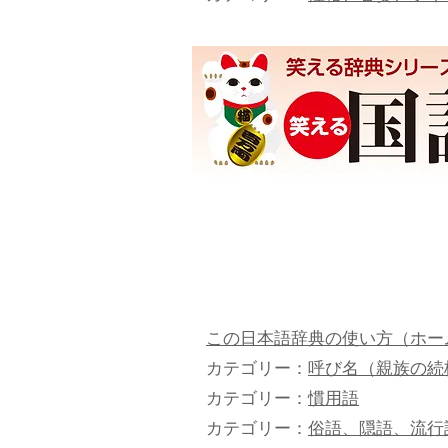
この日本語辞典の使い方（ホー
カテゴリー：
呼び名（親族の続
カテゴリー：
慣用語
カテゴリー：
俗語、隠語、流行