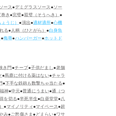
ソース
●
デミグラスソース
●
ソー
ぱ巻き
●
完璧
●
双璧（そうへき）
●
ちょうじ）
●
演出
●
適材適所
●
心機
れる
●
人柄（ひとがら）
●
白身魚
ス
●
侮辱
●
ハンバーガー
●
ホットド
狭き門
●
チープ
●
子供だまし
●
老舗
ケ
●
馬鹿に付ける薬はない
●
チャラ
門
●
下手な鉄砲も数撃ちゃ当たる
●
福神
●
中元
●
普通にうまい
●
通（つ
得を切る
●
半死半生
●
白昼堂堂
●
八
）
●
マイノリティ
●
マイペース
●
超
やみ
●
ご愁傷さま
●
どえらい
●
ワサ