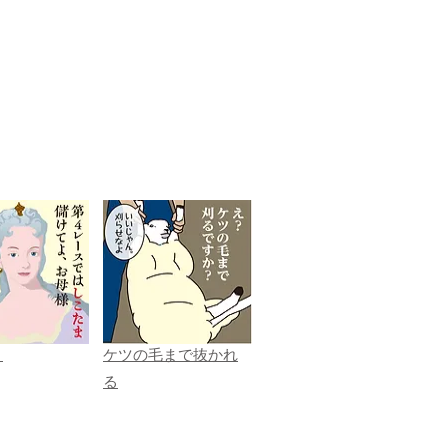
ま
ケツの毛まで抜かれ
る