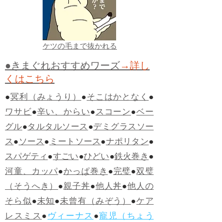
ケツの毛まで抜かれる
●きまぐれおすすめワーズ
→詳し
くはこちら
●
冥利（みょうり）
●
そこはかとなく
●
ワサビ
●
辛い、からい
●
スコーン
●
ベー
グル
●
タルタルソース
●
デミグラスソー
ス
●
ソース
●
ミートソース
●
ナポリタン
●
スパゲティ
●
すごい
●
ひどい
●
鉄火巻き
●
河童、カッパ
●
かっぱ巻き
●
完璧
●
双璧
（そうへき）
●
親子丼
●
他人丼
●
他人の
そら似
●
未知
●
未曾有（みぞう）
●
ケア
レスミス
●
ヴィーナス
●
寵児（ちょう