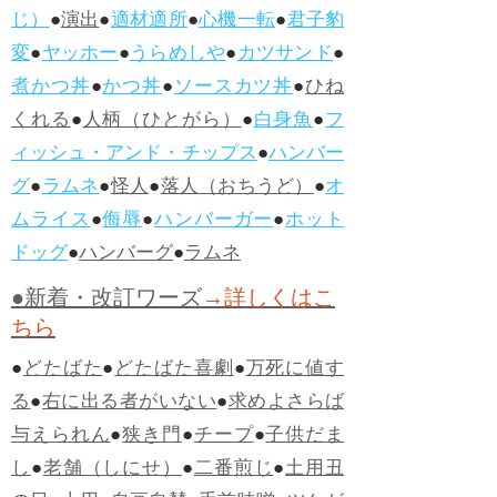
じ）
●
演出
●
適材適所
●
心機一転
●
君子豹
変
●
ヤッホー
●
うらめしや
●
カツサンド
●
煮かつ丼
●
かつ丼
●
ソースカツ丼
●
ひね
くれる
●
人柄（ひとがら）
●
白身魚
●
フ
ィッシュ・アンド・チップス
●
ハンバー
グ
●
ラムネ
●
怪人
●
落人（おちうど）
●
オ
ムライス
●
侮辱
●
ハンバーガー
●
ホット
ドッグ
●
ハンバーグ
●
ラムネ
●新着・改訂ワーズ
→詳しくはこ
ちら
●
どたばた
●
どたばた喜劇
●
万死に値す
る
●
右に出る者がいない
●
求めよさらば
与えられん
●
狭き門
●
チープ
●
子供だま
し
●
老舗（しにせ）
●
二番煎じ
●
土用丑