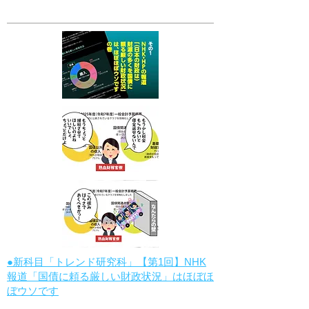
●新科目「トレンド研究科」【第1回】NHK
報道「国債に頼る厳しい財政状況」はほぼほ
ぼウソです