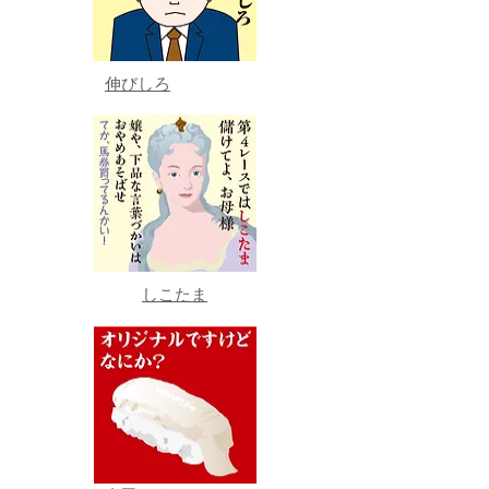
伸びしろ
しこたま