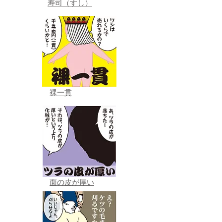
寿司（すし）
裸一貫
面の皮が厚い