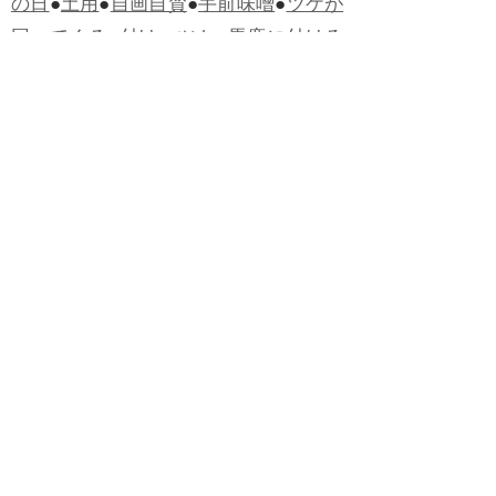
の日
●
土用
●
自画自賛
●
手前味噌
●
ツケが
回ってくる
●
付け、ツケ
●
馬鹿に付ける
薬はない
●
チャラ男
●
チャラい
●
ちゃん
ぽん
●
ちゃらんぽらん
●
アフタヌーンテ
ィー
●
けだもの、獣
●
骨皮筋右衛門
●
下
手な鉄砲も数撃ちゃ当たる
●
死神
●
ケチ
ャップ
●
せんべい
●
おすそわけ
●
貧乏く
じ
●
貧乏暇無し
●
貧すれば鈍する
●
貧乏
神
●
七福神
●
中元
●
普通にうまい
●
通（つ
う）
●
ツーカー
●
ゲロする
●
パワースポ
ット
●
レクイエム
●
普通選挙
●
痛快
●
交通
渋滞
●
定番
●
見得を切る
●
半死半生
●
白昼
堂堂
●
八面六臂
●
誹謗中傷
●
非難囂々
●
喧々囂々（けんけんごうごう）
●
侃々
諤々（かんかんがくがく）
●
マイノリテ