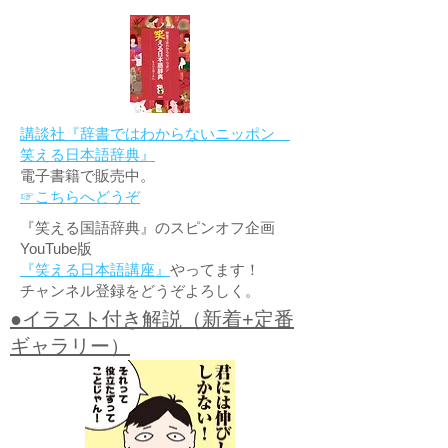
講談社『辞書ではわからないニッポン
笑える日本語辞典』
電子書籍で販売中。
☞こちらへどうぞ
『笑える国語辞典』のスピンオフ企画
YouTube版
『笑える日本語講座』
やってます！
チャンネル登録をどうぞよろしく。
●イラスト付き解説（新着+定番
ギャラリー）