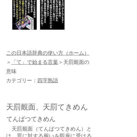
この日本語辞典の使い方（ホーム）
＞
「て」で始まる言葉
＞天罰覿面の
意味
カテゴリー：
四字熟語
天罰覿面、天罰てきめん
てんばつてきめん
天罰覿面（てんばつてきめん）と
は、罪に対する報いを即座に受ける