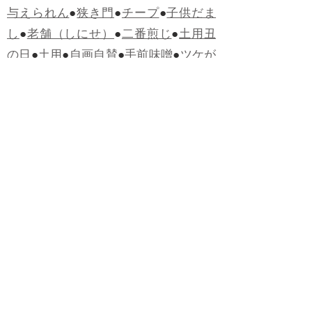
与えられん
●
狭き門
●
チープ
●
子供だま
し
●
老舗（しにせ）
●
二番煎じ
●
土用丑
の日
●
土用
●
自画自賛
●
手前味噌
●
ツケが
回ってくる
●
付け、ツケ
●
馬鹿に付ける
薬はない
●
チャラ男
●
チャラい
●
ちゃん
ぽん
●
ちゃらんぽらん
●
アフタヌーンテ
ィー
●
けだもの、獣
●
骨皮筋右衛門
●
下
手な鉄砲も数撃ちゃ当たる
●
死神
●
ケチ
ャップ
●
せんべい
●
おすそわけ
●
貧乏く
じ
●
貧乏暇無し
●
貧すれば鈍する
●
貧乏
神
●
七福神
●
中元
●
普通にうまい
●
通（つ
う）
●
ツーカー
●
ゲロする
●
パワースポ
ット
●
レクイエム
●
普通選挙
●
痛快
●
交通
渋滞
●
定番
●
見得を切る
●
半死半生
●
白昼
堂堂
●
八面六臂
●
誹謗中傷
●
非難囂々
●