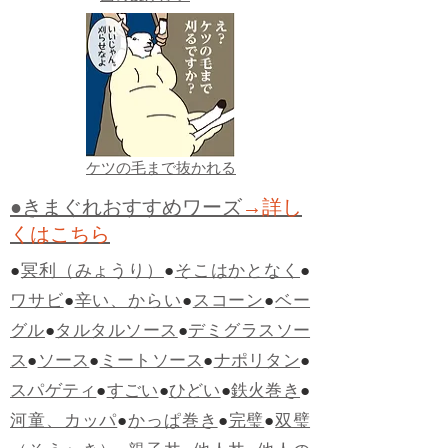
ケツの毛まで抜かれる
●きまぐれおすすめワーズ
→詳し
くはこちら
●
冥利（みょうり）
●
そこはかとなく
●
ワサビ
●
辛い、からい
●
スコーン
●
ベー
グル
●
タルタルソース
●
デミグラスソー
ス
●
ソース
●
ミートソース
●
ナポリタン
●
スパゲティ
●
すごい
●
ひどい
●
鉄火巻き
●
河童、カッパ
●
かっぱ巻き
●
完璧
●
双璧