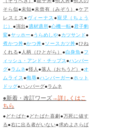
（そうへき）
●
親子丼
●
他人丼
●
他人の
そら似
●
未知
●
未曾有（みぞう）
●
ケア
レスミス
●
ヴィーナス
●
寵児（ちょう
じ）
●
演出
●
適材適所
●
心機一転
●
君子豹
変
●
ヤッホー
●
うらめしや
●
カツサンド
●
煮かつ丼
●
かつ丼
●
ソースカツ丼
●
ひね
くれる
●
人柄（ひとがら）
●
白身魚
●
フ
ィッシュ・アンド・チップス
●
ハンバー
グ
●
ラムネ
●
怪人
●
落人（おちうど）
●
オ
ムライス
●
侮辱
●
ハンバーガー
●
ホット
ドッグ
●
ハンバーグ
●
ラムネ
●新着・改訂ワーズ
→詳しくはこ
ちら
●
どたばた
●
どたばた喜劇
●
万死に値す
る
●
右に出る者がいない
●
求めよさらば