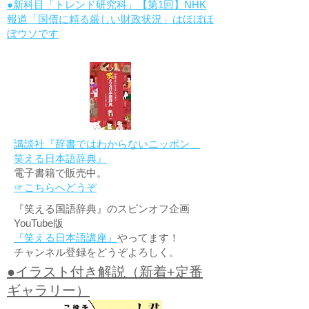
●新科目「トレンド研究科」【第1回】NHK
報道「国債に頼る厳しい財政状況」はほぼほ
ぼウソです
講談社『辞書ではわからないニッポン
笑える日本語辞典』
電子書籍で販売中。
☞こちらへどうぞ
『笑える国語辞典』のスピンオフ企画
YouTube版
『笑える日本語講座』
やってます！
チャンネル登録をどうぞよろしく。
●イラスト付き解説（新着+定番
ギャラリー）