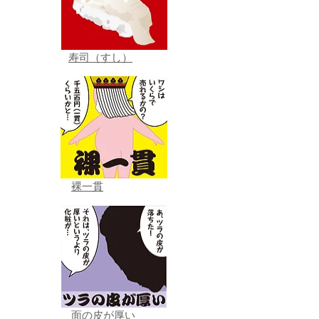
寿司（すし）
裸一貫
面の皮が厚い