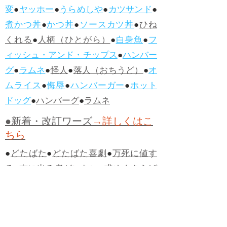
変
●
ヤッホー
●
うらめしや
●
カツサンド
●
煮かつ丼
●
かつ丼
●
ソースカツ丼
●
ひね
くれる
●
人柄（ひとがら）
●
白身魚
●
フ
ィッシュ・アンド・チップス
●
ハンバー
グ
●
ラムネ
●
怪人
●
落人（おちうど）
●
オ
ムライス
●
侮辱
●
ハンバーガー
●
ホット
ドッグ
●
ハンバーグ
●
ラムネ
●新着・改訂ワーズ
→詳しくはこ
ちら
●
どたばた
●
どたばた喜劇
●
万死に値す
る
●
右に出る者がいない
●
求めよさらば
与えられん
●
狭き門
●
チープ
●
子供だま
し
●
老舗（しにせ）
●
二番煎じ
●
土用丑
の日
●
土用
●
自画自賛
●
手前味噌
●
ツケが