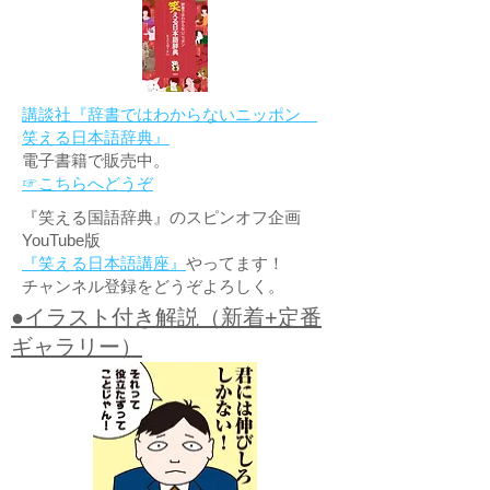
講談社『辞書ではわからないニッポン
笑える日本語辞典』
電子書籍で販売中。
☞こちらへどうぞ
『笑える国語辞典』のスピンオフ企画
YouTube版
『笑える日本語講座』
やってます！
チャンネル登録をどうぞよろしく。
●イラスト付き解説（新着+定番
ギャラリー）