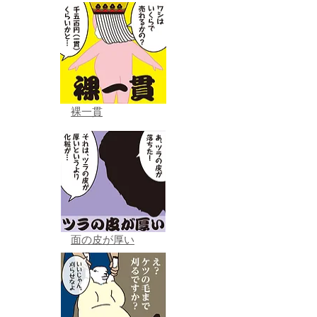
裸一貫
面の皮が厚い