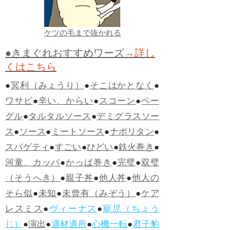
ケツの毛まで抜かれる
●きまぐれおすすめワーズ
→詳し
くはこちら
●
冥利（みょうり）
●
そこはかとなく
●
ワサビ
●
辛い、からい
●
スコーン
●
ベー
グル
●
タルタルソース
●
デミグラスソー
ス
●
ソース
●
ミートソース
●
ナポリタン
●
スパゲティ
●
すごい
●
ひどい
●
鉄火巻き
●
河童、カッパ
●
かっぱ巻き
●
完璧
●
双璧
（そうへき）
●
親子丼
●
他人丼
●
他人の
そら似
●
未知
●
未曾有（みぞう）
●
ケア
レスミス
●
ヴィーナス
●
寵児（ちょう
じ）
●
演出
●
適材適所
●
心機一転
●
君子豹