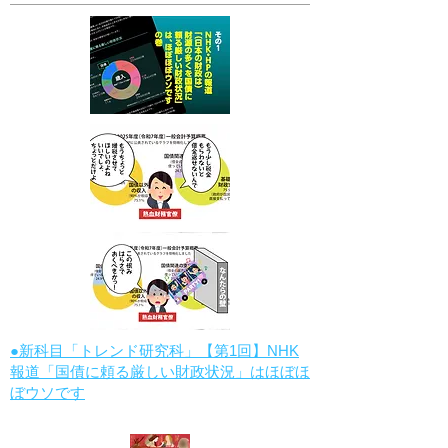
●新科目「トレンド研究科」【第1回】NHK
報道「国債に頼る厳しい財政状況」はほぼほ
ぼウソです