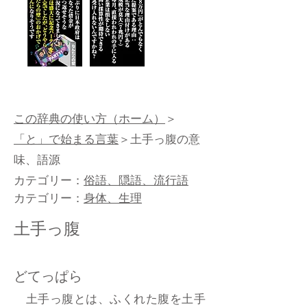
この辞典の使い方（ホーム）
＞
「と」で始まる言葉
＞土手っ腹の意
味、語源
カテゴリー：
俗語、隠語、流行語
カテゴリー：
身体、生理
土手っ腹
どてっぱら
土手っ腹とは、ふくれた腹を土手