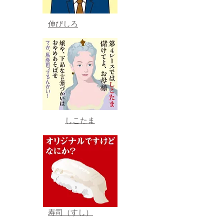
伸びしろ
しこたま
寿司（すし）