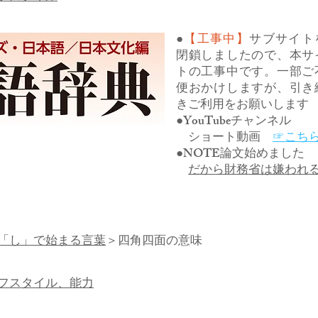
●
【工事中】
サブサイト
閉鎖しましたので、本サ
トの工事中です。一部ご
便おかけしますが、引き
きご利用をお願いします
●YouTubeチャンネル
ショート動画
☞こち
●NOTE論文始めました
だから財務省は嫌われ
「し」で始まる言葉
＞四角四面の意味
フスタイル、能力