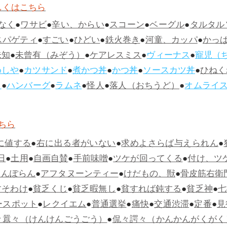
しくはこちら
なく
●
ワサビ
●
辛い、からい
●
スコーン
●
ベーグル
●
タルタル
スパゲティ
●
すごい
●
ひどい
●
鉄火巻き
●
河童、カッパ
●
かっ
未知
●
未曾有（みぞう）
●
ケアレスミス
●
ヴィーナス
●
寵児（
めしや
●
カツサンド
●
煮かつ丼
●
かつ丼
●
ソースカツ丼
●
ひねく
ス
●
ハンバーグ
●
ラムネ
●
怪人
●
落人（おちうど）
●
オムライ
ちら
に値する
●
右に出る者がいない
●
求めよさらば与えられん
●
日
●
土用
●
自画自賛
●
手前味噌
●
ツケが回ってくる
●
付け、ツ
らんぽらん
●
アフタヌーンティー
●
けだもの、獣
●
骨皮筋右衛
すそわけ
●
貧乏くじ
●
貧乏暇無し
●
貧すれば鈍する
●
貧乏神
●
七
ースポット
●
レクイエム
●
普通選挙
●
痛快
●
交通渋滞
●
定番
●
見
々囂々（けんけんごうごう）
●
侃々諤々（かんかんがくがく