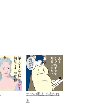
ま
ケツの毛まで抜かれ
る