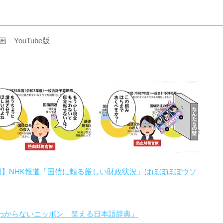
YouTube版
回】NHK報道「国債に頼る厳しい財政状況」はほぼほぼウソ
わからないニッポン 笑える日本語辞典』