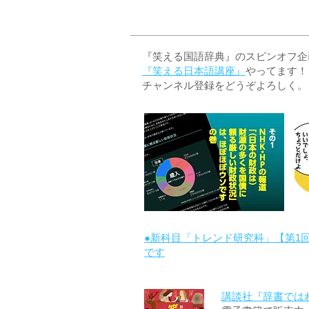
『笑える国語辞典』のスピンオフ企画 
『笑える日本語講座』
やってます！
チャンネル登録をどうぞよろしく。
●新科目「トレンド研究科」【第1
です
講談社『辞書では