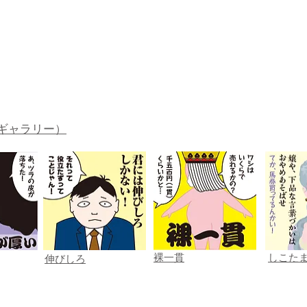
。
ギャラリー）
裸一貫
しこた
伸びしろ