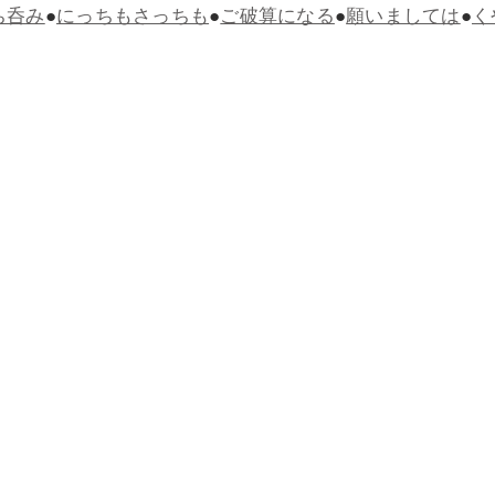
ち呑み
●
にっちもさっちも
●
ご破算になる
●
願いましては
●
く