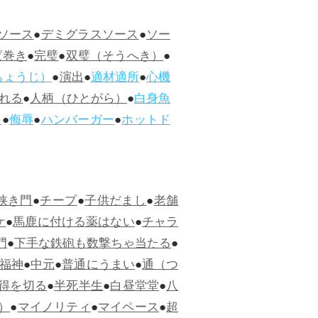
ソース
●
デミグラスソース
●
ソー
ぱ巻き
●
完璧
●
双璧（そうへき）
●
ちょうじ）
●
演出
●
適材適所
●
心機
れる
●
人柄（ひとがら）
●
白身魚
ス
●
侮辱
●
ハンバーガー
●
ホットド
狭き門
●
チープ
●
子供だまし
●
老舗
ケ
●
馬鹿に付ける薬はない
●
チャラ
門
●
下手な鉄砲も数撃ちゃ当たる
●
福神
●
中元
●
普通にうまい
●
通（つ
得を切る
●
半死半生
●
白昼堂堂
●
八
）
●
マイノリティ
●
マイペース
●
超