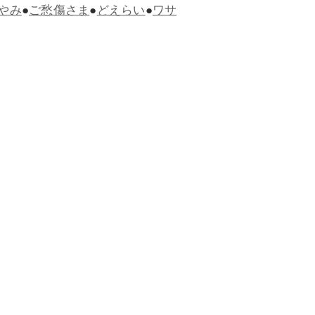
やみ
●
ご愁傷さま
●
どえらい
●
ワサ