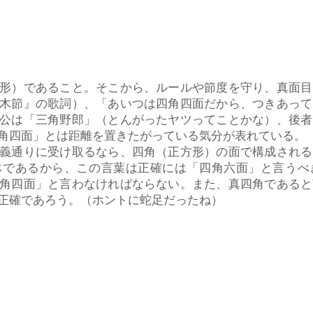
形）であること。そこから、ルールや節度を守り、真面目
木節』の歌詞）、「あいつは四角四面だから、つきあって
公は「三角野郎」（とんがったヤツってことかな）、後者
角四面」とは距離を置きたがっている気分が表れている。
義通りに受け取るなら、四角（正方形）の面で構成される
体であるから、この言葉は正確には「四角六面」と言うべ
角四面」と言わなければならない。また、真四角であると
正確であろう。（ホントに蛇足だったね）