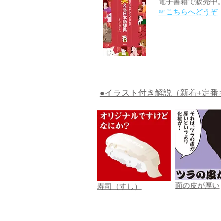
電子書籍で販売中
☞こちらへどうぞ
●イラスト付き解説（新着+定番
面の皮が厚い
寿司（すし）