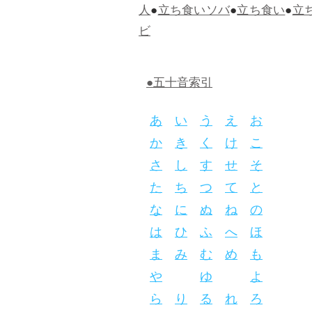
人
●
立ち食いソバ
●
立ち食い
●
立
ビ
●五十音索引
あ
い
う
え
お
か
き
く
け
こ
さ
し
す
せ
そ
た
ち
つ
て
と
な
に
ぬ
ね
の
は
ひ
ふ
へ
ほ
ま
み
む
め
も
や
ゆ
よ
ら
り
る
れ
ろ