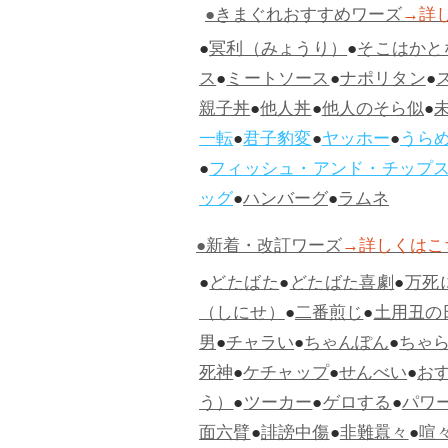
●きまぐれおすすめワーズ
→詳
●
冥利（みょうり）
●
そこはかと
ス
●
ミートソース
●
ナポリタン
●
親子丼
●
他人丼
●
他人のそら似
●
一転
●
君子豹変
●
ヤッホー
●
うら
●
フィッシュ・アンド・チップ
ッグ
●
ハンバーグ
●
ラムネ
●新着・改訂ワーズ
→詳しくはこ
●
どたばた
●
どたばた喜劇
●
万死
（しにせ）
●
二番煎じ
●
土用丑の
男
●
チャラい
●
ちゃんぽん
●
ちゃ
死神
●
ケチャップ
●
せんべい
●
お
う）
●
ツーカー
●
ゲロする
●
パワ
面六臂
●
誹謗中傷
●
非難囂々
●
喧