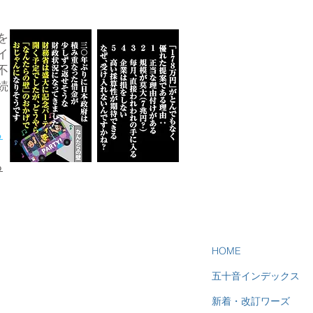
を
イ
不
続
ら
る
HOME
五十音インデックス
新着・改訂ワーズ